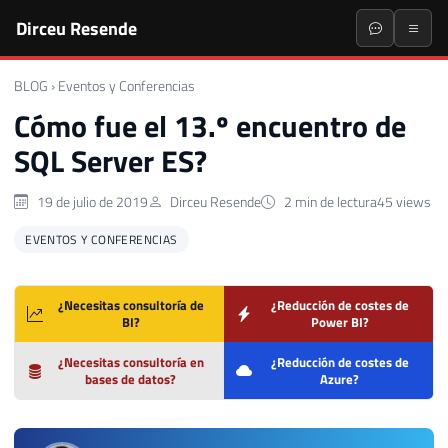
Dirceu Resende
BLOG
›
Eventos y Conferencias
Cómo fue el 13.º encuentro de
SQL Server ES?
19 de julio de 2019
Dirceu Resende
2 min de lectura
45 views
EVENTOS Y CONFERENCIAS
¿Necesitas consultoría de
¿Reducción de costes de
BI?
Power BI?
¿Necesitas consultoría en
¿Reducción de costes de
bases de datos?
Azure?