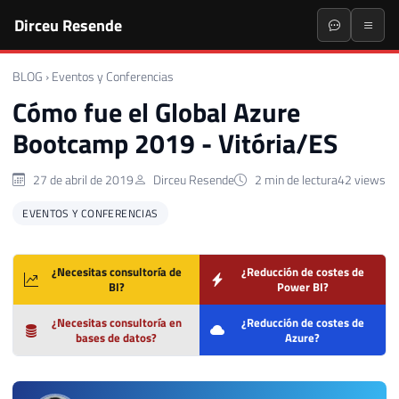
Dirceu Resende
BLOG
›
Eventos y Conferencias
Cómo fue el Global Azure
Bootcamp 2019 - Vitória/ES
27 de abril de 2019
Dirceu Resende
2 min de lectura
42 views
EVENTOS Y CONFERENCIAS
¿Necesitas consultoría de
¿Reducción de costes de
BI?
Power BI?
¿Necesitas consultoría en
¿Reducción de costes de
bases de datos?
Azure?