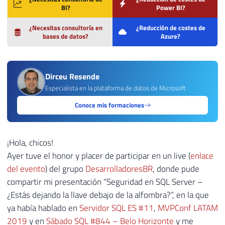
BI?
Power BI?
¿Necesitas consultoría en
¿Reducción de costes de
bases de datos?
Azure?
Dirceu Resende
Especialista en la plataforma de datos de Microsoft
Conoce mis formaciones
¡Hola, chicos!
Ayer tuve el honor y placer de participar en un live (
enlace
del evento
) del grupo
DesarrolladoresBR
, donde pude
compartir mi presentación “Seguridad en SQL Server –
¿Estás dejando la llave debajo de la alfombra?”, en la que
ya había hablado en
Servidor SQL ES #11
,
MVPConf LATAM
2019
y en
Sábado SQL #844 – Belo Horizonte
y me