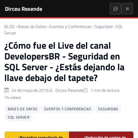
Dirceu Resende
BLOG
›
Bases de Datos
›
Eventos y Conferencias
›
Seguridad
›
SQL
Server
¿Cómo fue el Live del canal
DevelopersBR - Seguridad en
SQL Server - ¿Estás dejando la
llave debajo del tapete?
24 de mayo de 2019
Dirceu Resende
1 min de lectura
74 views
BASES DE DATOS
EVENTOS Y CONFERENCIAS
SEGURIDAD
SQL SERVER
¿Necesitas consultoría de
¿Reducción de costes de