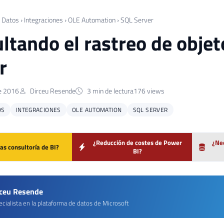
 Datos
›
Integraciones
›
OLE Automation
›
SQL Server
ltando el rastreo de objet
r
e 2016
Dirceu Resende
3 min de lectura
176 views
OS
INTEGRACIONES
OLE AUTOMATION
SQL SERVER
¿Reducción de costes de Power
¿Nec
as consultoría de BI?
BI?
rceu Resende
cialista en la plataforma de datos de Microsoft