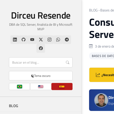
BLOG
›
Bases de
Dirceu Resende
Consu
DBA de SQL Server, Analista de BI y Microsoft
MVP
Serve
3 de enero d
BASES DE DAT
¿Necesit
Tema oscuro
Di
Espe
BLOG