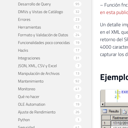
Desarrollo de Query
95
– Función fnc
DMVs y Vistas de Catálogo
en esta publi
32
Errores
23
Un detalle im
Herramientas
12
en el XML qu
Formato y Validación de Datos
24
retorno del S
Funcionalidades poco conocidas
19
4000 caracter
Hacks
17
capturar los d
Integraciones
31
JSON, XML, CSV y Excel
7
Manipulación de Archivos
Ejemplo
13
Mantenimiento
92
Monitoreo
41
Qué no hacer
7
OLE Automation
19
Ajuste de Rendimiento
26
Python
1
Seguridad
41