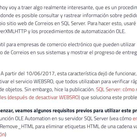
 hoy voy a traer algo realmente interesante, que es un proced
donde es posible consultar y rastrear información sobre pedido
pio sitio web de Correios en SQL Server. Para hacer esto, usaré
rXMLHTTP y los procedimientos de automatización OLE.
til para empresas de comercio electrónico que pueden utilizar 
o de Correios en sus sistemas y mostrar el progreso de entre
:
A partir del 10/06/2017, esta característica dejó de funcionar
tivar el servicio WEBSRO, que todos utilizaban para verificar r
e objetos. Sin embargo, hice la publicación.
SQL Server: cómo 
ales (después de desactivar WEBSRO)
que soluciona este probl
nzar, veamos algunos requisitos previos para utilizar este p
 función OLE Automation en su servidor SQL Server (vea cómo
e
cRemove_HTML para eliminar etiquetas HTML de una cadena va
ión
)