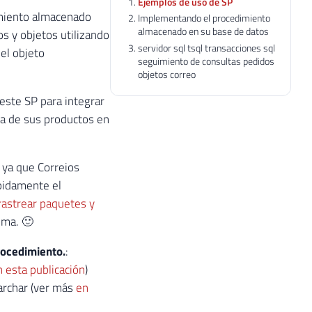
Ejemplos de uso de SP
imiento almacenado
Implementando el procedimiento
almacenado en su base de datos
s y objetos utilizando
servidor sql tsql transacciones sql
 el objeto
seguimiento de consultas pedidos
objetos correo
este SP para integrar
ga de sus productos en
, ya que Correios
ápidamente el
rastrear paquetes y
ema. 🙂
rocedimiento.
:
n esta publicación
)
rchar (ver más
en