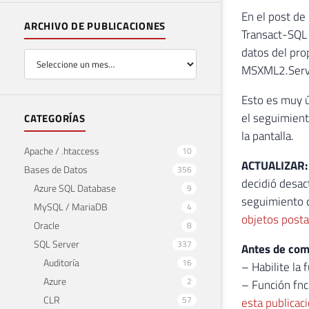
En el post de
ARCHIVO DE PUBLICACIONES
Transact-SQL 
datos del pro
MSXML2.Serve
Esto es muy ú
el seguimient
CATEGORÍAS
la pantalla.
Apache / .htaccess
10
ACTUALIZAR
Bases de Datos
356
decidió desac
Azure SQL Database
9
seguimiento d
MySQL / MariaDB
4
objetos post
Oracle
8
SQL Server
337
Antes de come
Auditoría
16
– Habilite la
Azure
2
– Función fn
CLR
57
esta publicac