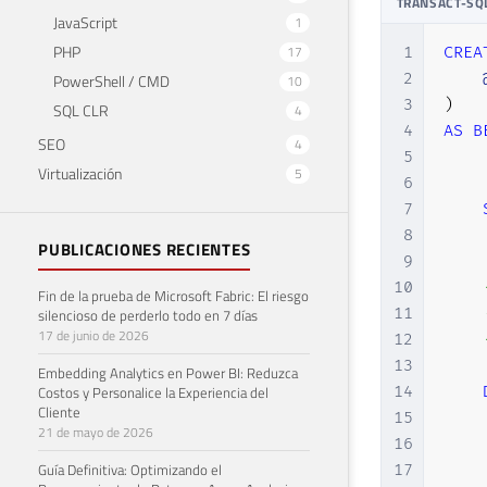
TRANSACT-SQ
JavaScript
1
PHP
17
1
CREA
2
PowerShell / CMD
10
3
)
SQL CLR
4
4
AS
B
SEO
4
5
Virtualización
5
6
7
8
PUBLICACIONES RECIENTES
9
10
Fin de la prueba de Microsoft Fabric: El riesgo
11
silencioso de perderlo todo en 7 días
17 de junio de 2026
12
13
Embedding Analytics en Power BI: Reduzca
Costos y Personalice la Experiencia del
14
Cliente
15
21 de mayo de 2026
16
Guía Definitiva: Optimizando el
17