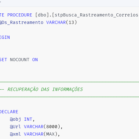
L
TE
PROCEDURE
[
dbo
]
.
[
stpBusca_Rastreamento_Correios
@Ds_Rastreamento
VARCHAR
(
13
)
EGIN
SET
 NOCOUNT 
ON
--------------------------------------------------
-- RECUPERAÇÃO DAS INFORMAÇÕES
--------------------------------------------------
DECLARE
@obj
INT
,
@Url
VARCHAR
(
8000
)
,
@xml
VARCHAR
(
MAX
)
,