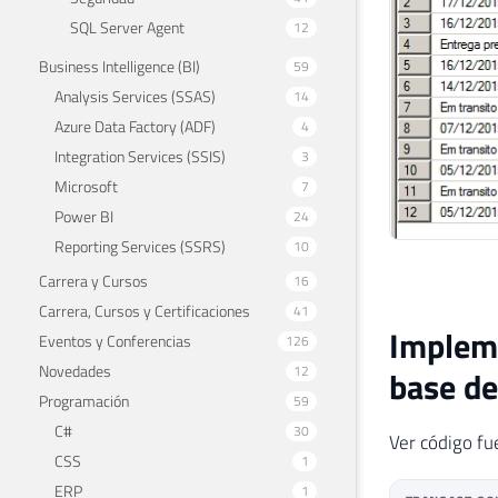
SQL Server Agent
12
Business Intelligence (BI)
59
Analysis Services (SSAS)
14
Azure Data Factory (ADF)
4
Integration Services (SSIS)
3
Microsoft
7
Power BI
24
Reporting Services (SSRS)
10
Carrera y Cursos
16
Carrera, Cursos y Certificaciones
41
Implem
Eventos y Conferencias
126
Novedades
12
base de
Programación
59
C#
30
Ver código fu
CSS
1
ERP
1