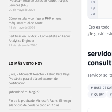
Procesamiento de Datos en Azure Analysis
18
Services (AAS)
19
20 de mayo de 2026
20
Cómo instalar y configurar PHP en una
21
máquina virtual de Azure
22
¡Eso es todo!
18 de mayo de 2026
23
    
¿Te gustó est
Certificación DP-600 - Convíiértete en Fabric
24
Analytics Engineer
25
27 de febrero de 2026
servido
26
27
consult
28
LO MÁS VISTO HOY
29
[Live] - Microsoft Reactor - Fabric Data Days:
30
servidor sql 
Prepárate para el día del examen de
31
certificación
32
BASE DE DA
¿Abandoné mi blog???
33
QUERY
34
Fin de la prueba de Microsoft Fabric: El riesgo
35
silencioso de perderlo todo en 7 días
36