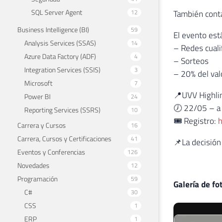
SQL Server Agent
12
También cont
Business Intelligence (BI)
59
El evento está
Analysis Services (SSAS)
14
– Redes cuali
Azure Data Factory (ADF)
4
– Sorteos
Integration Services (SSIS)
3
– 20% del val
Microsoft
7
📍UVV Highlin
Power BI
24
🕖 22/05 – a 
Reporting Services (SSRS)
10
🎟 Registro:
h
Carrera y Cursos
16
Carrera, Cursos y Certificaciones
41
📌La decisión
Eventos y Conferencias
126
Novedades
12
Programación
59
Galería de fo
C#
30
CSS
1
ERP
1