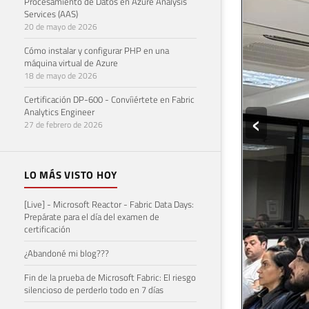
Procesamiento de Datos en Azure Analysis
Services (AAS)
20 de mayo de 2026
Cómo instalar y configurar PHP en una
máquina virtual de Azure
18 de mayo de 2026
Certificación DP-600 - Convíiértete en Fabric
Analytics Engineer
← ANTERIOR
27 de febrero de 2026
[PowerLive]
SQL Server
LO MÁS VISTO HOY
[Live] - Microsoft Reactor - Fabric Data Days:
Prepárate para el día del examen de
certificación
Come
¿Abandoné mi blog???
Fin de la prueba de Microsoft Fabric: El riesgo
Inicia sesió
silencioso de perderlo todo en 7 días