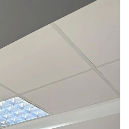
›
2
/
5
rganización por el excelente evento, que además de muy rico