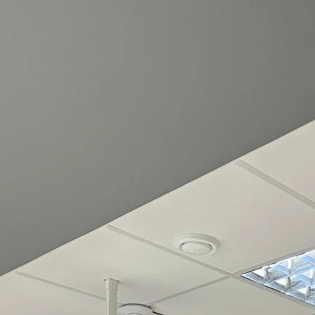
adecer
Diana Sabino
por la invitación y felicitar a todos en la o
ambién fomentó un excelente networking.
xima a todos!
CHARLAS