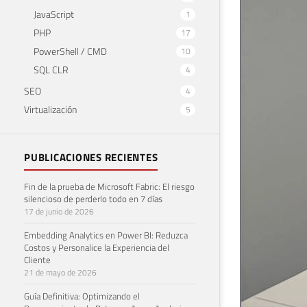
JavaScript
1
‹
PHP
17
PowerShell / CMD
10
SQL CLR
4
SEO
4
Virtualización
5
PUBLICACIONES RECIENTES
quisiera agr
contenido, t
Fin de la prueba de Microsoft Fabric: El riesgo
silencioso de perderlo todo en 7 días
¡Hasta la pró
17 de junio de 2026
Embedding Analytics en Power BI: Reduzca
Costos y Personalice la Experiencia del
EVENTOS Y 
Cliente
21 de mayo de 2026
Guía Definitiva: Optimizando el