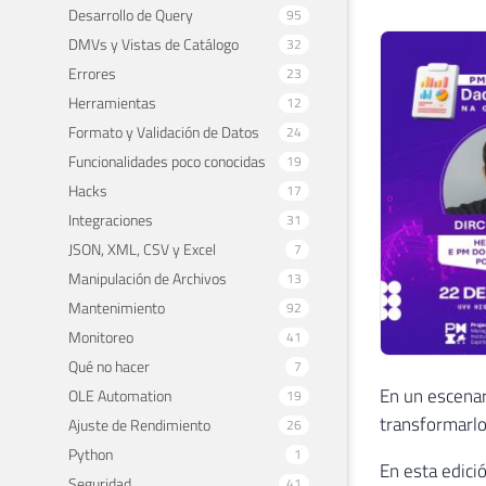
Desarrollo de Query
95
DMVs y Vistas de Catálogo
32
Errores
23
Herramientas
12
Formato y Validación de Datos
24
Funcionalidades poco conocidas
19
Hacks
17
Integraciones
31
JSON, XML, CSV y Excel
7
Manipulación de Archivos
13
Mantenimiento
92
Monitoreo
41
Qué no hacer
7
En un escenar
OLE Automation
19
transformarlo
Ajuste de Rendimiento
26
Python
1
En esta edició
Seguridad
41