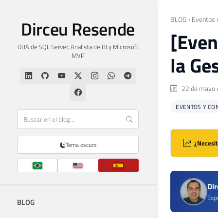
BLOG
›
Eventos 
Dirceu Resende
[Even
DBA de SQL Server, Analista de BI y Microsoft
MVP
la Ge
22 de mayo 
EVENTOS Y CO
¿Necesit
Tema oscuro
Di
Espe
BLOG