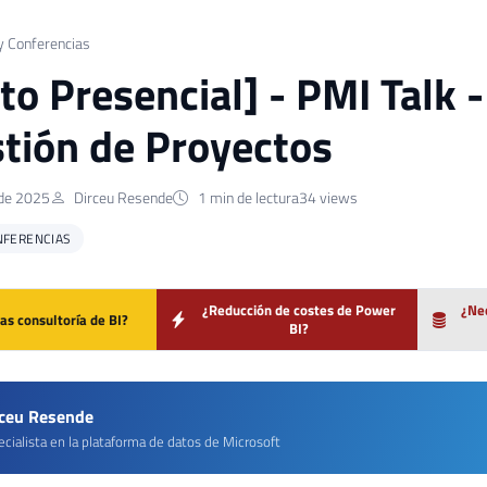
y Conferencias
to Presencial] - PMI Talk -
stión de Proyectos
de 2025
Dirceu Resende
1 min de lectura
34 views
NFERENCIAS
¿Reducción de costes de Power
¿Nec
as consultoría de BI?
BI?
rceu Resende
cialista en la plataforma de datos de Microsoft