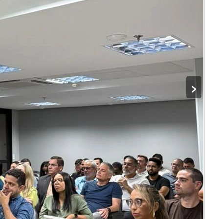
MTA, MCP
 minhas certificações
SIGUIENTE →
[Live] - Canal dotNET - Consejos de Bases de Datos para
Desarrolladores #09: Novedades de SQL Server 2025