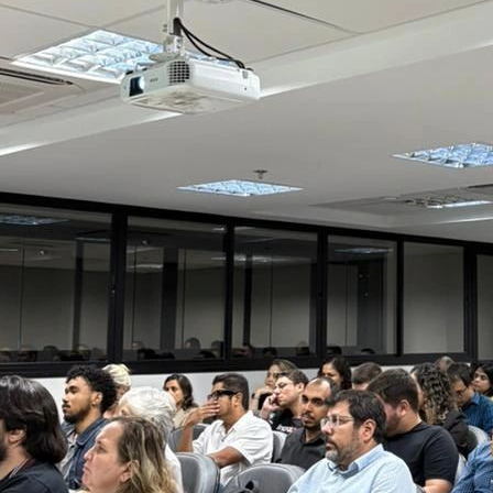
Dirceu Resende
Arquitecto de Bases de Datos y BI · Microsoft MVP · MCSE, MCSA, MCT, 
WhatsApp
Telegram
Veja
 - Power CLR: APIs, archivos y MUCHO más directo en
ntarios (
0
)
n para comentar: