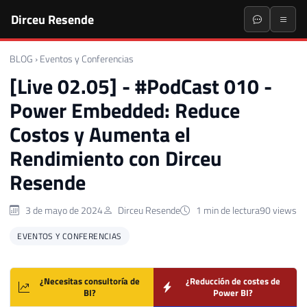
Dirceu Resende
BLOG
›
Eventos y Conferencias
[Live 02.05] - #PodCast 010 -
Power Embedded: Reduce
Costos y Aumenta el
Rendimiento con Dirceu
Resende
3 de mayo de 2024
Dirceu Resende
1 min de lectura
90 views
EVENTOS Y CONFERENCIAS
¿Necesitas consultoría de
¿Reducción de costes de
BI?
Power BI?