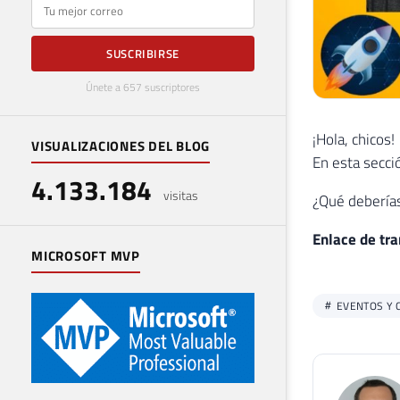
E-mail
SUSCRIBIRSE
Únete a 657 suscriptores
¡Hola, chicos!
VISUALIZACIONES DEL BLOG
En esta secci
4.133.184
visitas
¿Qué deberías
Enlace de tr
MICROSOFT MVP
EVENTOS Y 