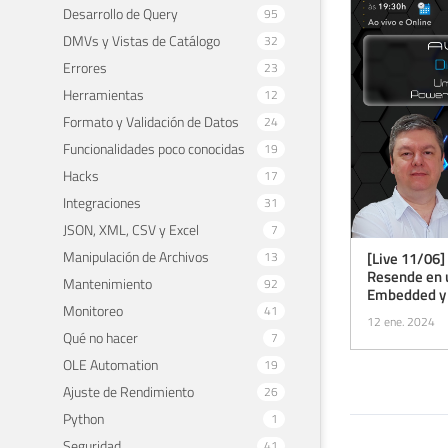
Desarrollo de Query
95
DMVs y Vistas de Catálogo
32
Errores
23
Herramientas
12
Formato y Validación de Datos
24
Funcionalidades poco conocidas
19
Hacks
17
Integraciones
31
JSON, XML, CSV y Excel
7
Manipulación de Archivos
13
[Live 11/06] 
Resende en 
Mantenimiento
92
Embedded y 
Monitoreo
41
12 ene. 2024
Qué no hacer
7
OLE Automation
19
Ajuste de Rendimiento
26
Python
1
Seguridad
41