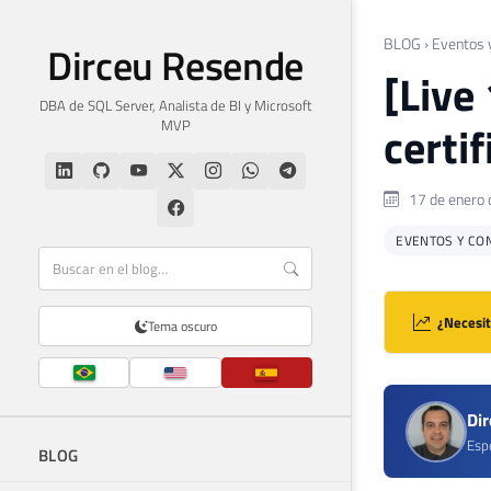
BLOG
›
Eventos 
Dirceu Resende
[Live
DBA de SQL Server, Analista de BI y Microsoft
MVP
certi
17 de enero 
EVENTOS Y CO
¿Necesit
Tema oscuro
Di
Espe
BLOG