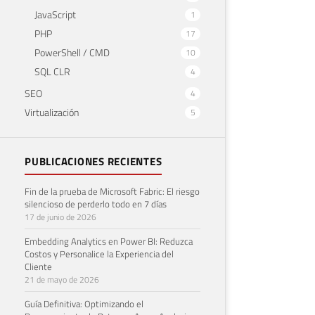
JavaScript
1
PHP
17
PowerShell / CMD
10
SQL CLR
4
SEO
4
Virtualización
5
PUBLICACIONES RECIENTES
Fin de la prueba de Microsoft Fabric: El riesgo
silencioso de perderlo todo en 7 días
17 de junio de 2026
Embedding Analytics en Power BI: Reduzca
Costos y Personalice la Experiencia del
Cliente
21 de mayo de 2026
Guía Definitiva: Optimizando el