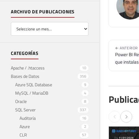
ARCHIVO DE PUBLICACIONES
← ANTERIOR
CATEGORÍAS
Power BI Rep
que instalas
Apache / .htaccess
10
Bases de Datos
356
Azure SQL Database
9
MySQL / MariaDB
4
Publica
Oracle
8
SQL Server
337
Auditoría
16
Azure
2
CLR
57