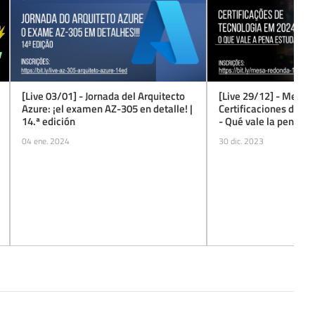
[Live 03/01] - Jornada del Arquitecto
[Live 29/12] - Mesa 
Azure: ¡el examen AZ-305 en detalle! |
Certificaciones de T
14.ª edición
- Qué vale la pena es
04 ene. 2024
30 dic. 2023