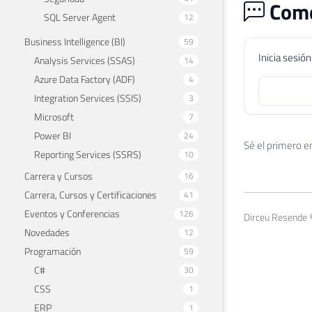
Come
SQL Server Agent
12
Business Intelligence (BI)
59
Inicia sesió
Analysis Services (SSAS)
14
Azure Data Factory (ADF)
4
Integration Services (SSIS)
3
Microsoft
7
Power BI
24
Sé el primero e
Reporting Services (SSRS)
10
Carrera y Cursos
16
Carrera, Cursos y Certificaciones
41
Eventos y Conferencias
126
Dirceu Resende 
Novedades
12
Programación
59
C#
30
CSS
1
ERP
1