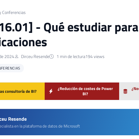
y Conferencias
 16.01] - Qué estudiar para
ficaciones
de 2024
Dirceu Resende
1 min de lectura
194 views
NFERENCIAS
¿Reducción de costes de Power
¿Nec
as consultoría de BI?
BI?
rceu Resende
cialista en la plataforma de datos de Microsoft