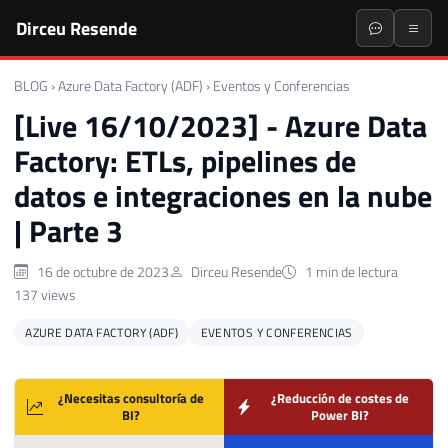
Dirceu Resende
BLOG
›
Azure Data Factory (ADF)
›
Eventos y Conferencias
[Live 16/10/2023] - Azure Data
Factory: ETLs, pipelines de
datos e integraciones en la nube
| Parte 3
16 de octubre de 2023
Dirceu Resende
1 min de lectura
137 views
AZURE DATA FACTORY (ADF)
EVENTOS Y CONFERENCIAS
¿Necesitas consultoría de
¿Reducción de costes de
BI?
Power BI?