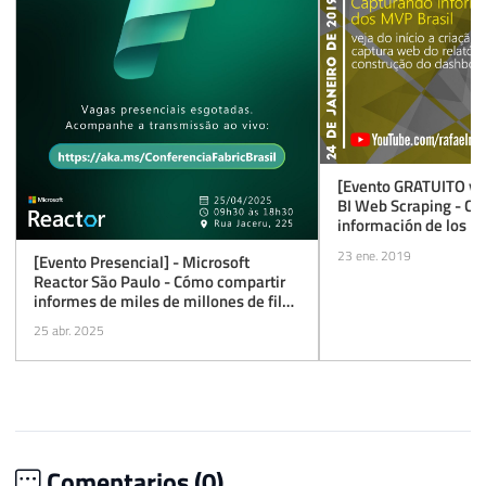
[Evento GRATUITO y 
BI Web Scraping - Ca
información de los M
24/01/2019 a las 20:
23 ene. 2019
[Evento Presencial] - Microsoft
Reactor São Paulo - Cómo compartir
informes de miles de millones de filas
con miles de personas y a bajo costo
25 abr. 2025
Comentarios (
0
)