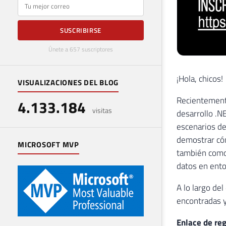
E-mail
SUSCRIBIRSE
Únete a 657 suscriptores
¡Hola, chicos!
VISUALIZACIONES DEL BLOG
Recientemente
4.133.184
visitas
desarrollo .N
escenarios de
demostrar cóm
MICROSOFT MVP
también como
datos en ento
A lo largo de
encontradas y
Enlace de reg