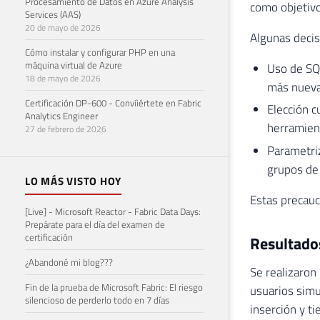
Procesamiento de Datos en Azure Analysis
como objetivo
Services (AAS)
20 de mayo de 2026
Algunas decis
Cómo instalar y configurar PHP en una
máquina virtual de Azure
Uso de SQL
18 de mayo de 2026
más nuev
Certificación DP-600 - Convíiértete en Fabric
Elección c
Analytics Engineer
herramie
27 de febrero de 2026
Parametriz
grupos de 
LO MÁS VISTO HOY
Estas precauci
[Live] - Microsoft Reactor - Fabric Data Days:
Prepárate para el día del examen de
certificación
Resultado
¿Abandoné mi blog???
Se realizaron
Fin de la prueba de Microsoft Fabric: El riesgo
usuarios simu
silencioso de perderlo todo en 7 días
inserción y t