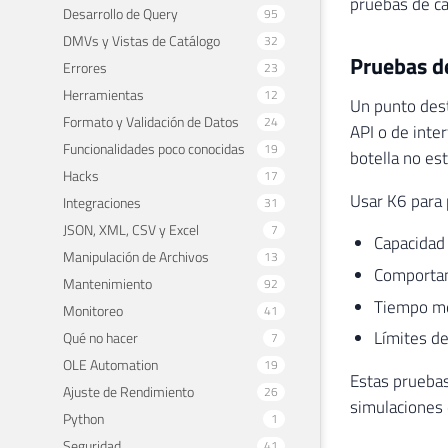
pruebas de ca
Desarrollo de Query
95
DMVs y Vistas de Catálogo
32
Pruebas de
Errores
23
Herramientas
12
Un punto dest
Formato y Validación de Datos
24
API o de inte
Funcionalidades poco conocidas
19
botella no est
Hacks
17
Usar K6 para 
Integraciones
31
JSON, XML, CSV y Excel
7
Capacidad 
Manipulación de Archivos
13
Comportam
Mantenimiento
92
Tiempo me
Monitoreo
41
Límites de
Qué no hacer
7
OLE Automation
19
Estas pruebas
Ajuste de Rendimiento
26
simulaciones 
Python
1
Seguridad
41