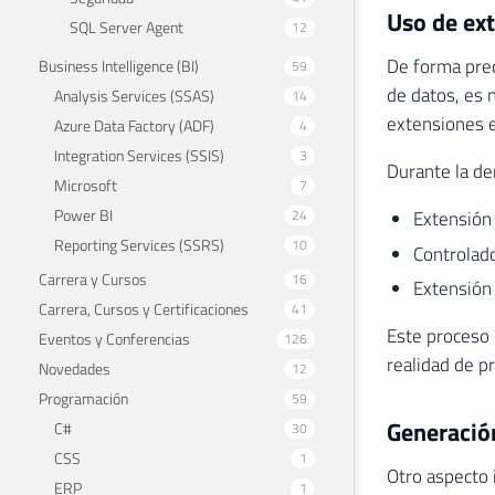
Uso de ext
SQL Server Agent
12
De forma pred
Business Intelligence (BI)
59
de datos, es 
Analysis Services (SSAS)
14
extensiones e
Azure Data Factory (ADF)
4
Integration Services (SSIS)
3
Durante la de
Microsoft
7
Power BI
24
Extensión
Reporting Services (SSRS)
10
Controlad
Carrera y Cursos
16
Extensión 
Carrera, Cursos y Certificaciones
41
Este proceso 
Eventos y Conferencias
126
realidad de p
Novedades
12
Programación
59
Generación
C#
30
CSS
1
Otro aspecto 
ERP
1