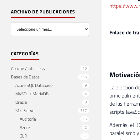
https://www
ARCHIVO DE PUBLICACIONES
Enlace de tra
CATEGORÍAS
Apache / .htaccess
10
Motivació
Bases de Datos
356
Azure SQL Database
9
La elección d
MySQL / MariaDB
4
principalment
Oracle
8
de las herram
SQL Server
337
scripts JavaSc
Auditoría
16
Además, el K
Azure
2
paralelismo y
CLR
57