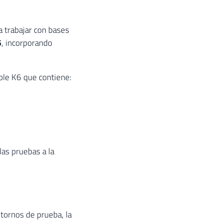
 trabajar con bases
6
, incorporando
ble K6 que contiene:
as pruebas a la
ntornos de prueba, la