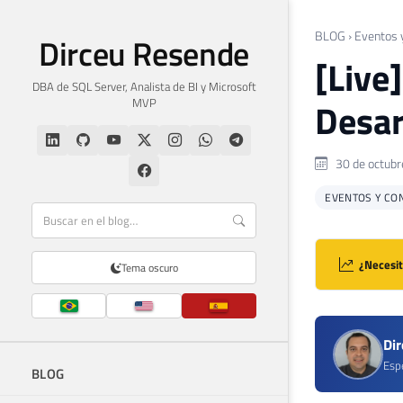
BLOG
›
Eventos 
Dirceu Resende
[Live
DBA de SQL Server, Analista de BI y Microsoft
MVP
Desar
30 de octubr
EVENTOS Y CO
¿Necesit
Tema oscuro
Di
Espe
BLOG