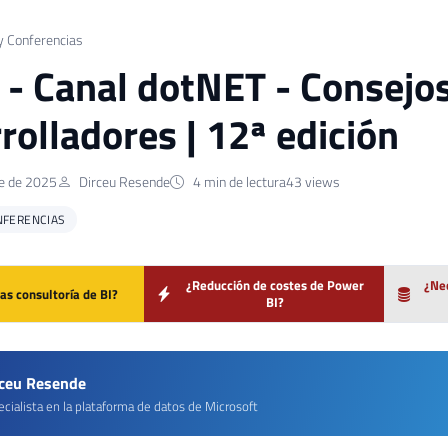
y Conferencias
] - Canal dotNET - Consejo
rolladores | 12ª edición
e de 2025
Dirceu Resende
4 min de lectura
43 views
NFERENCIAS
¿Reducción de costes de Power
¿Nec
as consultoría de BI?
BI?
rceu Resende
cialista en la plataforma de datos de Microsoft