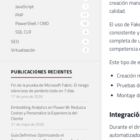
creación man
JavaScript
1
calidad.
PHP
17
PowerShell / CMD
10
El uso de Fak
SQL CLR
consistente y
4
completa de u
SEO
4
competencia 
Virtualización
5
Este tipo de e
PUBLICACIONES RECIENTES
Creación m
Pruebas d
Fin de la prueba de Microsoft Fabric: El riesgo
silencioso de perderlo todo en 7 días
Montaje d
17 de junio de 2026
Embedding Analytics en Power BI: Reduzca
Integració
Costos y Personalice la Experiencia del
Cliente
21 de mayo de 2026
Durante el di
automatizados
Guía Definitiva: Optimizando el