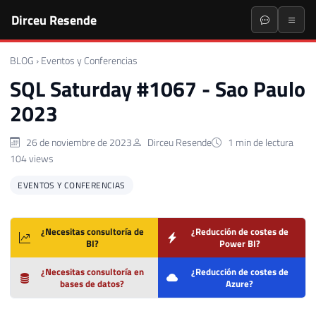
Dirceu Resende
BLOG
›
Eventos y Conferencias
SQL Saturday #1067 - Sao Paulo
2023
26 de noviembre de 2023
Dirceu Resende
1 min de lectura
104 views
EVENTOS Y CONFERENCIAS
¿Necesitas consultoría de
¿Reducción de costes de
BI?
Power BI?
¿Necesitas consultoría en
¿Reducción de costes de
bases de datos?
Azure?