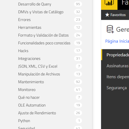
Desarrollo de Query
95
DMVs y Vistas de Catálogo
32
Errores
23
Herramientas
12
Formato y Validación de Datos
24
Funcionalidades poco conocidas
19
Hacks
17
Integraciones
31
JSON, XML, CSV y Excel
7
Manipulación de Archivos
13
Mantenimiento
92
Monitoreo
41
Qué no hacer
7
OLE Automation
19
Ajuste de Rendimiento
26
Python
1
Seguridad
41