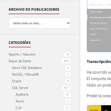
ARCHIVO DE PUBLICACIONES
CATEGORÍAS
Apache / .htaccess
10
Bases de Datos
Transcripción
356
Azure SQL Database
9
Ha ocurrido un
MySQL / MariaDB
4
El conjunto d
Oracle
8
Hubo un probl
SQL Server
337
Auditoría
16
Probé la cone
Azure
2
CLR
57