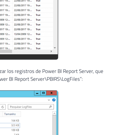
ar los registros de Power BI Report Server, que
wer BI Report Server\PBIRS\LogFiles”: