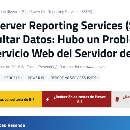
Intelligence (BI)
›
Power BI
›
Reporting Services (SSRS)
erver Reporting Services (
ltar Datos: Hubo un Prob
ervicio Web del Servidor d
bre de 2018
Dirceu Resende
3 min de lectura
444 views
LIGENCE (BI)
POWER BI
REPORTING SERVICES (SSRS)
¿Reducción de costes de Power
¿Nec
as consultoría de BI?
BI?
rceu Resende