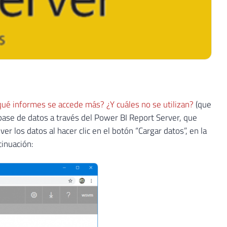
qué informes se accede más? ¿Y cuáles no se utilizan?
(que
 base de datos a través del Power BI Report Server, que
er los datos al hacer clic en el botón “Cargar datos”, en la
tinuación: