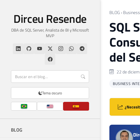
BLOG
›
Business 
Dirceu Resende
SQL S
DBA de SQL Server, Analista de BI y Microsoft
MVP
Consu
del S
22 de diciem
BUSINESS INTEL
Tema oscuro
¿Necesit
BLOG
Di