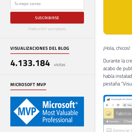
E-mail
SUSCRIBIRSE
Únete a 657 suscriptores
¡Hola, chicos!
VISUALIZACIONES DEL BLOG
4.133.184
Durante la cr
visitas
acabo de publ
había instalad
pestaña “Visu
MICROSOFT MVP