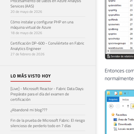
Procesamiento de Datos en Azure Analysis
Services (AAS)
20 de mayo de 2026
Cómo instalar y configurar PHP en una
máquina virtual de Azure
18 de mayo de 2026
Certificación DP-600 - Convíiértete en Fabric
Analytics Engineer
27 de febrero de 2026
Entonces come
LO MÁS VISTO HOY
normalmente s
[Live] - Microsoft Reactor - Fabric Data Days:
Prepárate para el día del examen de
certificación
¿Abandoné mi blog???
Fin de la prueba de Microsoft Fabric: El riesgo
silencioso de perderlo todo en 7 días