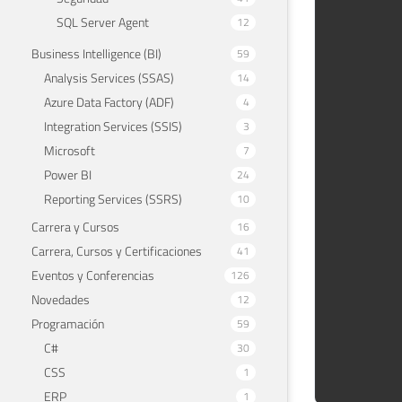
SQL Server Agent
12
Business Intelligence (BI)
59
Analysis Services (SSAS)
14
Azure Data Factory (ADF)
4
Integration Services (SSIS)
3
Microsoft
7
Power BI
24
Reporting Services (SSRS)
10
Carrera y Cursos
16
Carrera, Cursos y Certificaciones
41
Eventos y Conferencias
126
Novedades
12
Programación
59
C#
30
CSS
1
ERP
1