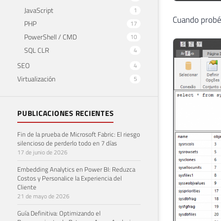
JavaScript
1
Cuando probé
PHP
17
PowerShell / CMD
10
SQL CLR
4
SEO
4
Virtualización
5
PUBLICACIONES RECIENTES
Fin de la prueba de Microsoft Fabric: El riesgo
silencioso de perderlo todo en 7 días
17 de junio de 2026
Embedding Analytics en Power BI: Reduzca
Costos y Personalice la Experiencia del
Cliente
21 de mayo de 2026
Guía Definitiva: Optimizando el