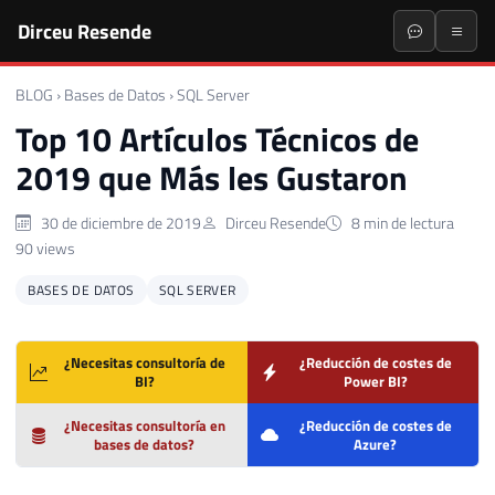
Dirceu Resende
BLOG
›
Bases de Datos
›
SQL Server
Top 10 Artículos Técnicos de
2019 que Más les Gustaron
30 de diciembre de 2019
Dirceu Resende
8 min de lectura
90 views
BASES DE DATOS
SQL SERVER
¿Necesitas consultoría de
¿Reducción de costes de
BI?
Power BI?
¿Necesitas consultoría en
¿Reducción de costes de
bases de datos?
Azure?