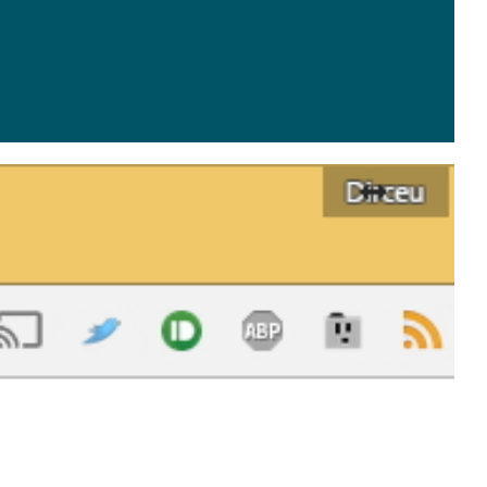
lizando o PHP (Xampp) e