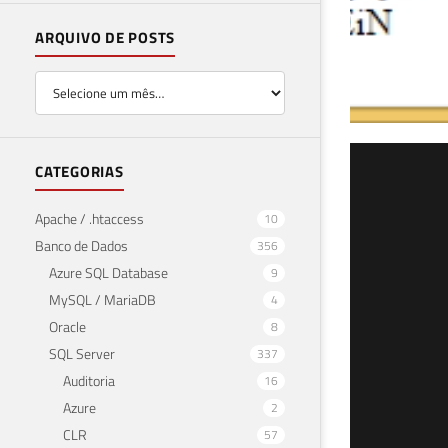
ARQUIVO DE POSTS
Com
CATEGORIAS
PHP
Apache / .htaccess
10
Banco de Dados
356
18 de 
Azure SQL Database
9
MySQL / MariaDB
4
Oracle
8
SQL Server
337
Auditoria
16
Azure
2
CLR
57