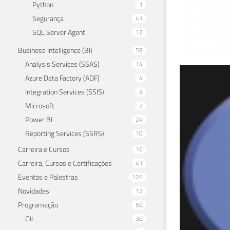
Python
1
Segurança
41
SQL Server Agent
12
Business Intelligence (BI)
59
Analysis Services (SSAS)
14
Imp
Azure Data Factory (ADF)
4
Integration Services (SSIS)
3
PH
Microsoft
7
Power BI
24
02 de a
Reporting Services (SSRS)
10
Carreira e Cursos
16
Carreira, Cursos e Certificações
41
Eventos e Palestras
126
Novidades
12
Programação
59
C#
30