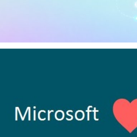
o instalar e configurar o PH
Azure
maio de 2026
34 min de leitura