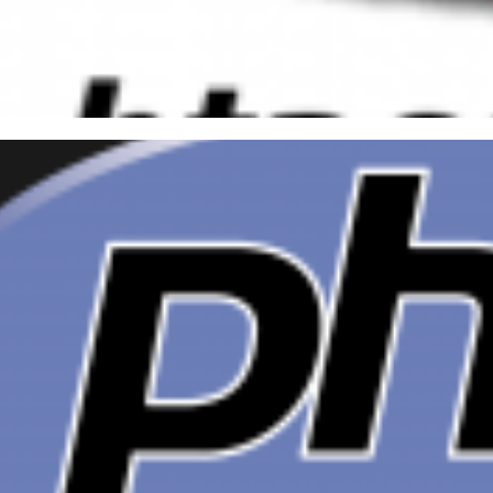
lementando URL Amigável no 
P
bril de 2015
7 min de leitura