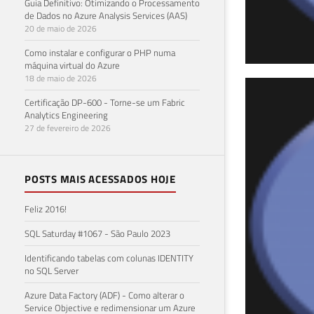
Guia Definitivo: Otimizando o Processamento
de Dados no Azure Analysis Services (AAS)
20 de maio de 2026
Como instalar e configurar o PHP numa
máquina virtual do Azure
18 de maio de 2026
Con
Certificação DP-600 - Torne-se um Fabric
Analytics Engineering
Fire
27 de fevereiro de 2026
21 de 
POSTS MAIS ACESSADOS HOJE
Feliz 2016!
SQL Saturday #1067 - São Paulo 2023
Identificando tabelas com colunas IDENTITY
no SQL Server
Azure Data Factory (ADF) - Como alterar o
Service Objective e redimensionar um Azure