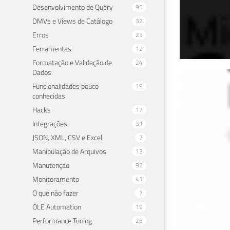
Desenvolvimento de Query
95
DMVs e Views de Catálogo
32
Erros
23
Ferramentas
12
Formatação e Validação de
24
Dados
Com
Funcionalidades pouco
19
conhecidas
SMS
Hacks
17
Integrações
31
11 de 
JSON, XML, CSV e Excel
7
Manipulação de Arquivos
13
Manutenção
92
Monitoramento
41
O que não fazer
7
OLE Automation
19
Performance Tuning
26