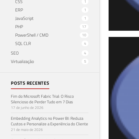
CSS
1
ERP
1
JavaScript
1
PHP
17
PowerShell / CMD
10
Exe
SQL CLR
4
SEO
4
cro
Virtualização
5
16 de 
POSTS RECENTES
Fim do Microsoft Fabric Trial: O Risco
Silencioso de Perder Tudo em 7 Dias
17 de junho de 2026
Embedding Analytics no Power BI: Reduza
Custos e Personalize a Experiência do Cliente
21 de maio de 2026