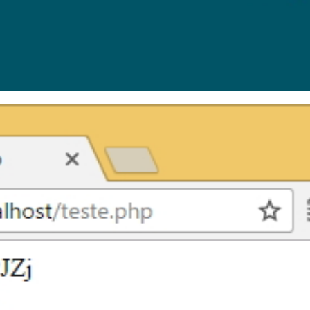
o conectar no SQL Server uti
river PDO no Windows
novembro de 2017
5 min de leitura