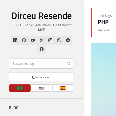
Dirceu Resende
post.tags
PHP
DBA SQL Server, Analista de BI e Microsoft
tag.total
MVP
Tema escuro
BLOG