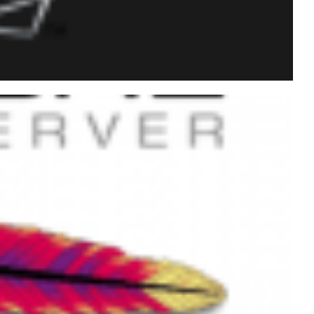
 para enviar torpedos
L Server (com CLR)