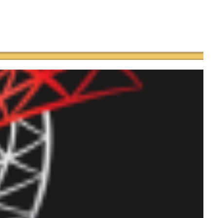
aleatórias escrito em
 (T-SQL)