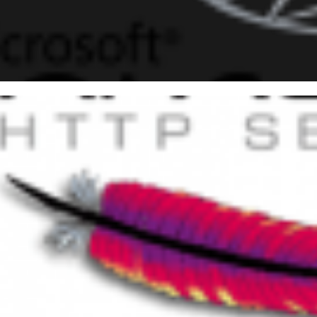
o utilizar a API do Pushbullet
 no C#, PHP, Java ou pelo SQ
setembro de 2016
9 min de leitura