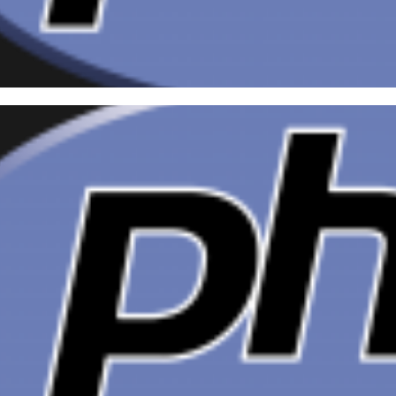
cutando scripts PHP automat
ntab no Linux
março de 2015
4 min de leitura