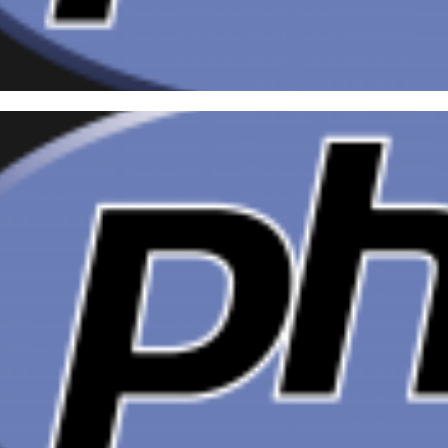
figurando o PHP para conexã
bird (Interbase)
dezembro de 2014
2 min de leitura