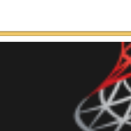
o criar um gerador de senhas 
, C# (CSharp) ou Transact-SQL
setembro de 2016
3 min de leitura