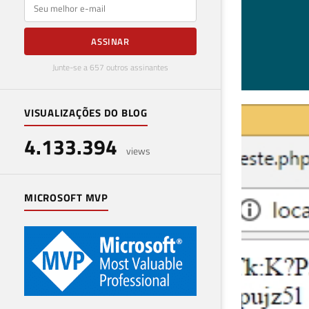
E-mail
ASSINAR
Junte-se a 657 outros assinantes
VISUALIZAÇÕES DO BLOG
Com
4.133.394
o d
views
12 de 
MICROSOFT MVP