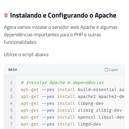
Instalando e Configurando o Apache
Agora vamos instalar o servidor web Apache e algumas
dependências importantes para o PHP e outras
funcionalidades.
Utilize o script abaixo:
BASH
Copiar
1
# Instalar Apache e dependências
2
apt-get
--yes
install
3
apt-get
--yes
install
4
apt-get
--yes
install
5
apt-get
--yes
install
6
apt-get
--yes
install
7
apt-get
--yes
install