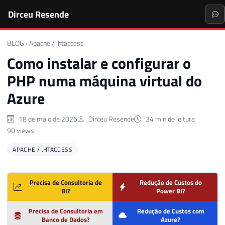
Dirceu Resende
BLOG
›
Apache / .htaccess
Como instalar e configurar o
PHP numa máquina virtual do
Azure
18 de maio de 2026
Dirceu Resende
34 min de leitura
90 views
APACHE / .HTACCESS
Precisa de Consultoria de
Redução de Custos do
BI?
Power BI?
Precisa de Consultoria em
Redução de Custos com
Banco de Dados?
Azure?