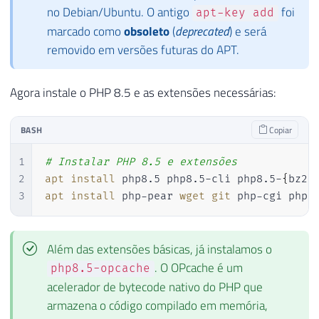
no Debian/Ubuntu. O antigo
foi
apt-key add
marcado como
obsoleto
(
deprecated
) e será
removido em versões futuras do APT.
Agora instale o PHP 8.5 e as extensões necessárias:
BASH
Copiar
1
# Instalar PHP 8.5 e extensões
2
apt
install
 php8.5 php8.5-cli php8.5-
{
bz2,
3
apt
install
 php-pear 
wget
git
 php-cgi php-
Além das extensões básicas, já instalamos o
. O OPcache é um
php8.5-opcache
acelerador de bytecode nativo do PHP que
armazena o código compilado em memória,