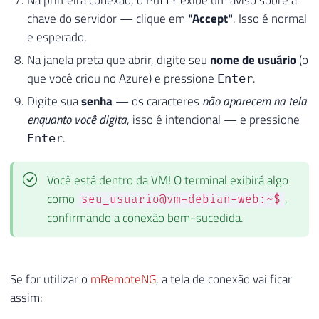
Na primeira conexão, o PuTTY exibe um aviso sobre a
chave do servidor — clique em
"Accept"
. Isso é normal
e esperado.
Na janela preta que abrir, digite seu
nome de usuário
(o
que você criou no Azure) e pressione
.
Enter
Digite sua
senha
— os caracteres
não aparecem na tela
enquanto você digita
, isso é intencional — e pressione
.
Enter
Você está dentro da VM! O terminal exibirá algo
como
,
seu_usuario@vm-debian-web:~$
confirmando a conexão bem-sucedida.
Se for utilizar o
mRemoteNG
, a tela de conexão vai ficar
assim: