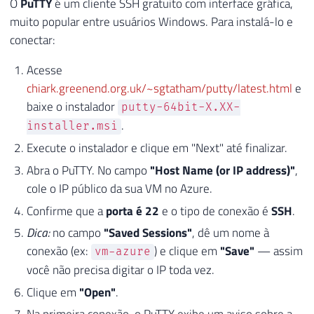
O
PuTTY
é um cliente SSH gratuito com interface gráfica,
muito popular entre usuários Windows. Para instalá-lo e
conectar:
Acesse
chiark.greenend.org.uk/~sgtatham/putty/latest.html
e
baixe o instalador
putty-64bit-X.XX-
.
installer.msi
Execute o instalador e clique em "Next" até finalizar.
Abra o PuTTY. No campo
"Host Name (or IP address)"
,
cole o IP público da sua VM no Azure.
Confirme que a
porta é 22
e o tipo de conexão é
SSH
.
Dica:
no campo
"Saved Sessions"
, dê um nome à
conexão (ex:
) e clique em
"Save"
— assim
vm-azure
você não precisa digitar o IP toda vez.
Clique em
"Open"
.