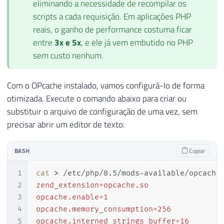
eliminando a necessidade de recompilar os
scripts a cada requisição. Em aplicações PHP
reais, o ganho de performance costuma ficar
entre
3x e 5x
, e ele já vem embutido no PHP
sem custo nenhum.
Com o OPcache instalado, vamos configurá-lo de forma
otimizada. Execute o comando abaixo para criar ou
substituir o arquivo de configuração de uma vez, sem
precisar abrir um editor de texto:
BASH
Copiar
1
cat
>
 /etc/php/8.5/mods-available/opcache
2
zend_extension=opcache.so

3
opcache.enable=1

4
opcache.memory_consumption=256

5
opcache.interned_strings_buffer=16
