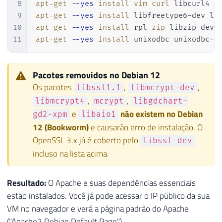
8
apt-get
--yes
install
vim
curl
9
apt-get
--yes
install
10
apt-get
--yes
install
 rpl 
zip
 libzip-dev 
11
apt-get
--yes
install
 unixodbc unixodbc-d
Pacotes removidos no Debian 12
Os pacotes
,
,
libssl1.1
libmcrypt-dev
,
,
libmcrypt4
mcrypt
libgdchart-
e
não existem no Debian
gd2-xpm
libaio1
12 (Bookworm)
e causarão erro de instalação. O
OpenSSL 3.x já é coberto pelo
libssl-dev
incluso na lista acima.
Resultado:
O Apache e suas dependências essenciais
estão instalados. Você já pode acessar o IP público da sua
VM no navegador e verá a página padrão do Apache
("Apache2 Debian Default Page").