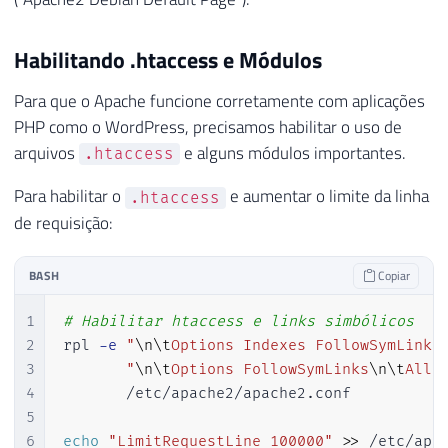
Habilitando .htaccess e Módulos
Para que o Apache funcione corretamente com aplicações
PHP como o WordPress, precisamos habilitar o uso de
arquivos
e alguns módulos importantes.
.htaccess
Para habilitar o
e aumentar o limite da linha
.htaccess
de requisição:
BASH
Copiar
1
# Habilitar htaccess e links simbólicos
2
rpl 
-e
"
\n
\t
Options Indexes FollowSymLinks
3
"
\n
\t
Options FollowSymLinks
\n
\t
Allo
4
       /etc/apache2/apache2.conf

5
6
echo
"LimitRequestLine 100000"
>>
 /etc/apa