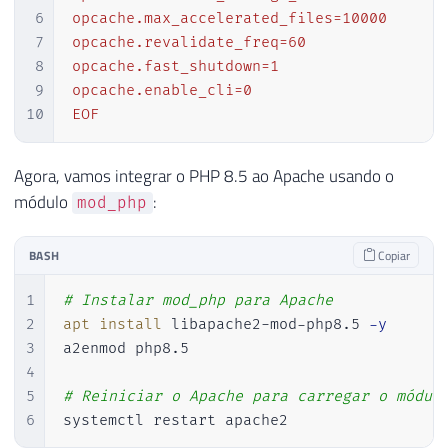
6
opcache.max_accelerated_files=10000

7
opcache.revalidate_freq=60

8
opcache.fast_shutdown=1

9
opcache.enable_cli=0

10
EOF
Agora, vamos integrar o PHP 8.5 ao Apache usando o
módulo
:
mod_php
BASH
Copiar
1
# Instalar mod_php para Apache
2
apt
install
 libapache2-mod-php8.5 
-y
3
a2enmod php8.5

4
5
# Reiniciar o Apache para carregar o módul
6
systemctl restart apache2