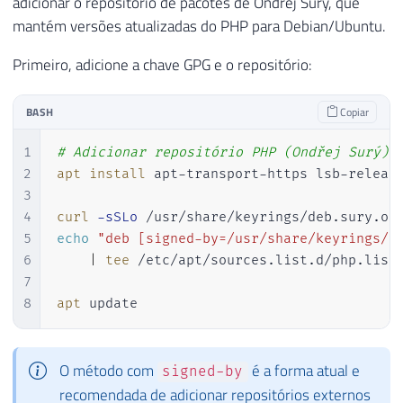
adicionar o repositório de pacotes de Ondřej Surý, que
mantém versões atualizadas do PHP para Debian/Ubuntu.
Primeiro, adicione a chave GPG e o repositório:
BASH
Copiar
1
# Adicionar repositório PHP (Ondřej Surý) 
2
apt
install
 apt-transport-https lsb-releas
3
4
curl
-sSLo
5
echo
"deb [signed-by=/usr/share/keyrings/d
6
|
tee
 /etc/apt/sources.list.d/php.list

7
8
apt
 update
O método com
é a forma atual e
signed-by
recomendada de adicionar repositórios externos