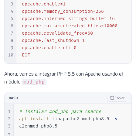
3
opcache.enable=1

4
opcache.memory_consumption=256

5
opcache.interned_strings_buffer=16

6
opcache.max_accelerated_files=10000

7
opcache.revalidate_freq=60

8
opcache.fast_shutdown=1

9
opcache.enable_cli=0

10
EOF
Ahora, vamos a integrar PHP 8.5 con Apache usando el
módulo
:
mod_php
BASH
Copiar
1
# Instalar mod_php para Apache
2
apt
install
 libapache2-mod-php8.5 
-y
3
a2enmod php8.5

4