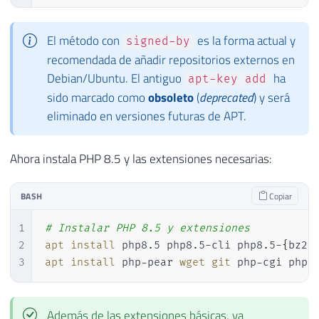
El método con
es la forma actual y
signed-by
recomendada de añadir repositorios externos en
Debian/Ubuntu. El antiguo
ha
apt-key add
sido marcado como
obsoleto
(
deprecated
) y será
eliminado en versiones futuras de APT.
Ahora instala PHP 8.5 y las extensiones necesarias:
BASH
Copiar
1
# Instalar PHP 8.5 y extensiones
2
apt
install
 php8.5 php8.5-cli php8.5-
{
bz2,
3
apt
install
 php-pear 
wget
git
 php-cgi php-
Además de las extensiones básicas, ya