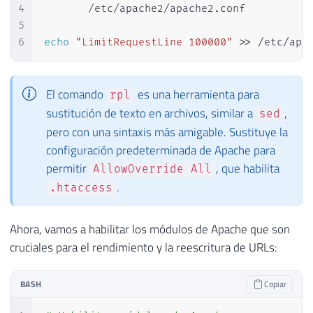
4
       /etc/apache2/apache2.conf

5
6
echo
"LimitRequestLine 100000"
>>
 /etc/apa
El comando
es una herramienta para
rpl
sustitución de texto en archivos, similar a
,
sed
pero con una sintaxis más amigable. Sustituye la
configuración predeterminada de Apache para
permitir
, que habilita
AllowOverride All
.
.htaccess
Ahora, vamos a habilitar los módulos de Apache que son
cruciales para el rendimiento y la reescritura de URLs:
BASH
Copiar