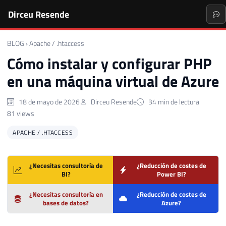
Dirceu Resende
BLOG
›
Apache / .htaccess
Cómo instalar y configurar PHP
en una máquina virtual de Azure
18 de mayo de 2026
Dirceu Resende
34 min de lectura
81 views
APACHE / .HTACCESS
¿Necesitas consultoría de
¿Reducción de costes de
BI?
Power BI?
¿Necesitas consultoría en
¿Reducción de costes de
bases de datos?
Azure?