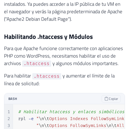
instalados. Ya puedes acceder a la IP pública de tu VM en
el navegador y verás la página predeterminada de Apache
("Apache2 Debian Default Page").
Habilitando .htaccess y Módulos
Para que Apache funcione correctamente con aplicaciones
PHP como WordPress, necesitamos habilitar el uso de
archivos
y algunos módulos importantes.
.htaccess
Para habilitar
y aumentar el límite de la
.htaccess
línea de solicitud:
BASH
Copiar
1
# Habilitar htaccess y enlaces simbólicos
2
rpl 
-e
"
\n
\t
Options Indexes FollowSymLinks
3
"
\n
\t
Options FollowSymLinks
\n
\t
Allo