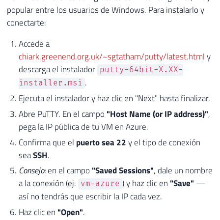
popular entre los usuarios de Windows. Para instalarlo y
conectarte:
Accede a
chiark.greenend.org.uk/~sgtatham/putty/latest.html
y
descarga el instalador
putty-64bit-X.XX-
.
installer.msi
Ejecuta el instalador y haz clic en "Next" hasta finalizar.
Abre PuTTY. En el campo
"Host Name (or IP address)"
,
pega la IP pública de tu VM en Azure.
Confirma que el
puerto sea 22
y el tipo de conexión
sea
SSH
.
Consejo:
en el campo
"Saved Sessions"
, dale un nombre
a la conexión (ej:
) y haz clic en
"Save"
—
vm-azure
así no tendrás que escribir la IP cada vez.
Haz clic en
"Open"
.