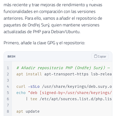
más reciente y trae mejoras de rendimiento y nuevas
funcionalidades en comparación con las versiones
anteriores. Para ello, vamos a añadir el repositorio de
paquetes de Ondřej Surý, quien mantiene versiones
actualizadas de PHP para Debian/Ubuntu.
Primero, añade la clave GPG y el repositorio:
BASH
Copiar
1
# Añadir repositorio PHP (Ondřej Surý) — m
2
apt
install
 apt-transport-https lsb-releas
3
4
curl
-sSLo
5
echo
"deb [signed-by=/usr/share/keyrings/d
6
|
tee
 /etc/apt/sources.list.d/php.list

7
8
apt
 update