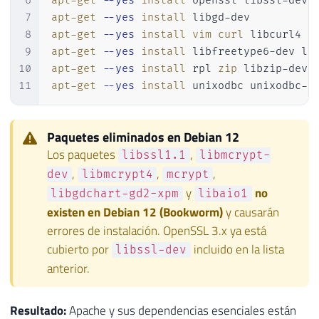
6
apt-get
--yes
install
7
apt-get
--yes
install
8
apt-get
--yes
install
vim
curl
9
apt-get
--yes
install
10
apt-get
--yes
install
 rpl 
zip
 libzip-dev 
11
apt-get
--yes
install
 unixodbc unixodbc-d
Paquetes eliminados en Debian 12
Los paquetes
,
libssl1.1
libmcrypt-
,
,
,
dev
libmcrypt4
mcrypt
y
no
libgdchart-gd2-xpm
libaio1
existen en Debian 12 (Bookworm)
y causarán
errores de instalación. OpenSSL 3.x ya está
cubierto por
incluido en la lista
libssl-dev
anterior.
Resultado:
Apache y sus dependencias esenciales están