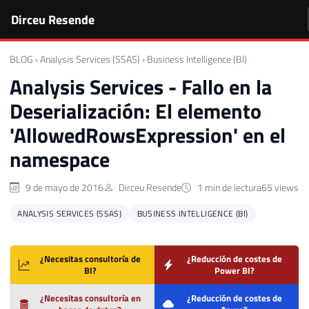
Dirceu Resende
BLOG
›
Analysis Services (SSAS)
›
Business Intelligence (BI)
Analysis Services - Fallo en la
Deserialización: El elemento
'AllowedRowsExpression' en el
namespace
9 de mayo de 2016
Dirceu Resende
1 min de lectura
65 views
ANALYSIS SERVICES (SSAS)
BUSINESS INTELLIGENCE (BI)
¿Necesitas consultoría de
¿Reducción de costes de
BI?
Power BI?
¿Necesitas consultoría en
¿Reducción de costes de