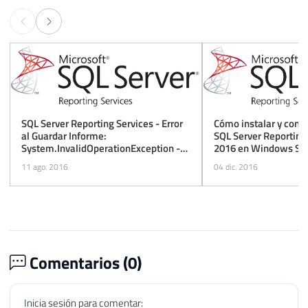
Cómo instalar y confi
SQL Server Reporting Services - Error
SQL Server Reporting
al Guardar Informe:
2016 en Windows Ser
System.InvalidOperationException -
This Implementation Is Not Part of the
04 dic. 2016
11 ago. 2016
Windows Platform FIPS Validated
Cryptographic Algorithms
Comentarios (
0
)
Inicia sesión para comentar: