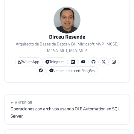
54
DELETE
FROM
##lista_colunas WHER
55
56
END
57
58
Dirceu Resende
59
Arquitecto de Bases de Datos y BI · Microsoft MVP · MCSE,
60
ALTER
TABLE
##lista_colunas ADD Id I
MCSA, MCT, MTA, MCP
61
WhatsApp
Telegram
62
63
DECLARE
Veja minhas certificações
64
@numeroColunas
INT
=
0
,
65
@contadorColunas
INT
=
1
,
66
@numeroLinhas
INT
=
0
,
67
@contadorLinhas
INT
=
1
,
← ANTERIOR
68
@schema
VARCHAR
(
100
)
,
Operaciones con archivos usando OLE Automation en SQL
69
@tabela
VARCHAR
(
100
)
,
Server
70
@coluna
VARCHAR
(
100
)
71
72