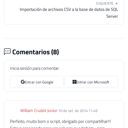
SIGUIENTE →
73
SET
@numeroColunas
=
(
SELECT
COUNT
(
*
Importación de archivos CSV a la base de datos de SQL
74
Server
75
76
-- Tabela que guardará o resultado f
77
IF
(
OBJECT_ID
(
'tempdb..##Resultado_F
78
79
CREATE
TABLE
##Resultado_Final (
Comentarios (
8
)
80
        ID 
INT
IDENTITY
(
1
,
1
)
,
81
[
Schema
]
varchar
(
100
)
,
Inicia sesión para comentar:
82
        Tabela 
VARCHAR
(
100
)
,
83
        Coluna 
VARCHAR
(
100
)
,
Entrar con Google
Entrar con Microsoft
84
        Resultado 
VARCHAR
(
MAX
)
85
)
86
87
88
IF
(
OBJECT_ID
(
'tempdb..##Resultado_B
William Crudeli Junior
10 de set. de 2014 11:49
89
Perfeito, muito bom o script, obrigado por compartilhar!!!
90
CREATE
TABLE
##Resultado_Busca (