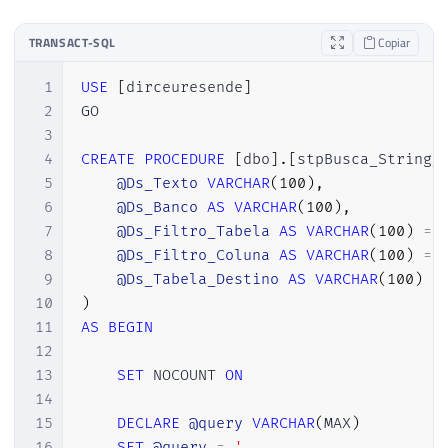
TRANSACT-SQL
Copiar
1
USE
[
dirceuresende
]
2
GO

3
4
CREATE
PROCEDURE
[
dbo
]
.
[
stpBusca_String_
5
@Ds_Texto
VARCHAR
(
100
)
,
6
@Ds_Banco
AS
VARCHAR
(
100
)
,
7
@Ds_Filtro_Tabela
AS
VARCHAR
(
100
)
=
8
@Ds_Filtro_Coluna
AS
VARCHAR
(
100
)
=
9
@Ds_Tabela_Destino
AS
VARCHAR
(
100
)
=
10
)
11
AS
BEGIN
12
13
SET
 NOCOUNT 
ON
14
15
DECLARE
@query
VARCHAR
(
MAX
)
16
SET
@query
=
'
