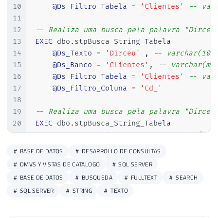
35
        AND tabelas.TABLE_TYPE = ''BASE T
10
@Ds_Filtro_Tabela
=
'Clientes'
-- var
36
    ORDER BY

11
37
        1, 2, 3'
12
-- Realiza uma busca pela palavra "Dirceu
38
13
EXEC
 dbo
.
stpBusca_String_Tabela

39
EXEC
(
@query
)
14
@Ds_Texto
=
'Dirceu'
,
-- varchar(100
40
15
@Ds_Banco
=
'Clientes'
,
-- varchar(ma
41
16
@Ds_Filtro_Tabela
=
'Clientes'
-- var
42
IF
(
@Ds_Filtro_Tabela
IS
NOT
NULL
)
17
@Ds_Filtro_Coluna
=
'Cd_'
43
BEGIN
18
44
19
-- Realiza uma busca pela palavra "Dirceu
45
DELETE
FROM
##lista_colunas WHER
20
EXEC
 dbo
.
stpBusca_String_Tabela

46
21
@Ds_Texto
=
'Dirceu'
,
-- varchar(100
47
END
22
@Ds_Banco
=
'Clientes'
-- varchar(max
BASE DE DATOS
DESARROLLO DE CONSULTAS
48
23
@Ds_Tabela_Destino
=
'##Resultado'
DMVS Y VISTAS DE CATALOGO
SQL SERVER
49
BASE DE DATOS
BUSQUEDA
FULLTEXT
SEARCH
50
SQL SERVER
STRING
TEXTO
51
IF
(
@Ds_Filtro_Coluna
IS
NOT
NULL
)
52
BEGIN
53