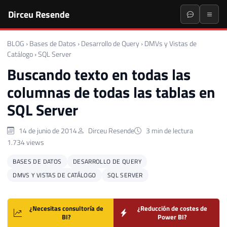
Dirceu Resende
BLOG
›
Bases de Datos
›
Desarrollo de Query
›
DMVs y Vistas de
Catálogo
›
SQL Server
Buscando texto en todas las
columnas de todas las tablas en
SQL Server
14 de junio de 2014
Dirceu Resende
3 min de lectura
1.734 views
BASES DE DATOS
DESARROLLO DE QUERY
DMVS Y VISTAS DE CATÁLOGO
SQL SERVER
¿Necesitas consultoría de
¿Reducción de costes de
BI?
Power BI?