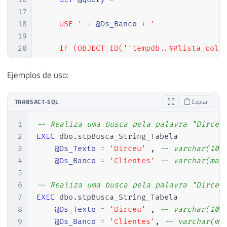
17
18
    USE '
+
@Ds_Banco
+
'

19
20
    IF (OBJECT_ID(''tempdb..##lista_colun
21
22
    SELECT

Ejemplos de uso:
23
        tabelas.TABLE_SCHEMA					AS [Schema],

24
        tabelas.TABLE_NAME						AS Tabela,

TRANSACT-SQL
Copiar
25
        colunas.COLUMN_NAME						AS Coluna,

26
        colunas.DATA_TYPE						AS Tipo,

1
-- Realiza uma busca pela palavra "Dirceu
27
        colunas.NUMERIC_PRECISION_RADIX			AS Tamanho

2
EXEC
 dbo
.
stpBusca_String_Tabela

28
    INTO

3
@Ds_Texto
=
'Dirceu'
,
-- varchar(100
29
        ##lista_colunas

4
@Ds_Banco
=
'Clientes'
-- varchar(max
30
    FROM 

5
31
        INFORMATION_SCHEMA.TABLES tabelas
6
-- Realiza uma busca pela palavra "Dirceu
32
        JOIN INFORMATION_SCHEMA.COLUMNS c
7
EXEC
 dbo
.
stpBusca_String_Tabela

33
    WHERE 

8
@Ds_Texto
=
'Dirceu'
,
-- varchar(100
34
        colunas.DATA_TYPE IN(''text'', ''
9
@Ds_Banco
=
'Clientes'
,
-- varchar(ma