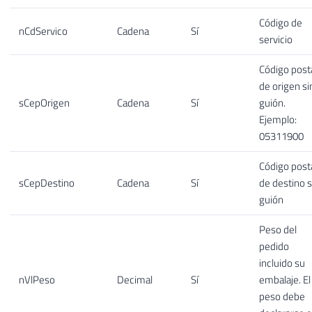
Código de
nCdServico
Cadena
Sí
servicio
Código post
de origen si
sCepOrigen
Cadena
Sí
guión.
Ejemplo:
05311900
Código post
sCepDestino
Cadena
Sí
de destino s
guión
Peso del
pedido
incluido su
nVlPeso
Decimal
Sí
embalaje. El
peso debe