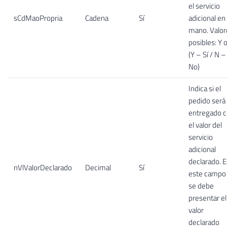
el servicio
sCdMaoPropria
Cadena
Sí
adicional en
mano. Valor
posibles: Y 
(Y – Sí / N –
No)
Indica si el
pedido será
entregado 
el valor del
servicio
adicional
declarado. 
nVlValorDeclarado
Decimal
Sí
este campo
se debe
presentar el
valor
declarado