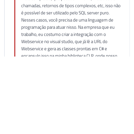
chamadas, retornos de tipos complexos, etc, isso não
é possível de ser utilizado pelo SQL server puro.
Nesses casos, você precisa de uma linguagem de
programação para atuar nisso. Na empresa que eu
trabalho, eu costumo criar a integração com o
Webservice no visual studio, que já lê a URL do
Webservice e gera as classes prontas em C# e
encapsulo isso na minha biblioteca CLR, onde posso
consultar o Webservice pelo SQL server e retornar
como um XML ou mesmo já tratar o XML pelo próprio
C# e retornar os dados como tabela.
Provavelmente nesse fim de semana vou criar uma
post sobre isso :)
Responder