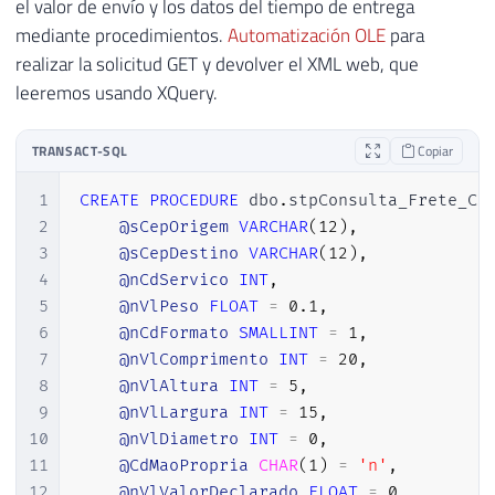
el valor de envío y los datos del tiempo de entrega
mediante procedimientos.
Automatización OLE
para
realizar la solicitud GET y devolver el XML web, que
leeremos usando XQuery.
TRANSACT-SQL
Copiar
1
CREATE
PROCEDURE
 dbo
.
stpConsulta_Frete_Co
2
@sCepOrigem
VARCHAR
(
12
)
,
3
@sCepDestino
VARCHAR
(
12
)
,
4
@nCdServico
INT
,
5
@nVlPeso
FLOAT
=
0.1
,
6
@nCdFormato
SMALLINT
=
1
,
7
@nVlComprimento
INT
=
20
,
8
@nVlAltura
INT
=
5
,
9
@nVlLargura
INT
=
15
,
10
@nVlDiametro
INT
=
0
,
11
@CdMaoPropria
CHAR
(
1
)
=
'n'
,
12
@nVlValorDeclarado
FLOAT
=
0
,