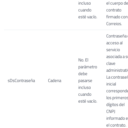
incluso
el cuerpo de
cuando
contrato
esté vacío.
firmado con
Correios.
Contraseña 
acceso al
servicio
asociada a s
No. El
clave
parámetro
administrati
debe
La contrase
sDsContraseña
Cadena
pasarse
inicial
incluso
corresponde
cuando
los primero
esté vacío.
dígitos del
CNPJ
informado 
el contrato.