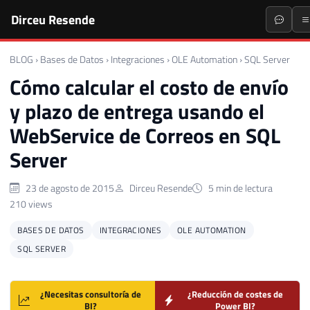
Dirceu Resende
BLOG
›
Bases de Datos
›
Integraciones
›
OLE Automation
›
SQL Server
Cómo calcular el costo de envío
y plazo de entrega usando el
WebService de Correos en SQL
Server
23 de agosto de 2015
Dirceu Resende
5 min de lectura
210 views
BASES DE DATOS
INTEGRACIONES
OLE AUTOMATION
SQL SERVER
¿Necesitas consultoría de
¿Reducción de costes de
BI?
Power BI?