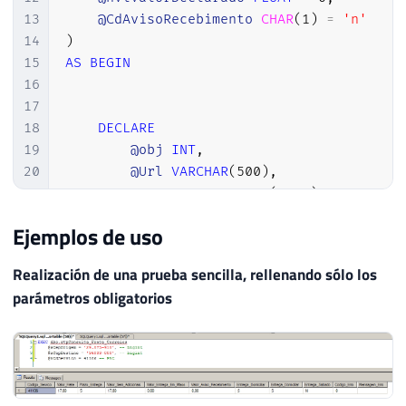
13
@CdAvisoRecebimento
CHAR
(
1
)
=
'n'
14
)
15
AS
BEGIN
16
17
18
DECLARE
19
@obj
INT
,
20
@Url
VARCHAR
(
500
)
,
21
@resposta
VARCHAR
(
8000
)
,
22
@xml
 XML

Ejemplos de uso
23
24
Realización de una prueba sencilla, rellenando sólo los
25
parámetros obligatorios
26
-- Recupera apenas os números do CEP 
27
DECLARE
@startingIndex
INT
=
0
28
29
WHILE
(
1
=
1
)
30
BEGIN