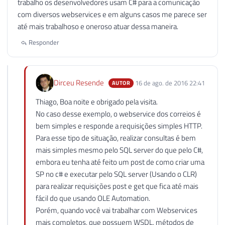
trabalho os desenvolvedores usam C# para a comunicação
com diversos webservices e em alguns casos me parece ser
até mais trabalhoso e oneroso atuar dessa maneira.
Responder
Dirceu Resende
16 de ago. de 2016 22:41
AUTOR
Thiago, Boa noite e obrigado pela visita.
No caso desse exemplo, o webservice dos correios é
bem simples e responde a requisições simples HTTP.
Para esse tipo de situação, realizar consultas é bem
mais simples mesmo pelo SQL server do que pelo C#,
embora eu tenha até feito um post de como criar uma
SP no c# e executar pelo SQL server (Usando o CLR)
para realizar requisições post e get que fica até mais
fácil do que usando OLE Automation.
Porém, quando você vai trabalhar com Webservices
mais completos, que possuem WSDL, métodos de