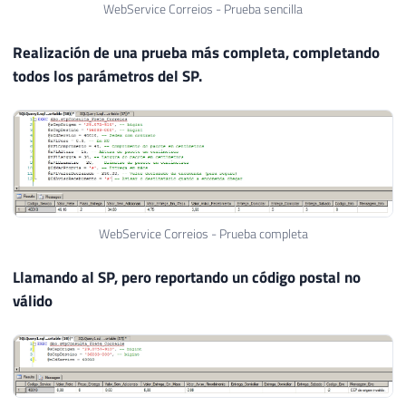
31
WebService Correios - Prueba sencilla
32
SET
@startingIndex
=
PATINDEX
(
'%[
33
Realización de una prueba más completa, completando
34
IF
(
@startingIndex
<>
0
)
todos los parámetros del SP.
35
SET
@sCepOrigem
=
REPLACE
(
@sC
36
ELSE
37
BREAK
38
39
END
40
41
WebService Correios - Prueba completa
42
43
-- Recupera apenas os números do CEP 
Llamando al SP, pero reportando un código postal no
44
SET
@startingIndex
=
0
válido
45
46
WHILE
(
1
=
1
)
47
BEGIN
48
49
SET
@startingIndex
=
PATINDEX
(
'%[