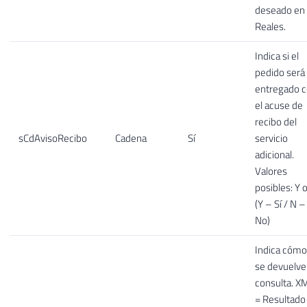
deseado en
Reales.
Indica si el
pedido será
entregado 
el acuse de
recibo del
sCdAvisoRecibo
Cadena
Sí
servicio
adicional.
Valores
posibles: Y 
(Y – Sí / N –
No)
Indica cómo
se devuelve 
consulta. X
= Resultado