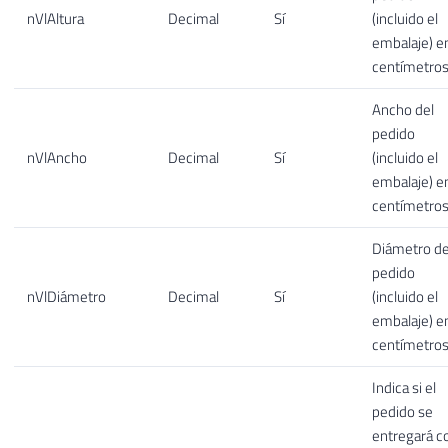
nVlAltura
Decimal
Sí
(incluido el
embalaje) e
centímetros
Ancho del
pedido
nVlAncho
Decimal
Sí
(incluido el
embalaje) e
centímetros
Diámetro de
pedido
nVlDiámetro
Decimal
Sí
(incluido el
embalaje) e
centímetros
Indica si el
pedido se
entregará c