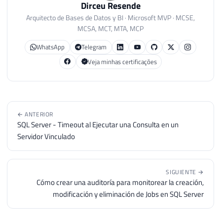
37
SET
@soma
=
0
;
Dirceu Resende
38
WHILE
@counter
<
12
Arquitecto de Bases de Datos y BI · Microsoft MVP · MCSE,
39
BEGIN
MCSA, MCT, MTA, MCP
40
SET
@soma
=
@soma
+
(
SU
WhatsApp
Telegram
41
SET
@counter
=
@counter
42
SET
@b
=
@b
-
1
;
Veja minhas certificações
43
IF
@b
=
1
44
SET
@b
=
9
;
45
END
46
SET
@dig
=
11
-
(
@soma
%
11
← ANTERIOR
47
IF
@dig
>=
10
SQL Server - Timeout al Ejecutar una Consulta en un
48
SET
@dig
=
0
;
Servidor Vinculado
49
IF
@dig
<>
SUBSTRING
(
@Ds_Ins
50
RETURN
(
0
)
;
51
SIGUIENTE →
52
--calcula segundo digito ver
Cómo crear una auditoría para monitorear la creación,
53
SET
@counter
=
1
;
modificación y eliminación de Jobs en SQL Server
54
SET
@b
=
5
;
55
SET
@soma
=
0
;