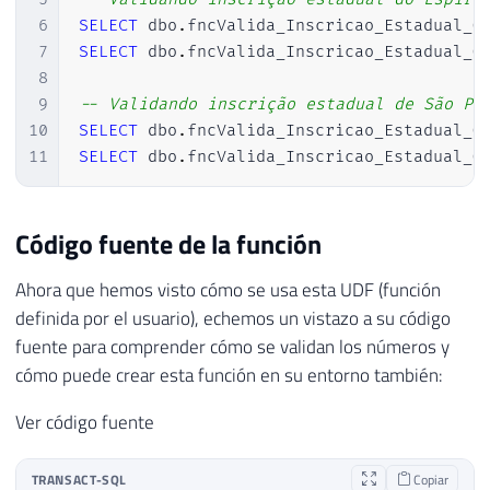
6
SELECT
 dbo
.
fncValida_Inscricao_Estadual_G
7
SELECT
 dbo
.
fncValida_Inscricao_Estadual_G
8
9
-- Validando inscrição estadual de São Pa
10
SELECT
 dbo
.
fncValida_Inscricao_Estadual_G
11
SELECT
 dbo
.
fncValida_Inscricao_Estadual_G
Código fuente de la función
Ahora que hemos visto cómo se usa esta UDF (función
definida por el usuario), echemos un vistazo a su código
fuente para comprender cómo se validan los números y
cómo puede crear esta función en su entorno también:
Ver código fuente
TRANSACT-SQL
Copiar