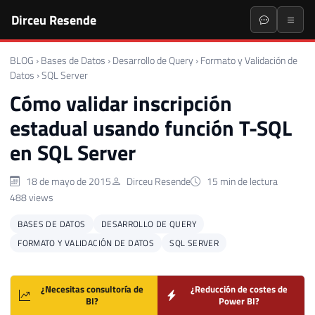
Dirceu Resende
BLOG
›
Bases de Datos
›
Desarrollo de Query
›
Formato y Validación de
Datos
›
SQL Server
Cómo validar inscripción
estadual usando función T-SQL
en SQL Server
18 de mayo de 2015
Dirceu Resende
15 min de lectura
488 views
BASES DE DATOS
DESARROLLO DE QUERY
FORMATO Y VALIDACIÓN DE DATOS
SQL SERVER
¿Necesitas consultoría de
¿Reducción de costes de
BI?
Power BI?