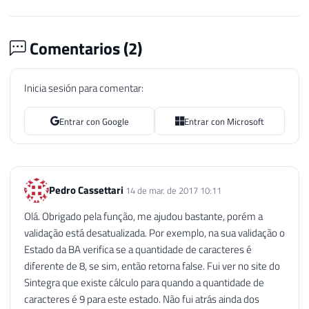
56
WHILE
@counter
<
13
57
BEGIN
58
SET
@soma
=
@soma
+
(
SU
Comentarios (
2
)
59
SET
@counter
=
@counter
60
SET
@b
=
@b
-
1
;
Inicia sesión para comentar:
61
IF
@b
=
1
62
SET
@b
=
9
;
Entrar con Google
Entrar con Microsoft
63
END
64
SET
@dig
=
11
-
(
@soma
%
11
65
IF
@dig
>=
10
66
SET
@dig
=
0
;
Pedro Cassettari
14 de mar. de 2017 10:11
67
IF
@dig
<>
SUBSTRING
(
@Ds_Ins
68
RETURN
(
0
)
;
Olá. Obrigado pela função, me ajudou bastante, porém a
69
validação está desatualizada. Por exemplo, na sua validação o
70
END
Estado da BA verifica se a quantidade de caracteres é
71
--AC
diferente de 8, se sim, então retorna false. Fui ver no site do
72
Sintegra que existe cálculo para quando a quantidade de
73
-- verifica IE para o estado AL
caracteres é 9 para este estado. Não fui atrás ainda dos
74
ELSE
IF
@Ds_UF
=
'AL'