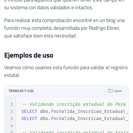
su sistema con datos validados e intactos.
Para realizar esta comprobación encontré en un blog una
función muy completa, desarrollada por Rodrigo Ebner,
que satisface bien esta necesidad.
Ejemplos de uso
Veamos cómo usamos esta función para validar el registro
estatal:
TRANSACT-SQL
Copiar
1
-- Validando inscrição estadual do Pará
2
SELECT
 dbo
.
fncValida_Inscricao_Estadual_G
3
SELECT
 dbo
.
fncValida_Inscricao_Estadual_G
4
5
-- Validando inscrição estadual do Espíri