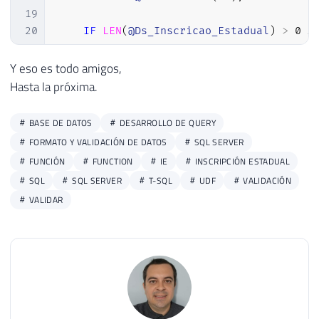
19
20
IF
LEN
(
@Ds_Inscricao_Estadual
)
>
0
A
21
BEGIN
22
Y eso es todo amigos,
23
--retira caracteres especiais da
Hasta la próxima.
24
SET
@Ds_Inscricao_Estadual
=
REP
25
BASE DE DATOS
DESARROLLO DE QUERY
26
-- verifica IE para o estado AC
FORMATO Y VALIDACIÓN DE DATOS
SQL SERVER
27
IF
@Ds_UF
=
'AC'
FUNCIÓN
FUNCTION
IE
INSCRIPCIÓN ESTADUAL
28
BEGIN
SQL
SQL SERVER
T-SQL
UDF
VALIDACIÓN
29
VALIDAR
30
--verifica tamanho da IE
31
IF
LEN
(
@Ds_Inscricao_Estadua
32
RETURN
(
0
)
;
33
34
--calcula primeiro digito ve
35
SET
@counter
=
1
;
36
SET
@b
=
4
;