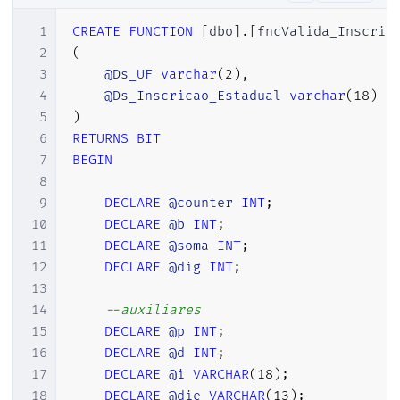
1
CREATE
FUNCTION
[
dbo
]
.
[
fncValida_Inscric
2
(
3
@Ds_UF
varchar
(
2
)
,
4
@Ds_Inscricao_Estadual
varchar
(
18
)
5
)
6
RETURNS
BIT
7
BEGIN
8
9
DECLARE
@counter
INT
;
10
DECLARE
@b
INT
;
11
DECLARE
@soma
INT
;
12
DECLARE
@dig
INT
;
13
14
--auxiliares
15
DECLARE
@p
INT
;
16
DECLARE
@d
INT
;
17
DECLARE
@i
VARCHAR
(
18
)
;
18
DECLARE
@die
VARCHAR
(
13
)
;