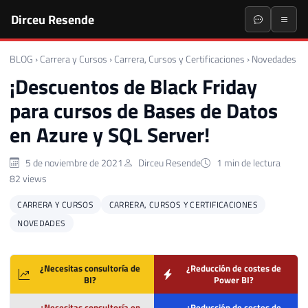
Dirceu Resende
BLOG
›
Carrera y Cursos
›
Carrera, Cursos y Certificaciones
›
Novedades
¡Descuentos de Black Friday
para cursos de Bases de Datos
en Azure y SQL Server!
5 de noviembre de 2021
Dirceu Resende
1 min de lectura
82 views
CARRERA Y CURSOS
CARRERA, CURSOS Y CERTIFICACIONES
NOVEDADES
¿Necesitas consultoría de
¿Reducción de costes de
BI?
Power BI?
¿Necesitas consultoría en
¿Reducción de costes de