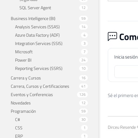
SQL Server Agent
12
Business Intelligence (BI)
59
Analysis Services (SSAS)
14
Come
Azure Data Factory (ADF)
4
Integration Services (SSIS)
3
Microsoft
7
Inicia sesió
Power BI
24
Reporting Services (SSRS)
10
Carrera y Cursos
16
Carrera, Cursos y Certificaciones
41
Eventos y Conferencias
126
Sé el primero e
Novedades
12
Programación
59
C#
30
Dirceu Resende 
CSS
1
ERP
1