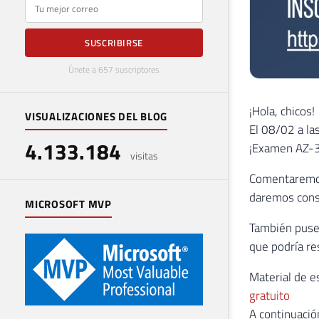
E-mail
SUSCRIBIRSE
Únete a 657 suscriptores
¡Hola, chicos!
VISUALIZACIONES DEL BLOG
El 08/02 a la
4.133.184
¡Examen AZ-3
visitas
Comentaremos 
daremos conse
MICROSOFT MVP
También puse 
que podría res
Material de e
gratuito
A continuació