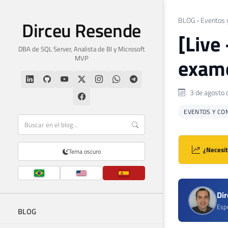
BLOG
›
Eventos 
Dirceu Resende
[Live
DBA de SQL Server, Analista de BI y Microsoft
MVP
exame
3 de agosto 
EVENTOS Y CO
¿Necesit
Tema oscuro
Di
Espe
BLOG