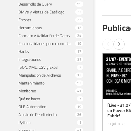
Desarrollo de Query
95
DMVs y Vistas de Catálogo
32
Errores
23
Publica
Herramientas
12
Formato y Validación de Datos
24
Funcionalidades poco conocidas
19
Hacks
17
Integraciones
31
JSON, XML, CSV y Excel
7
Manipulación de Archivos
13
Mantenimiento
92
Monitoreo
41
Qué no hacer
7
[Live - 31.07
OLE Automation
19
en Power BI
Ajuste de Rendimiento
26
Fabric!
Python
1
31 jul. 2023
Seguridad
41