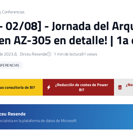
y Conferencias
 - 02/08] - Jornada del Arqu
n AZ-305 en detalle! | 1a 
de 2023
Dirceu Resende
1 min de lectura
91 views
NFERENCIAS
¿Reducción de costes de Power
¿Nec
as consultoría de BI?
BI?
rceu Resende
cialista en la plataforma de datos de Microsoft