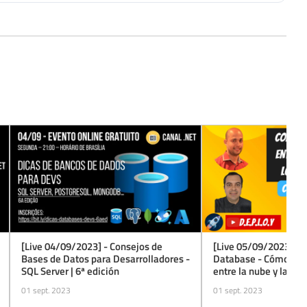
[Live 05/09/2023] - 
[Live 04/09/2023] - Consejos de
Database - Cómo repl
Bases de Datos para Desarrolladores -
entre la nube y la bas
SQL Server | 6ª edición
premises)
01 sept. 2023
01 sept. 2023