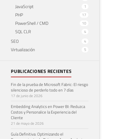
JavaScript
1
PHP
17
PowerShell / CMD
10
SQL CLR
4
SEO
4
Virtualización
5
PUBLICACIONES RECIENTES
Fin de la prueba de Microsoft Fabric: El riesgo
silencioso de perderlo todo en 7 días
17 de junio de 2026
Embedding Analytics en Power BI: Reduzca
Costos y Personalice la Experiencia del
Cliente
21 de mayo de 2026
Guía Definitiva: Optimizando el