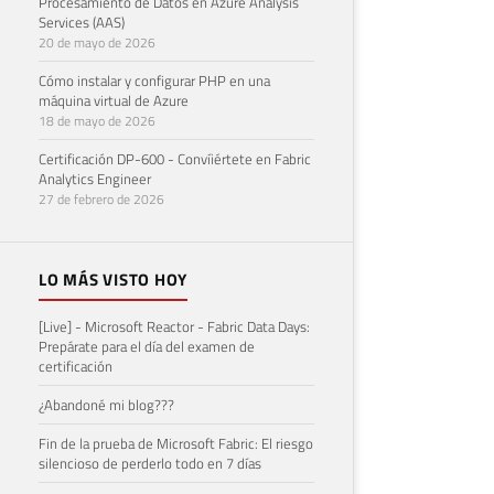
Procesamiento de Datos en Azure Analysis
Services (AAS)
20 de mayo de 2026
Cómo instalar y configurar PHP en una
máquina virtual de Azure
18 de mayo de 2026
Certificación DP-600 - Convíiértete en Fabric
Analytics Engineer
27 de febrero de 2026
LO MÁS VISTO HOY
[Live] - Microsoft Reactor - Fabric Data Days:
Prepárate para el día del examen de
certificación
¿Abandoné mi blog???
Fin de la prueba de Microsoft Fabric: El riesgo
silencioso de perderlo todo en 7 días