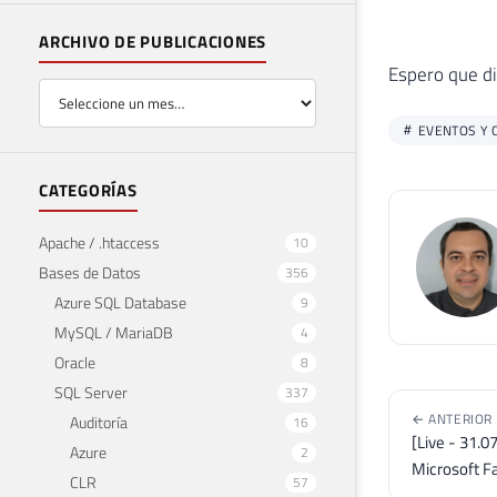
ARCHIVO DE PUBLICACIONES
Espero que di
EVENTOS Y 
CATEGORÍAS
Apache / .htaccess
10
Bases de Datos
356
Azure SQL Database
9
MySQL / MariaDB
4
Oracle
8
SQL Server
337
← ANTERIOR
Auditoría
16
[Live - 31.0
Azure
2
Microsoft Fa
CLR
57