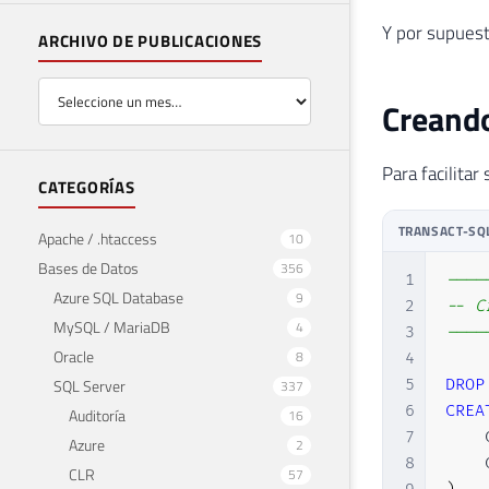
Y por supuest
ARCHIVO DE PUBLICACIONES
Creando
Para facilitar
CATEGORÍAS
TRANSACT-SQ
Apache / .htaccess
10
Bases de Datos
356
1
----
Azure SQL Database
9
2
-- C
MySQL / MariaDB
4
3
----
Oracle
8
4
SQL Server
5
DROP
337
6
CREA
Auditoría
16
7
    
Azure
2
8
    
CLR
57