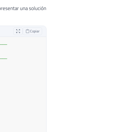
 presentar una solución
Copiar
---
---