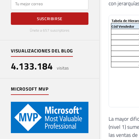
E-mail
con jerarquías
SUSCRIBIRSE
Únete a 657 suscriptores
VISUALIZACIONES DEL BLOG
4.133.184
visitas
MICROSOFT MVP
La mayor difi
(nivel 1) sume
las ventas de