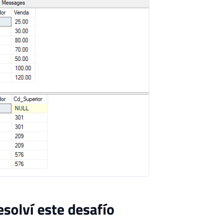
RT
INTO
#Vendas
ES
(
301
,
25
)
,
(
209
,
30
)
,
(
111
,
80
)
,
(
112
,
70
)
,
(
576
,
50
)
,
(
123
,
100
)
,
(
444
,
120
)
solví este desafío