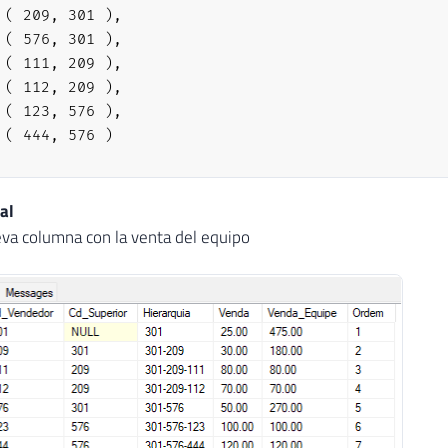
(
209
,
301
)
,
(
576
,
301
)
,
(
111
,
209
)
,
(
112
,
209
)
,
(
123
,
576
)
,
(
444
,
576
)
P
TABLE
IF
EXISTS
#Vendas
al
ATE
TABLE
#Vendas (
va columna con la venta del equipo
 Cd_Vendedor 
INT
NOT
NULL
,
 Venda 
NUMERIC
(
18
,
2
)
NOT
NULL
ERT
INTO
#Vendas
UES
(
301
,
25
)
,
(
209
,
30
)
,
(
111
,
80
)
,