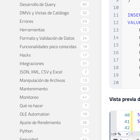
9
)
Desarrollo de Query
95
10
DMVs y Vistas de Catálogo
32
11
INSE
Errores
23
12
VALU
Herramientas
12
13
Formato y Validación de Datos
14
24
15
Funcionalidades poco conocidas
19
16
Hacks
17
17
Integraciones
31
18
JSON, XML, CSV y Excel
7
19
Manipulación de Archivos
13
20
Mantenimiento
92
21
Monitoreo
41
22
DROP
Vista previa 
Qué no hacer
23
CREA
7
24
    
OLE Automation
19
25
    
Ajuste de Rendimiento
26
26
)
Python
1
27
Seguridad
41