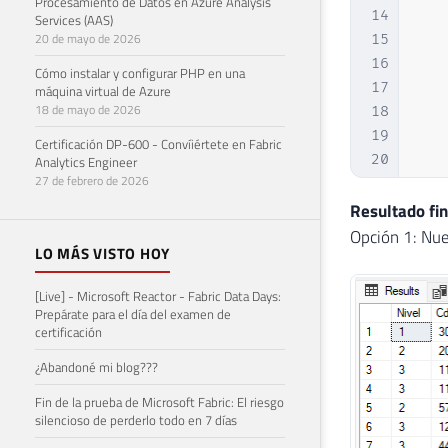
Procesamiento de Datos en Azure Analysis
14
Services (AAS)
20 de mayo de 2026
15
16
Cómo instalar y configurar PHP en una
17
máquina virtual de Azure
18 de mayo de 2026
18
19
Certificación DP-600 - Convíiértete en Fabric
20
Analytics Engineer
27 de febrero de 2026
21
22
DRO
Resultado fin
23
CRE
Opción 1: Nue
LO MÁS VISTO HOY
24
   
25
   
[Live] - Microsoft Reactor - Fabric Data Days:
26
)
Prepárate para el día del examen de
27
certificación
28
INS
¿Abandoné mi blog???
29
VAL
30
Fin de la prueba de Microsoft Fabric: El riesgo
silencioso de perderlo todo en 7 días
31
32