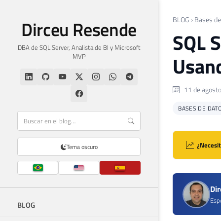
BLOG
›
Bases de
Dirceu Resende
SQL S
DBA de SQL Server, Analista de BI y Microsoft
MVP
Usand
11 de agost
BASES DE DAT
¿Necesit
Tema oscuro
Di
Espe
BLOG