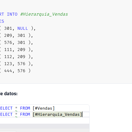
RT
INTO
#Hierarquia_Vendas
ES
(
301
,
NULL
)
,
(
209
,
301
)
,
(
576
,
301
)
,
(
111
,
209
)
,
(
112
,
209
)
,
(
123
,
576
)
,
(
444
,
576
)
TABLE
IF
EXISTS
#Vendas
de datos:
TE
TABLE
#Vendas (
Cd_Vendedor 
INT
NOT
NULL
,
Venda 
NUMERIC
(
18
,
2
)
NOT
NULL