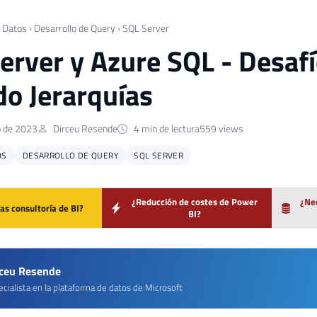
 Datos
›
Desarrollo de Query
›
SQL Server
erver y Azure SQL - Desaf
o Jerarquías
o de 2023
Dirceu Resende
4 min de lectura
559 views
OS
DESARROLLO DE QUERY
SQL SERVER
¿Reducción de costes de Power
¿Nec
as consultoría de BI?
BI?
rceu Resende
cialista en la plataforma de datos de Microsoft