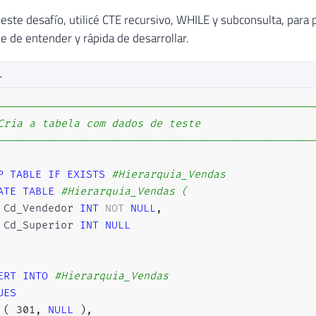
 este desafío, utilicé CTE recursivo, WHILE y subconsulta, para
e de entender y rápida de desarrollar.
L
--------------------------------------------------
Cria a tabela com dados de teste
--------------------------------------------------
P
TABLE
IF
EXISTS
#Hierarquia_Vendas
ATE
TABLE
#Hierarquia_Vendas (
 Cd_Vendedor 
INT
NOT
NULL
,
 Cd_Superior 
INT
NULL
ERT
INTO
#Hierarquia_Vendas
UES
(
301
,
NULL
)
,