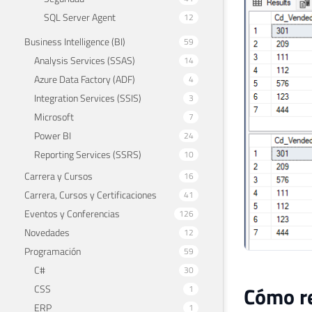
28
INSE
SQL Server Agent
12
29
VALU
30
Business Intelligence (BI)
59
31
Analysis Services (SSAS)
14
32
Azure Data Factory (ADF)
4
33
Integration Services (SSIS)
3
34
Microsoft
7
35
Power BI
24
36
Reporting Services (SSRS)
10
Carrera y Cursos
16
Carrera, Cursos y Certificaciones
41
Eventos y Conferencias
126
Novedades
12
Programación
59
C#
30
Cómo re
CSS
1
ERP
1