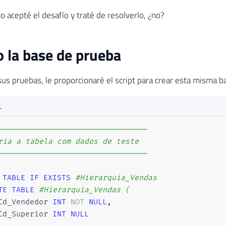
o acepté el desafío y traté de resolverlo, ¿no?
 la base de prueba
 sus pruebas, le proporcionaré el script para crear esta misma b
L
---------------------------------
ria a tabela com dados de teste
---------------------------------
TABLE
IF
EXISTS
#Hierarquia_Vendas
TE
TABLE
#Hierarquia_Vendas (
Cd_Vendedor 
INT
NOT
NULL
,
Cd_Superior 
INT
NULL