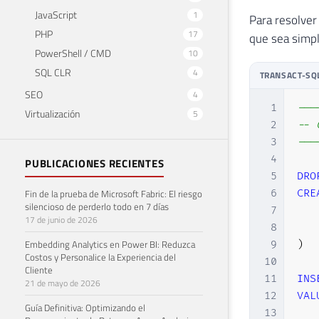
JavaScript
1
Para resolver
PHP
17
que sea simpl
PowerShell / CMD
10
SQL CLR
4
TRANSACT-SQ
SEO
4
1
---
Virtualización
5
2
-- 
3
---
4
PUBLICACIONES RECIENTES
5
DRO
Fin de la prueba de Microsoft Fabric: El riesgo
6
CRE
silencioso de perderlo todo en 7 días
7
   
17 de junio de 2026
8
   
Embedding Analytics en Power BI: Reduzca
9
)
Costos y Personalice la Experiencia del
10
Cliente
11
INS
21 de mayo de 2026
12
VAL
Guía Definitiva: Optimizando el
13