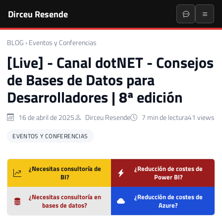
Dirceu Resende
BLOG
›
Eventos y Conferencias
[Live] - Canal dotNET - Consejos
de Bases de Datos para
Desarrolladores | 8ª edición
16 de abril de 2025
Dirceu Resende
7 min de lectura
41 views
EVENTOS Y CONFERENCIAS
¿Necesitas consultoría de
¿Reducción de costes de
BI?
Power BI?
¿Necesitas consultoría en
¿Reducción de costes de
bases de datos?
Azure?