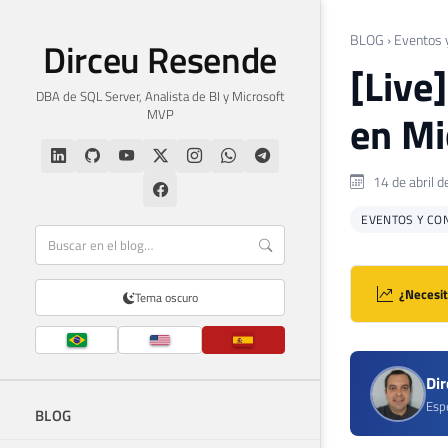
BLOG
›
Eventos 
Dirceu Resende
[Live
DBA de SQL Server, Analista de BI y Microsoft
MVP
en Mi
14 de abril 
EVENTOS Y CO
¿Necesit
Tema oscuro
Di
Espe
BLOG