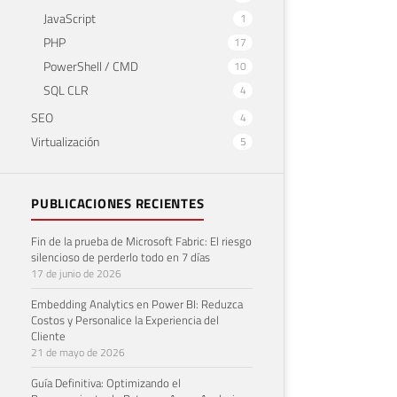
JavaScript
1
PHP
17
PowerShell / CMD
10
SQL CLR
4
SEO
4
Virtualización
5
PUBLICACIONES RECIENTES
Fin de la prueba de Microsoft Fabric: El riesgo
silencioso de perderlo todo en 7 días
17 de junio de 2026
Embedding Analytics en Power BI: Reduzca
Costos y Personalice la Experiencia del
Cliente
21 de mayo de 2026
Guía Definitiva: Optimizando el