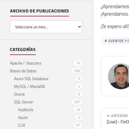
¿Aprendamos 
ARCHIVO DE PUBLICACIONES
¡Aprendamos 
¡Te espero allí
EVENTOS Y 
CATEGORÍAS
Apache / .htaccess
10
Bases de Datos
356
Azure SQL Database
9
MySQL / MariaDB
4
Oracle
8
SQL Server
337
Auditoría
16
← ANTERIOR
Azure
2
[Live] - Fin
CLR
57