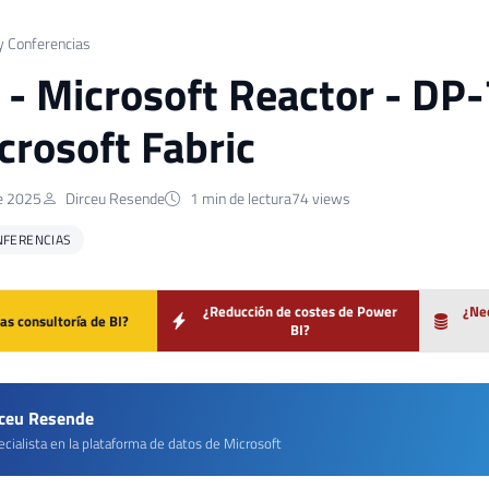
y Conferencias
] - Microsoft Reactor - D
crosoft Fabric
de 2025
Dirceu Resende
1 min de lectura
74 views
NFERENCIAS
¿Reducción de costes de Power
¿Nec
as consultoría de BI?
BI?
rceu Resende
cialista en la plataforma de datos de Microsoft