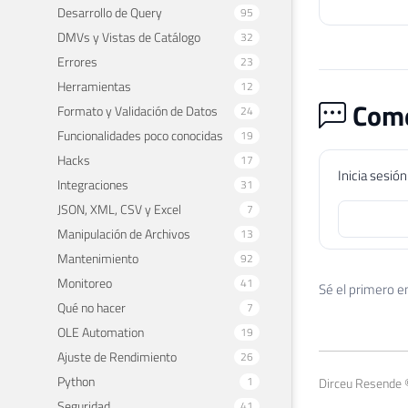
Desarrollo de Query
95
DMVs y Vistas de Catálogo
32
Errores
23
Herramientas
12
Come
Formato y Validación de Datos
24
Funcionalidades poco conocidas
19
Hacks
17
Inicia sesió
Integraciones
31
JSON, XML, CSV y Excel
7
Manipulación de Archivos
13
Mantenimiento
92
Monitoreo
41
Sé el primero e
Qué no hacer
7
OLE Automation
19
Ajuste de Rendimiento
26
Python
1
Dirceu Resende 
Seguridad
41