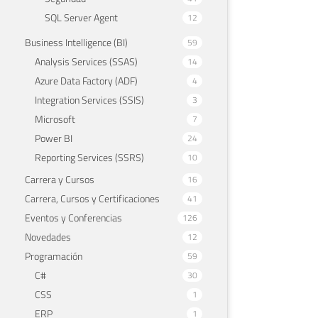
SQL Server Agent
12
Business Intelligence (BI)
59
Analysis Services (SSAS)
14
Azure Data Factory (ADF)
4
Integration Services (SSIS)
3
Microsoft
7
Power BI
24
Reporting Services (SSRS)
10
Carrera y Cursos
16
Carrera, Cursos y Certificaciones
41
Eventos y Conferencias
126
Novedades
12
Programación
59
C#
30
CSS
1
ERP
1