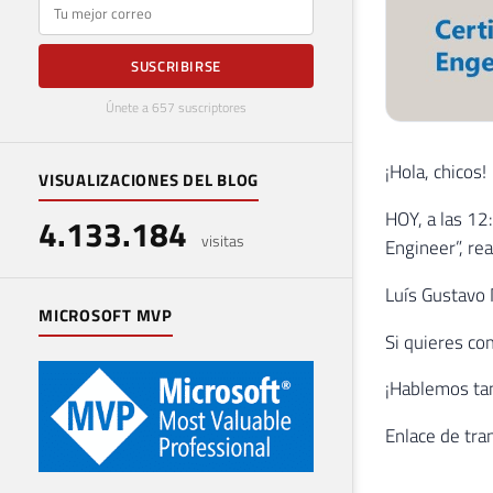
E-mail
SUSCRIBIRSE
Únete a 657 suscriptores
¡Hola, chicos!
VISUALIZACIONES DEL BLOG
HOY, a las 12
4.133.184
visitas
Engineer”, re
Luís Gustavo 
MICROSOFT MVP
Si quieres co
¡Hablemos tam
Enlace de tra