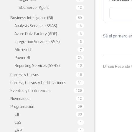
SQL Server Agent
12
Business Intelligence (BI)
59
Analysis Services (SSAS)
14
Azure Data Factory (ADF)
4
Sé el primero e
Integration Services (SSIS)
3
Microsoft
7
Power BI
24
Reporting Services (SSRS)
10
Dirceu Resende 
Carrera y Cursos
16
Carrera, Cursos y Certificaciones
41
Eventos y Conferencias
126
Novedades
12
Programación
59
C#
30
CSS
1
ERP
1