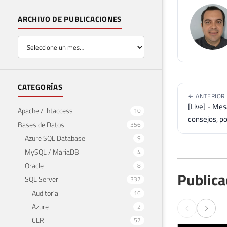
ARCHIVO DE PUBLICACIONES
CATEGORÍAS
← ANTERIOR
[Live] - Mes
Apache / .htaccess
10
consejos, po
Bases de Datos
356
Azure SQL Database
9
MySQL / MariaDB
4
Oracle
8
Publica
SQL Server
337
Auditoría
16
Azure
2
CLR
57