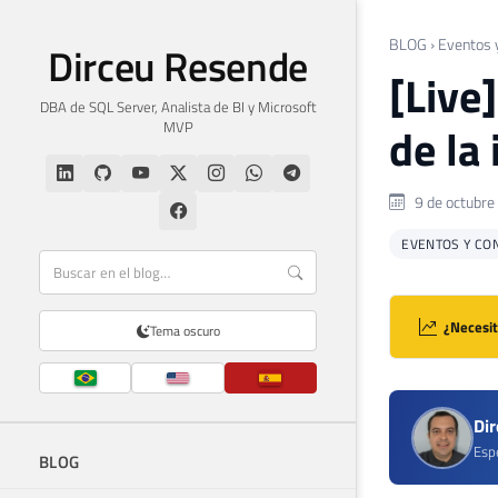
BLOG
›
Eventos 
Dirceu Resende
[Live
DBA de SQL Server, Analista de BI y Microsoft
MVP
de la 
9 de octubre
EVENTOS Y CO
¿Necesit
Tema oscuro
Di
Espe
BLOG