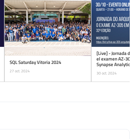
[Live] - Jornada del A
el examen AZ-305 en 
SQL Saturday Vitoria 2024
Synapse Analytics
27 oct. 2024
30 oct. 2024