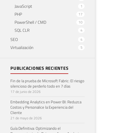
JavaScript
1
PHP
17
PowerShell / CMD
10
SQL CLR
4
SEO
4
Virtualización
5
PUBLICACIONES RECIENTES
Fin de la prueba de Microsoft Fabric: El riesgo
silencioso de perderlo todo en 7 días
17 de junio de 2026
Embedding Analytics en Power BI: Reduzca
Costos y Personalice la Experiencia del
Cliente
21 de mayo de 2026
Guía Definitiva: Optimizando el