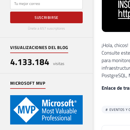
E-mail
SUSCRIBIRSE
Únete a 657 suscriptores
¡Hola, chicos!
VISUALIZACIONES DEL BLOG
Consulte este
4.133.184
para monitore
visitas
infraestructu
PostgreSQL, 
MICROSOFT MVP
Enlace de tr
EVENTOS Y 