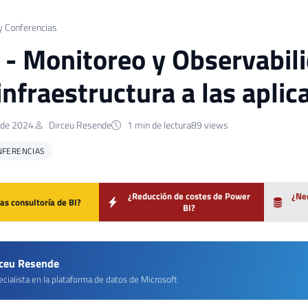
y Conferencias
] - Monitoreo y Observabil
infraestructura a las aplic
 de 2024
Dirceu Resende
1 min de lectura
89 views
NFERENCIAS
¿Reducción de costes de Power
¿Nec
as consultoría de BI?
BI?
rceu Resende
cialista en la plataforma de datos de Microsoft