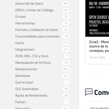
Desarrollo de Query
95
DMVs y Vistas de Catálogo
32
Errores
23
Herramientas
12
Formato y Validación de Datos
24
Funcionalidades poco conocidas
19
[Live] - Me
Hacks
17
source de la 
Integraciones
31
consejos, po
JSON, XML, CSV y Excel
7
03 oct. 2024
Manipulación de Archivos
13
Mantenimiento
92
Monitoreo
41
Qué no hacer
7
OLE Automation
19
Come
Ajuste de Rendimiento
26
Python
1
Inicia sesió
Seguridad
41