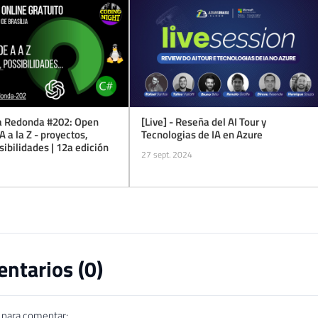
sa Redonda #202: Open
[Live] - Reseña del AI Tour y
A a la Z - proyectos,
Tecnologias de IA en Azure
sibilidades | 12a edición
27 sept. 2024
ntarios (
0
)
n para comentar: