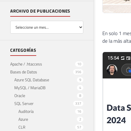
ARCHIVO DE PUBLICACIONES
En solo 1 mes
de la más alt
CATEGORÍAS
Apache / .htaccess
10
Bases de Datos
356
Azure SQL Database
9
MySQL / MariaDB
4
Oracle
8
SQL Server
337
Auditoría
16
Azure
2
CLR
57