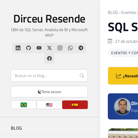
BLOG
›
Eventos 
Dirceu Resende
SQL S
DBA de SQL Server, Analista de BI y Microsoft
MVP
27 de octubr
EVENTOS Y CO
¿Necesit
Tema oscuro
Di
Espe
BLOG