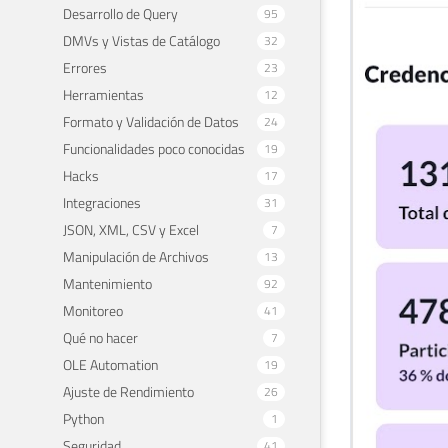
Desarrollo de Query
95
DMVs y Vistas de Catálogo
32
Errores
23
Herramientas
12
Formato y Validación de Datos
24
Funcionalidades poco conocidas
19
Hacks
17
Integraciones
31
JSON, XML, CSV y Excel
7
Manipulación de Archivos
13
Mantenimiento
92
Monitoreo
41
Qué no hacer
7
OLE Automation
19
Ajuste de Rendimiento
26
Python
1
Seguridad
41