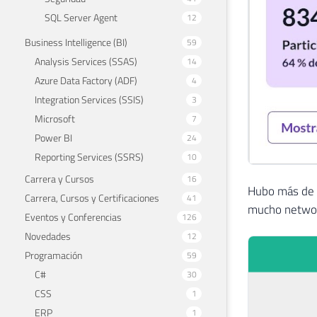
SQL Server Agent
12
Business Intelligence (BI)
59
Analysis Services (SSAS)
14
Azure Data Factory (ADF)
4
Integration Services (SSIS)
3
Microsoft
7
Power BI
24
Reporting Services (SSRS)
10
Carrera y Cursos
16
Hubo más de 3
Carrera, Cursos y Certificaciones
41
mucho network
Eventos y Conferencias
126
Novedades
12
Programación
59
C#
30
CSS
1
ERP
1