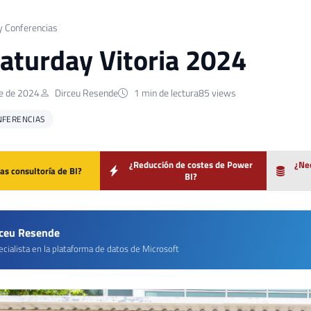
y Conferencias
aturday Vitoria 2024
e de 2024
Dirceu Resende
1 min de lectura
85 views
NFERENCIAS
¿Reducción de costes de Power
¿Nec
as consultoría de BI?
BI?
rceu Resende
cialista en la plataforma de datos de Microsoft