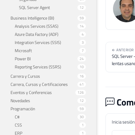
SQL Server Agent
12
Business Intelligence (BI)
59
Analysis Services (SSAS)
14
Azure Data Factory (ADF)
4
Integration Services (SSIS)
3
← ANTERIOR
Microsoft
7
SQL Server -
Power BI
24
lentas usan
Reporting Services (SSRS)
10
Carrera y Cursos
16
Carrera, Cursos y Certificaciones
41
Eventos y Conferencias
126
Come
Novedades
12
Programación
59
C#
30
Inicia sesió
CSS
1
ERP
1