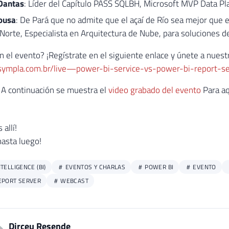
Dantas
: Líder del Capítulo PASS SQLBH, Microsoft MVP Data Pl
ousa
: De Pará que no admite que el açaí de Río sea mejor que e
orte, Especialista en Arquitectura de Nube, para soluciones de
n el evento? ¡Regístrate en el siguiente enlace y únete a nuestr
sympla.com.br/live—power-bi-service-vs-power-bi-report-
:
A continuación se muestra el
video grabado del evento
Para aq
allí!
hasta luego!
TELLIGENCE (BI)
EVENTOS Y CHARLAS
POWER BI
EVENTO
EPORT SERVER
WEBCAST
Dirceu Resende