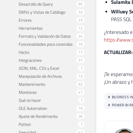
Sulamita 
Desarrollo de Query
95
Willuey S
DMVs y Vistas de Catálogo
32
PASS SQL N
Errores
23
Herramientas
12
¿Interesado e
Formato y Validación de Datos
24
https://www.
Funcionalidades poco conocidas
19
ACTUALIZAR
Hacks
17
Integraciones
31
JSON, XML, CSV y Excel
7
¡Te esperamos 
Manipulación de Archivos
13
¡Un abrazo y 
Mantenimiento
92
Monitoreo
41
BUSINESS IN
Qué no hacer
7
POWER BI R
OLE Automation
19
Ajuste de Rendimiento
26
Python
1
Seguridad
41