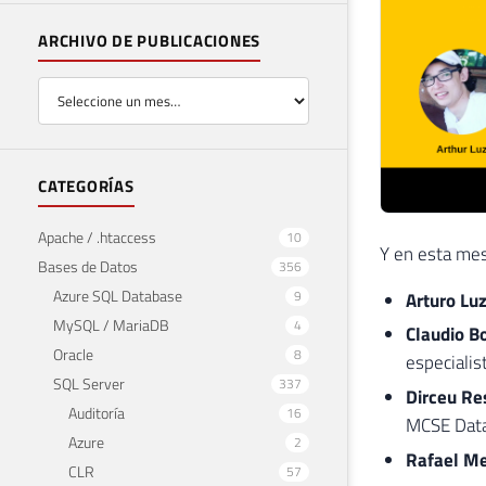
ARCHIVO DE PUBLICACIONES
CATEGORÍAS
Apache / .htaccess
10
Y en esta mes
Bases de Datos
356
Azure SQL Database
9
Arturo Lu
MySQL / MariaDB
4
Claudio B
Oracle
8
especialis
SQL Server
337
Dirceu Re
Auditoría
16
MCSE Data
Azure
2
Rafael M
CLR
57