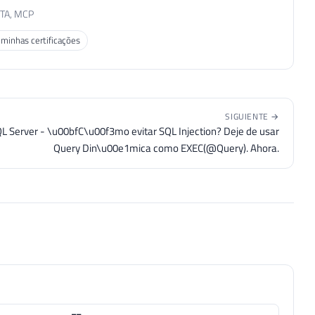
MTA, MCP
 minhas certificações
SIGUIENTE →
L Server - \u00bfC\u00f3mo evitar SQL Injection? Deje de usar
Query Din\u00e1mica como EXEC(@Query). Ahora.