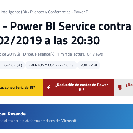
Intelligence (BI)
›
Eventos y Conferencias
›
Power BI
] - Power BI Service contr
02/2019 a las 20:30
o de 2019
Dirceu Resende
1 min de lectura
104 views
LIGENCE (BI)
EVENTOS Y CONFERENCIAS
POWER BI
¿Reducción de costes de Power
¿Nec
as consultoría de BI?
BI?
rceu Resende
cialista en la plataforma de datos de Microsoft