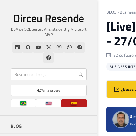
BLOG
›
Business 
Dirceu Resende
[Live
DBA de SQL Server, Analista de BI y Microsoft
MVP
- 27/
22 de febrer
BUSINESS INTEL
¿Necesit
Tema oscuro
Di
Espe
BLOG