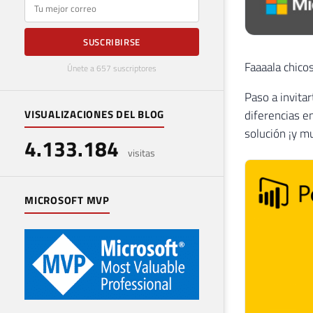
E-mail
SUSCRIBIRSE
Faaaala chico
Únete a 657 suscriptores
Paso a invita
diferencias e
VISUALIZACIONES DEL BLOG
solución ¡y m
4.133.184
visitas
MICROSOFT MVP