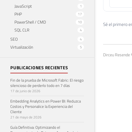
JavaScript
1
PHP
17
PowerShell / CMD
10
Sé el primero e
SQL CLR
4
SEO
4
Virtualización
5
Dirceu Resende 
PUBLICACIONES RECIENTES
Fin de la prueba de Microsoft Fabric: El riesgo
silencioso de perderlo todo en 7 días
17 de junio de 2026
Embedding Analytics en Power BI: Reduzca
Costos y Personalice la Experiencia del
Cliente
21 de mayo de 2026
Guía Definitiva: Optimizando el