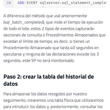
20
ADD
 EVENT sqlserver
.
sql_statement_complet
21
ACTION
(
22
        sqlserver
.
session_id
,
A diferencia del método que usé anteriormente
23
        sqlserver
.
client_app_name
,
(sql_batch_completed), que mide el tiempo de ejecución
24
        sqlserver
.
client_hostname
,
de todo el lote, estos 2 tipos de eventos capturarán
25
        sqlserver
.
username
,
secciones de consulta o Procedimientos Almacenados que
26
        sqlserver
.
database_id
,
excedan el límite de tiempo, es decir, si tienes un
27
        sqlserver
.
session_nt_username
,
Procedimiento Almacenado que tarda 40 segundos en
28
        sqlserver
.
sql_text

ejecutarse y ninguna de las declaraciones excede los 3
29
)
segundos, este SP no será monitoreado.
30
WHERE
31
        duration 
>
(
3000000
)
-- 3 segundo
32
)
Paso 2: crear la tabla del historial de
33
ADD
 TARGET package0
.
asynchronous_file_tar
datos
34
SET
 filename
=
N
'C:\Traces\Query Lenta 
35
    max_file_size
=
(
100
)
,
Para almacenar los datos recogidos por nuestro
36
    max_rollover_files
=
(
1
)
seguimiento, crearemos una tabla física que utilizaremos
37
)
para introducir los datos y, posteriormente, consultar los
38
WITH
(
STARTUP_STATE
=
ON
)