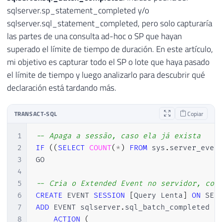
sqlserver.sp_statement_completed y/o
sqlserver.sql_statement_completed, pero solo capturaría
las partes de una consulta ad-hoc o SP que hayan
superado el límite de tiempo de duración. En este artículo,
mi objetivo es capturar todo el SP o lote que haya pasado
el límite de tiempo y luego analizarlo para descubrir qué
declaración está tardando más.
TRANSACT-SQL
Copiar
1
-- Apaga a sessão, caso ela já exista
2
IF
(
(
SELECT
COUNT
(
*
)
FROM
 sys
.
server_even
3
GO

4
5
-- Cria o Extended Event no servidor, con
6
CREATE
 EVENT 
SESSION
[
Query Lenta
]
ON
7
ADD
 EVENT sqlserver
.
sql_batch_completed 
(
8
ACTION
(