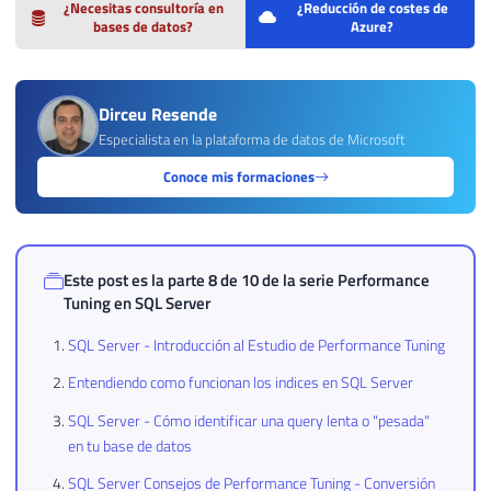
¿Necesitas consultoría en
¿Reducción de costes de
bases de datos?
Azure?
Dirceu Resende
Especialista en la plataforma de datos de Microsoft
Conoce mis formaciones
Este post es la parte 8 de 10 de la serie
Performance
Tuning en SQL Server
SQL Server - Introducción al Estudio de Performance Tuning
Entendiendo como funcionan los indices en SQL Server
SQL Server - Cómo identificar una query lenta o "pesada"
en tu base de datos
SQL Server Consejos de Performance Tuning - Conversión