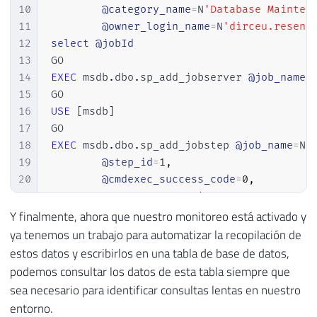
53
        xed
.
event_data
.
value
(
'(action[@na
10
@category_name
=
N
'Database Mainten
54
DB_NAME
(
xed
.
event_data
.
value
(
'(ac
11
@owner_login_name
=
N
'dirceu.resend
55
        xed
.
event_data
.
value
(
'(data[@name
12
select
@jobId
56
OBJECT_NAME
(
xed
.
event_data
.
value
(
13
57
        xed
.
event_data
.
value
(
'(action[@na
14
EXEC
 msdb
.
dbo
.
sp_add_jobserver 
@job_name
=
58
        xed
.
event_data
.
value
(
'(action[@na
15
59
        xed
.
event_data
.
value
(
'(action[@na
16
USE
[
msdb
]
60
        xed
.
event_data
.
value
(
'(action[@na
17
61
        CAST
(
xed
.
event_data
.
value
(
'(//dat
18
EXEC
 msdb
.
dbo
.
sp_add_jobstep 
@job_name
=
N
'
62
        CAST
(
xed
.
event_data
.
value
(
'(//dat
19
@step_id
=
1
,
63
        xed
.
event_data
.
value
(
'(//data[@na
20
@cmdexec_success_code
=
0
,
64
        xed
.
event_data
.
value
(
'(//data[@na
21
@on_success_action
=
1
,
65
        xed
.
event_data
.
value
(
'(//action[@
22
@on_fail_action
=
2
,
Y finalmente, ahora que nuestro monitoreo está activado y
66
FROM
23
@retry_attempts
=
0
,
ya tenemos un trabajo para automatizar la recopilación de
67
#Eventos A
24
@retry_interval
=
0
,
estos datos y escribirlos en una tabla de base de datos,
68
CROSS
APPLY
 A
.
event_data
.
nodes
(
'/
25
@os_run_priority
=
0
,
@subsystem
=
N
'
podemos consultar los datos de esta tabla siempre que
69
26
@command
=
N
'EXEC dbo.stpCarga_Quer
sea necesario para identificar consultas lentas en nuestro
70
27
@database_name
=
N
'dirceuresende'
,
entorno.
71
END
28
@flags
=
8