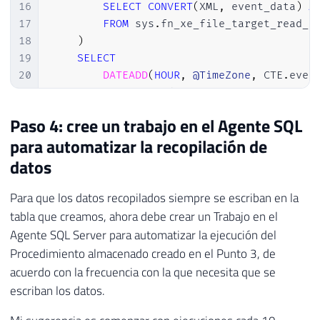
42
        xed
.
event_data
.
value
(
'(action[@na
16
SELECT
CONVERT
(
XML
,
 event_data
)
A
43
        CAST
(
xed
.
event_data
.
value
(
'(//dat
17
FROM
 sys
.
fn_xe_file_target_read_f
44
        CAST
(
xed
.
event_data
.
value
(
'(//dat
18
)
45
        xed
.
event_data
.
value
(
'(//data[@na
19
SELECT
46
        xed
.
event_data
.
value
(
'(//data[@na
20
DATEADD
(
HOUR
,
@TimeZone
,
 CTE
.
even
47
        xed
.
event_data
.
value
(
'(//data[@na
21
        CTE
.
event_data

48
        xed
.
event_data
.
value
(
'(//data[@na
22
INTO
Paso 4: cree un trabajo en el Agente SQL
49
        TRY_CAST
(
xed
.
event_data
.
value
(
'(/
23
#Eventos
50
        TRY_CAST
(
xed
.
event_data
.
value
(
'(/
para automatizar la recopilación de
24
FROM
51
        xed
.
event_data
.
value
(
'(//data[@na
25
        CTE

datos
52
FROM
26
WHERE
53
#Eventos A
Para que los datos recopilados siempre se escriban en la
27
DATEADD
(
HOUR
,
@TimeZone
,
 CTE
.
even
54
CROSS
APPLY
 A
.
event_data
.
nodes
(
'/
28
tabla que creamos, ahora debe crear un Trabajo en el
55
29
Agente SQL Server para automatizar la ejecución del
56
30
INSERT
INTO
 dbo
.
Historico_Query_Lenta

Procedimiento almacenado creado en el Punto 3, de
57
END
31
(
acuerdo con la frecuencia con la que necesita que se
32
        Dt_Evento
,
escriban los datos.
33
        Tp_Evento
,
34
        session_id
,