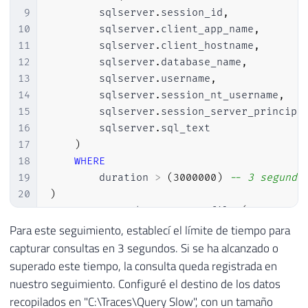
9
        sqlserver
.
session_id
,
10
        sqlserver
.
client_app_name
,
11
        sqlserver
.
client_hostname
,
12
        sqlserver
.
database_name
,
13
        sqlserver
.
username
,
14
        sqlserver
.
session_nt_username
,
15
        sqlserver
.
session_server_principa
16
        sqlserver
.
sql_text

17
)
18
WHERE
19
        duration 
>
(
3000000
)
-- 3 segundo
20
)
21
ADD
 TARGET package0
.
event_file 
(
22
SET
 filename
=
N
'C:\Traces\Query Lenta'
Para este seguimiento, establecí el límite de tiempo para
23
    max_file_size
=
(
10
)
,
capturar consultas en 3 segundos. Si se ha alcanzado o
24
    max_rollover_files
=
(
10
)
superado este tiempo, la consulta queda registrada en
25
)
nuestro seguimiento. Configuré el destino de los datos
26
WITH
(
STARTUP_STATE
=
ON
)
recopilados en "C:\Traces\Query Slow", con un tamaño