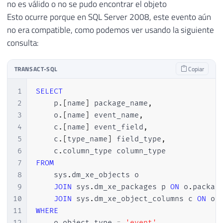
no es válido o no se pudo encontrar el objeto
Esto ocurre porque en SQL Server 2008, este evento aún
no era compatible, como podemos ver usando la siguiente
consulta:
TRANSACT-SQL
Copiar
1
SELECT
2
    p
.
[
name
]
 package_name
,
3
    o
.
[
name
]
 event_name
,
4
    c
.
[
name
]
 event_field
,
5
    c
.
[
type_name
]
 field_type
,
6
    c
.
7
FROM
8
    sys
.
dm_xe_objects o

9
JOIN
 sys
.
dm_xe_packages p 
ON
 o
.
packag
10
JOIN
 sys
.
dm_xe_object_columns c 
ON
 o
.
11
WHERE
12
    o
.
object_type 
=
'event'