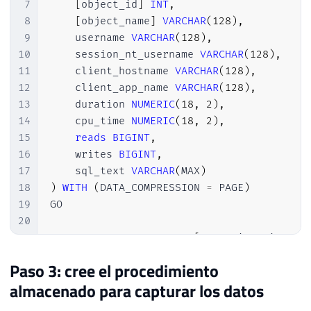
7
[
object_id
]
INT
,
8
[
object_name
]
VARCHAR
(
128
)
,
9
    username 
VARCHAR
(
128
)
,
10
    session_nt_username 
VARCHAR
(
128
)
,
11
    client_hostname 
VARCHAR
(
128
)
,
12
    client_app_name 
VARCHAR
(
128
)
,
13
    duration 
NUMERIC
(
18
,
2
)
,
14
    cpu_time 
NUMERIC
(
18
,
2
)
,
15
reads
BIGINT
,
16
    writes 
BIGINT
,
17
    sql_text 
VARCHAR
(
MAX
)
18
)
WITH
(
DATA_COMPRESSION 
=
 PAGE
)
19
GO

20
21
CREATE
CLUSTERED
INDEX
[
SK01_Historico_Qu
22
GO
Paso 3: cree el procedimiento
almacenado para capturar los datos