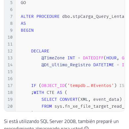
5
GO

6
7
ALTER
PROCEDURE
 dbo
.
8
AS
9
BEGIN
10
11
12
DECLARE
13
@TimeZone
INT
=
DATEDIFF
(
HOUR
,
GE
14
@Dt_Ultimo_Registro
DATETIME
=
IS
15
16
17
IF
(
OBJECT_ID
(
'tempdb..#Eventos'
)
IS
18
;
WITH
 CTE 
AS
(
19
SELECT
CONVERT
(
XML
,
 event_data
)
A
20
FROM
 sys
.
fn_xe_file_target_read_f
21
)
22
SELECT
Si está utilizando SQL Server 2008, también preparé un
23
DATEADD
(
HOUR
,
@TimeZone
,
 CTE
.
even
procedimiento almacenado para usted 🙂