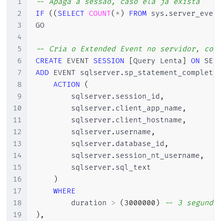
1
-- Apaga a sessão, caso ela já exista
2
IF
(
(
SELECT
COUNT
(
*
)
FROM
 sys
.
server_even
3
GO

4
5
-- Cria o Extended Event no servidor, con
6
CREATE
 EVENT 
SESSION
[
Query Lenta
]
ON
7
ADD
 EVENT sqlserver
.
sp_statement_complete
8
ACTION
(
9
        sqlserver
.
session_id
,
10
        sqlserver
.
client_app_name
,
11
        sqlserver
.
client_hostname
,
12
        sqlserver
.
username
,
13
        sqlserver
.
database_id
,
14
        sqlserver
.
session_nt_username
,
15
        sqlserver
.
sql_text

16
)
17
WHERE
18
        duration 
>
(
3000000
)
-- 3 segundo
19
)
,