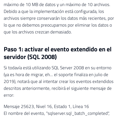
27
GO

máximo de 10 MB de datos y un máximo de 10 archivos.
28
Debido a que la implementación está configurada, los
29
-- Ativa o Extended Event
archivos siempre conservarán los datos más recientes, por
30
ALTER
 EVENT 
SESSION
[
Query Lenta
]
ON
 SERV
lo que no debemos preocuparnos por eliminar los datos o
31
GO
que los archivos crezcan demasiado.
Paso 1: activar el evento extendido en el
servidor (SQL 2008)
Si todavía está utilizando SQL Server 2008 en su entorno
(ya es hora de migrar, eh... el soporte finaliza en julio de
2019), notará que al intentar crear los eventos extendidos
descritos anteriormente, recibirá el siguiente mensaje de
error:
Mensaje 25623, Nivel 16, Estado 1, Línea 16
El nombre del evento, "sqlserver.sql_batch_completed",