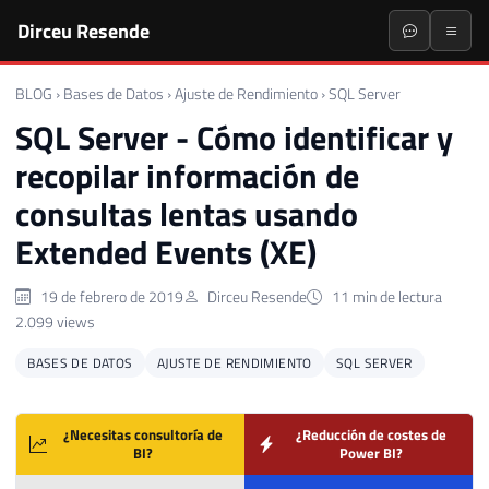
Dirceu Resende
BLOG
›
Bases de Datos
›
Ajuste de Rendimiento
›
SQL Server
SQL Server - Cómo identificar y
recopilar información de
consultas lentas usando
Extended Events (XE)
19 de febrero de 2019
Dirceu Resende
11 min de lectura
2.099 views
BASES DE DATOS
AJUSTE DE RENDIMIENTO
SQL SERVER
¿Necesitas consultoría de
¿Reducción de costes de
BI?
Power BI?