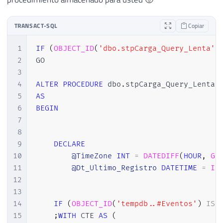
24
        CTE
.
event_data

25
INTO
TRANSACT-SQL
Copiar
26
#Eventos
27
FROM
1
IF
(
OBJECT_ID
(
'dbo.stpCarga_Query_Lenta'
)
28
        CTE

2
GO

29
WHERE
3
30
DATEADD
(
HOUR
,
@TimeZone
,
 CTE
.
even
4
ALTER
PROCEDURE
 dbo
.
31
5
AS
32
6
BEGIN
33
INSERT
INTO
 dbo
.
Historico_Query_Lenta

7
34
SELECT
8
35
        A
.
Dt_Evento
,
9
DECLARE
36
        xed
.
event_data
.
value
(
'(action[@na
10
@TimeZone
INT
=
DATEDIFF
(
HOUR
,
GE
37
        xed
.
event_data
.
value
(
'(action[@na
11
@Dt_Ultimo_Registro
DATETIME
=
IS
38
        xed
.
event_data
.
value
(
'(action[@na
12
39
        xed
.
event_data
.
value
(
'(action[@na
13
40
        xed
.
event_data
.
value
(
'(action[@na
14
IF
(
OBJECT_ID
(
'tempdb..#Eventos'
)
IS
41
        xed
.
event_data
.
value
(
'(action[@na
15
;
WITH
 CTE 
AS
(