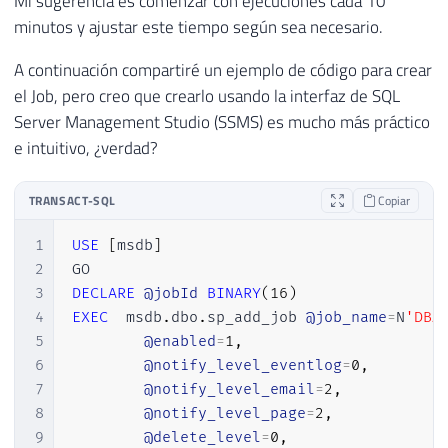
Mi sugerencia es comenzar con ejecuciones cada 10
35
        database_id
,
minutos y ajustar este tiempo según sea necesario.
36
[
database_name
]
,
37
[
object_id
]
,
A continuación compartiré un ejemplo de código para crear
38
[
object_name
]
,
el Job, pero creo que crearlo usando la interfaz de SQL
39
        username
,
Server Management Studio (SSMS) es mucho más práctico
40
        session_nt_username
,
e intuitivo, ¿verdad?
41
        client_hostname
,
42
        client_app_name
,
TRANSACT-SQL
Copiar
43
        duration
,
44
        cpu_time
,
1
USE
[
msdb
]
45
reads
,
2
46
        writes
,
3
DECLARE
@jobId
BINARY
(
16
)
47
        sql_text

4
EXEC
  msdb
.
dbo
.
sp_add_job 
@job_name
=
N
'DBA
48
)
5
@enabled
=
1
,
49
SELECT
6
@notify_level_eventlog
=
0
,
50
        A
.
Dt_Evento
,
7
@notify_level_email
=
2
,
51
        xed
.
event_data
.
value
(
'@name[1]'
,
8
@notify_level_page
=
2
,
52
        xed
.
event_data
.
value
(
'(action[@na
9
@delete_level
=
0
,