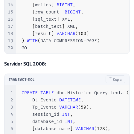
14
[
writes
]
BIGINT
,
15
[
row_count
]
BIGINT
,
16
[
sql_text
]
 XML
,
17
[
batch_text
]
 XML
,
18
[
result
]
VARCHAR
(
100
)
19
)
WITH
(
DATA_COMPRESSION
=
PAGE
)
20
GO

21
22
CREATE
CLUSTERED
INDEX
 SK01_Historico_Que
Servidor SQL 2008:
23
GO
TRANSACT-SQL
Copiar
1
CREATE
TABLE
 dbo
.
Historico_Query_Lenta 
(
2
    Dt_Evento 
DATETIME
,
3
    Tp_Evento 
VARCHAR
(
50
)
,
4
    session_id 
INT
,
5
    database_id 
INT
,
6
[
database_name
]
VARCHAR
(
128
)
,