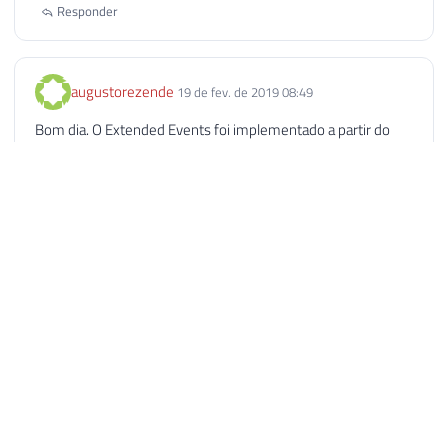
Responder
augustorezende
19 de fev. de 2019 08:49
Bom dia. O Extended Events foi implementado a partir do
SQL Server 2012.
Responder
Paulo Daniel Nobre
19 de fev. de 2019 17:05
Excelente postagem, Dirceu! Havia implementado em meus
ambientes utilizando o sql_statement_completed e o
sp_statement_completed porém vou passar a utilizar o
batch_completed com sua dica. Além disso, me ajudou
muito visualizar os dados através do Power B, como por
exemplo, focar naquelas que são mais executadas durante o
horário de trabalho. Só uma dúvida: você chegou a testar