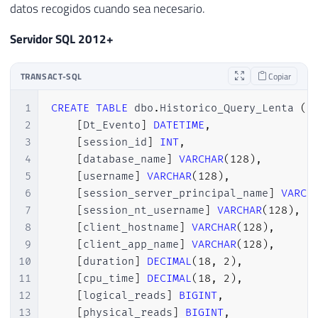
datos recogidos cuando sea necesario.
39
GO

40
Servidor SQL 2012+
41
-- Ativa o Extended Event
42
ALTER
 EVENT 
SESSION
[
Query Lenta
]
ON
 SERV
TRANSACT-SQL
Copiar
43
GO
1
CREATE
TABLE
 dbo
.
Historico_Query_Lenta 
(
2
[
Dt_Evento
]
DATETIME
,
3
[
session_id
]
INT
,
4
[
database_name
]
VARCHAR
(
128
)
,
5
[
username
]
VARCHAR
(
128
)
,
6
[
session_server_principal_name
]
VARCH
7
[
session_nt_username
]
VARCHAR
(
128
)
,
8
[
client_hostname
]
VARCHAR
(
128
)
,
9
[
client_app_name
]
VARCHAR
(
128
)
,
10
[
duration
]
DECIMAL
(
18
,
2
)
,
11
[
cpu_time
]
DECIMAL
(
18
,
2
)
,
12
[
logical_reads
]
BIGINT
,
13
[
physical_reads
]
BIGINT
,