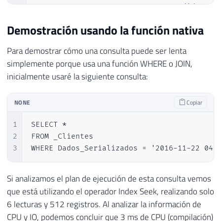
21
CREATE
NONCLUSTERED
INDEX
 SK02_Pedidos 
ON
22
GO
Demostración usando la función nativa
Para demostrar cómo una consulta puede ser lenta
simplemente porque usa una función WHERE o JOIN,
inicialmente usaré la siguiente consulta:
NONE
Copiar
1
SELECT *

2
FROM _Clientes

3
WHERE Dados_Serializados = '2016-11-22 04:
Si analizamos el plan de ejecución de esta consulta vemos
que está utilizando el operador Index Seek, realizando solo
6 lecturas y 512 registros. Al analizar la información de
CPU y IO, podemos concluir que 3 ms de CPU (compilación)