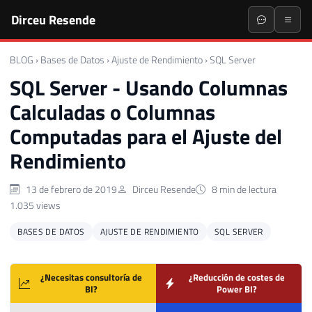
Dirceu Resende
BLOG
›
Bases de Datos
›
Ajuste de Rendimiento
›
SQL Server
SQL Server - Usando Columnas
Calculadas o Columnas
Computadas para el Ajuste del
Rendimiento
13 de febrero de 2019
Dirceu Resende
8 min de lectura
1.035 views
BASES DE DATOS
AJUSTE DE RENDIMIENTO
SQL SERVER
¿Necesitas consultoría de
¿Reducción de costes de
BI?
Power BI?