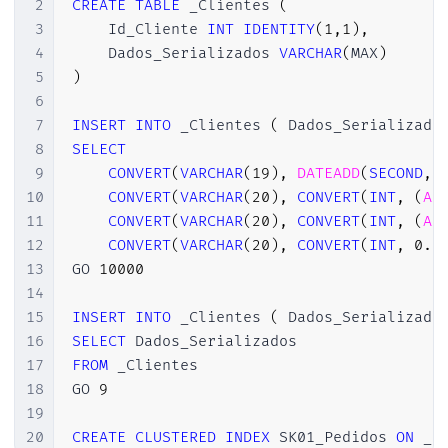
2
CREATE
TABLE
 _Clientes 
(
3
    Id_Cliente 
INT
IDENTITY
(
1
,
1
)
,
4
    Dados_Serializados 
VARCHAR
(
MAX
)
5
)
6
7
INSERT
INTO
 _Clientes 
(
 Dados_Serializado
8
SELECT
9
CONVERT
(
VARCHAR
(
19
)
,
DATEADD
(
SECOND
,
10
CONVERT
(
VARCHAR
(
20
)
,
CONVERT
(
INT
,
(
AB
11
CONVERT
(
VARCHAR
(
20
)
,
CONVERT
(
INT
,
(
AB
12
CONVERT
(
VARCHAR
(
20
)
,
CONVERT
(
INT
,
0.4
13
GO 
10000
14
15
INSERT
INTO
 _Clientes 
(
 Dados_Serializado
16
SELECT
17
FROM
 _Clientes

18
GO 
9
19
20
CREATE
CLUSTERED
INDEX
 SK01_Pedidos 
ON
 _C