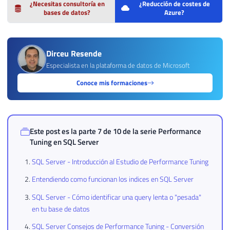
¿Necesitas consultoría en
¿Reducción de costes de
bases de datos?
Azure?
Dirceu Resende
Especialista en la plataforma de datos de Microsoft
Conoce mis formaciones
Este post es la parte 7 de 10 de la serie
Performance
Tuning en SQL Server
SQL Server - Introducción al Estudio de Performance Tuning
Entendiendo como funcionan los indices en SQL Server
SQL Server - Cómo identificar una query lenta o "pesada"
en tu base de datos
SQL Server Consejos de Performance Tuning - Conversión