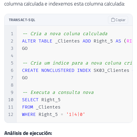
columna calculada e indexemos esta columna calculada:
TRANSACT-SQL
Copiar
1
-- Cria a nova coluna calculada
2
ALTER
TABLE
 _Clientes 
ADD
 Right_5 
AS
(
RIG
3
GO

4
5
-- Cria um índice para a nova coluna cria
6
CREATE
NONCLUSTERED
INDEX
 SK03_Clientes 
O
7
GO

8
9
-- Executa a consulta nova
10
SELECT
11
FROM
12
WHERE
 Right_5 
=
'1|4|0'
Análisis de ejecución: