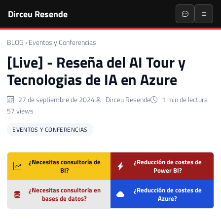
Dirceu Resende
BLOG
›
Eventos y Conferencias
[Live] - Reseña del AI Tour y
Tecnologias de IA en Azure
27 de septiembre de 2024
Dirceu Resende
1 min de lectura
57 views
EVENTOS Y CONFERENCIAS
¿Necesitas consultoría de
¿Reducción de costes de
BI?
Power BI?
¿Necesitas consultoría en
¿Reducción de costes de
bases de datos?
Azure?