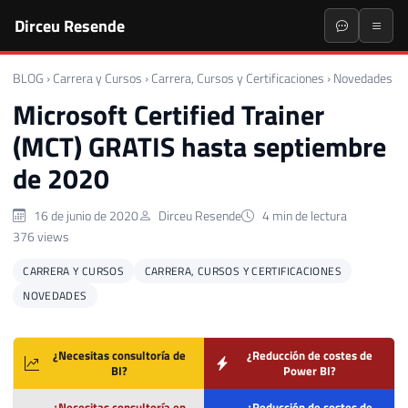
Dirceu Resende
BLOG
›
Carrera y Cursos
›
Carrera, Cursos y Certificaciones
›
Novedades
Microsoft Certified Trainer
(MCT) GRATIS hasta septiembre
de 2020
16 de junio de 2020
Dirceu Resende
4 min de lectura
376 views
CARRERA Y CURSOS
CARRERA, CURSOS Y CERTIFICACIONES
NOVEDADES
¿Necesitas consultoría de
¿Reducción de costes de
BI?
Power BI?
¿Necesitas consultoría en
¿Reducción de costes de