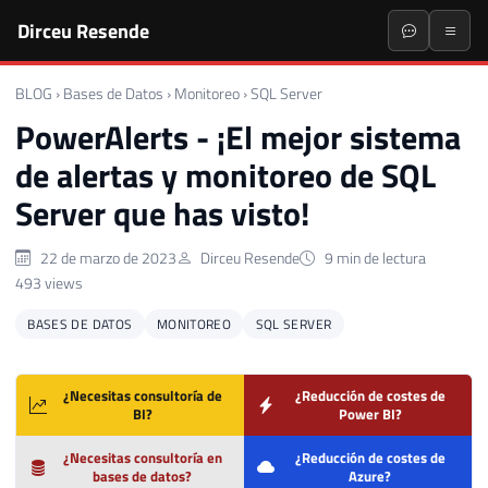
Dirceu Resende
BLOG
›
Bases de Datos
›
Monitoreo
›
SQL Server
PowerAlerts - ¡El mejor sistema
de alertas y monitoreo de SQL
Server que has visto!
22 de marzo de 2023
Dirceu Resende
9 min de lectura
493 views
BASES DE DATOS
MONITOREO
SQL SERVER
¿Necesitas consultoría de
¿Reducción de costes de
BI?
Power BI?
¿Necesitas consultoría en
¿Reducción de costes de
bases de datos?
Azure?