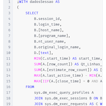
1
;
WITH
 dadosSessao 
AS
2
(
3
SELECT
4
        B
.
session_id
,
5
        B
.
login_time
,
6
        B
.
[
host_name
]
,
7
        B
.
[
program_name
]
,
8
        B
.
nt_user_name
,
9
        B
.
original_login_name
,
10
        D
.
[
text
]
,
11
MIN
(
C
.
start_time
)
AS
 start_time
,
12
SUM
(
A
.
[
row_count
]
)
AS
 Qt_Linhas_P
13
SUM
(
A
.
[
estimate_row_count
]
)
AS
[
Q
14
MAX
(
A
.
last_active_time
)
-
MIN
(
A
.
f
15
MAX
(
IIF
(
A
.
[
close_time
]
=
0
AND
 A
.
16
FROM
17
        sys
.
dm_exec_query_profiles A

18
JOIN
 sys
.
dm_exec_sessions B 
ON
 B
.
19
JOIN
 sys
.
dm_exec_requests 
AS
 C 
WI