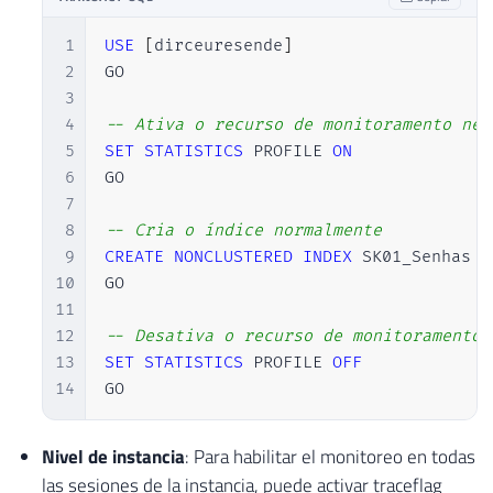
1
USE
[
dirceuresende
]
2
GO

3
4
-- Ativa o recurso de monitoramento nes
5
SET
STATISTICS
 PROFILE 
ON
6
GO

7
8
-- Cria o índice normalmente
9
CREATE
NONCLUSTERED
INDEX
 SK01_Senhas 
O
10
GO

11
12
-- Desativa o recurso de monitoramento 
13
SET
STATISTICS
 PROFILE 
OFF
14
GO
Nivel de instancia
: Para habilitar el monitoreo en todas
las sesiones de la instancia, puede activar traceflag