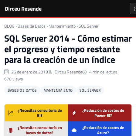
Dirceu Resende
BLOG
›
Bases de Datos
›
Mantenimiento
›
SQL Server
SQL Server 2014 - Cómo estimar
el progreso y tiempo restante
para la creación de un índice
26 de enero de 2019
Dirceu Resende
4 min de lectura
678 views
BASES DE DATOS
MANTENIMIENTO
SQL SERVER
¿Necesitas consultoría de
¿Reducción de costes de
BI?
Power BI?
¿Necesitas consultoría en
¿Reducción de costes de
bases de datos?
Azure?