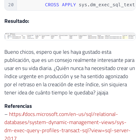
20
CROSS
APPLY
 sys
.
dm_exec_sql_text
(
21
WHERE
22
        C
.
command 
=
'CREATE INDEX'
Resultado:
23
GROUP
BY
24
        B
.
session_id
,
25
        B
.
login_time
,
26
        B
.
[
host_name
]
,
Bueno chicos, espero que les haya gustado esta
27
        B
.
[
program_name
]
,
publicación, que es un consejo realmente interesante para
28
        B
.
nt_user_name
,
usar en su vida diaria. ¿Quién nunca ha necesitado crear un
29
        B
.
original_login_name
,
índice urgente en producción y se ha sentido agonizado
30
        D
.
[
text
]
por el retraso en la creación de este índice, sin siquiera
31
)
,
tener idea de cuánto tiempo le quedaba? jajaja
32
contabilizacao 
AS
33
(
Referencias
34
SELECT
–
https://docs.microsoft.com/en-us/sql/relational-
35
*
,
databases/system-dynamic-management-views/sys-
36
(
[
Qt_Linhas_Total
]
-
 Qt_Linhas_
dm-exec-query-profiles-transact-sql?view=sql-server-
37
(
[
Qt_Tempo_Decorrido_MS
]
/
1000
2017
38
FROM