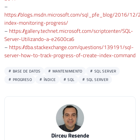
–
39
https://blogs.msdn.microsoft.com/sql_pfe_blog/2016/12/
40
)
index-monitoring-progress/
41
SELECT
–
https://gallery.technet.microsoft.com/scriptcenter/SQL-
42
    session_id
,
43
    start_time
,
Server-Utilizando-a-e2600ca6
44
[
text
]
,
–
https://dba.stackexchange.com/questions/139191/sql-
45
[
Ds_Operador_Atual
]
,
server-how-to-track-progress-of-create-index-command
46
[
Qt_Linhas_Total
]
,
47
    Qt_Linhas_Processadas
,
BASE DE DATOS
MANTENIMIENTO
SQL SERVER
48
[
Qt_Linhas_Restantes
]
,
PROGRESO
ÍNDICE
SQL
SQL SERVER
49
CONVERT
(
DECIMAL
(
5
,
2
)
,
(
(
 Qt_Linhas_P
50
[
Qt_Segundos_Decorridos
]
,
51
(
(
[
Qt_Segundos_Decorridos
]
/
 Qt_Linh
52
DATEADD
(
SECOND
,
(
(
[
Qt_Segundos_Decor
53
[
host_name
]
,
54
[
program_name
]
,
55
    nt_user_name
,
Dirceu Resende
56