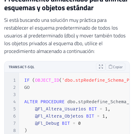
esquemas y objetos estándar
Si está buscando una solución muy práctica para
restablecer el esquema predeterminado de todos los
usuarios al predeterminado (dbo) y mover también todos
los objetos privados al esquema dbo, utilice el
procedimiento almacenado a continuación:
TRANSACT-SQL
Copiar
1
IF
(
OBJECT_ID
(
'dbo.stpRedefine_Schema_Pa
2
GO

3
4
ALTER
PROCEDURE
 dbo
.
stpRedefine_Schema_P
5
@Fl_Altera_Usuarios
BIT
=
1
,
6
@Fl_Altera_Objetos
BIT
=
1
,
7
@Fl_Debug
BIT
=
0
8
)