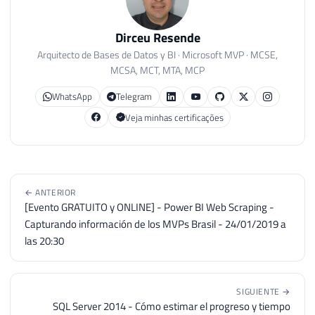
65
ORDER
BY
[
database
]
,
 username

66
Dirceu Resende
67
Arquitecto de Bases de Datos y BI · Microsoft MVP · MCSE,
68
IF
(
@Fl_Debug
=
1
)
MCSA, MCT, MTA, MCP
69
BEGIN
70
PRINT
'------------------- A
WhatsApp
Telegram
71
PRINT
''
Veja minhas certificações
72
PRINT
@Comando
73
END
74
ELSE
75
EXEC
(
@Comando
)
← ANTERIOR
76
[Evento GRATUITO y ONLINE] - Power BI Web Scraping -
77
Capturando información de los MVPs Brasil - 24/01/2019 a
78
END
las 20:30
79
80
81
SIGUIENTE →
82
IF
(
@Fl_Altera_Objetos
=
1
)
SQL Server 2014 - Cómo estimar el progreso y tiempo
83
BEGIN