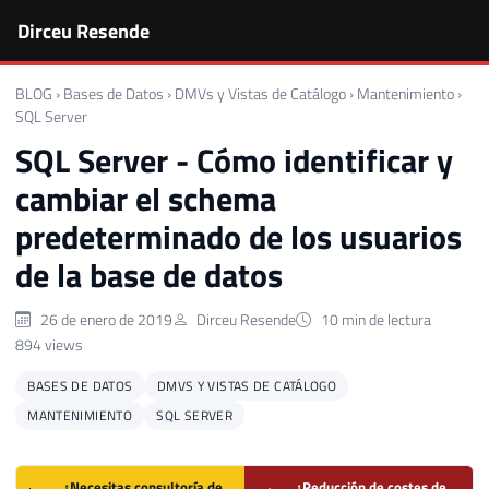
Dirceu Resende
BLOG
›
Bases de Datos
›
DMVs y Vistas de Catálogo
›
Mantenimiento
›
SQL Server
SQL Server - Cómo identificar y
cambiar el schema
predeterminado de los usuarios
de la base de datos
26 de enero de 2019
Dirceu Resende
10 min de lectura
894 views
BASES DE DATOS
DMVS Y VISTAS DE CATÁLOGO
MANTENIMIENTO
SQL SERVER
¿Necesitas consultoría de
¿Reducción de costes de