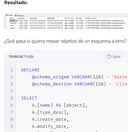
Resultado:
¿Qué pasa si quiero mover objetos de un esquema a otro?
TRANSACT-SQL
Copiar
1
DECLARE
2
@schema_origem
VARCHAR
(
128
)
=
'dirceu
3
@schema_destino
VARCHAR
(
128
)
=
'clien
4
5
SELECT
6
    A
.
[
name
]
AS
[
object
]
,
7
    A
.
[
type_desc
]
,
8
    A
.
create_date
,
9
    A
.
modify_date
,