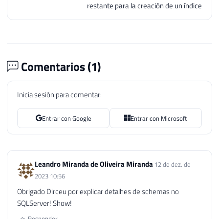
restante para la creación de un índice
84
85
86
IF
(
OBJECT_ID
(
'tempdb..#Objetos'
87
CREATE
TABLE
#Objetos
88
(
Comentarios (
1
)
89
[
database
]
 NVARCHAR
(
128
)
,
90
[
object
]
 NVARCHAR
(
128
)
,
91
[
type
]
VARCHAR
(
30
)
,
Inicia sesión para comentar:
92
[
schema_name
]
 NVARCHAR
(
128
)
,
93
[
schema_owner
]
 NVARCHAR
(
128
)
Entrar con Google
Entrar con Microsoft
94
[
change_schema
]
 NVARCHAR
(
MAX
95
)
96
97
Leandro Miranda de Oliveira Miranda
12 de dez. de
98
INSERT
INTO
#Objetos
2023 10:56
99
EXEC
 master
.
sys
.
sp_MSforeachdb 
'

Obrigado Dirceu por explicar detalhes de schemas no
100
        IF (''?'' NOT IN (''master'', ''m
SQLServer! Show!
101
        BEGIN

Responder