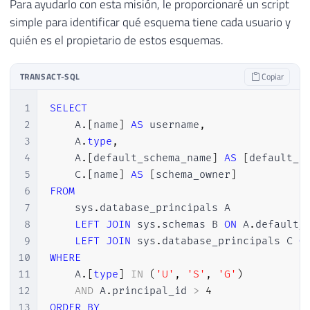
Para ayudarlo con esta misión, le proporcionaré un script
simple para identificar qué esquema tiene cada usuario y
quién es el propietario de estos esquemas.
TRANSACT-SQL
Copiar
1
SELECT
2
    A
.
[
name
]
AS
 username
,
3
    A
.
type
,
4
    A
.
[
default_schema_name
]
AS
[
default_s
5
    C
.
[
name
]
AS
[
schema_owner
]
6
FROM
7
    sys
.
database_principals A

8
LEFT
JOIN
 sys
.
schemas B 
ON
 A
.
default_
9
LEFT
JOIN
 sys
.
database_principals C 
O
10
WHERE
11
    A
.
[
type
]
IN
(
'U'
,
'S'
,
'G'
)
12
AND
 A
.
principal_id 
>
4
13
ORDER
BY