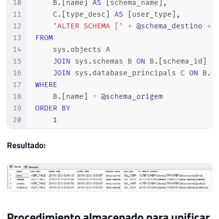
10
    B
.
[
name
]
AS
[
schema_name
]
,
11
    C
.
[
type_desc
]
AS
[
user_type
]
,
12
'ALTER SCHEMA ['
+
@schema_destino
+
13
FROM
14
    sys
.
objects A

15
JOIN
 sys
.
schemas B 
ON
 B
.
[
schema_id
]
=
16
JOIN
 sys
.
database_principals C 
ON
 B
.
[
17
WHERE
18
    B
.
[
name
]
=
@schema_origem
19
ORDER
BY
20
1
Resultado:
Procedimiento almacenado para unificar