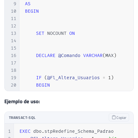
9
AS
10
BEGIN
11
12
13
SET
 NOCOUNT 
ON
14
15
16
DECLARE
@Comando
VARCHAR
(
MAX
)
17
18
19
IF
(
@Fl_Altera_Usuarios
=
1
)
20
BEGIN
21
22
Ejemplo de uso:
23
IF
(
OBJECT_ID
(
'tempdb..#Usuarios
24
CREATE
TABLE
#Usuarios
TRANSACT-SQL
Copiar
25
(
26
[
database
]
 NVARCHAR
(
128
)
,
1
EXEC
 dbo
.
stpRedefine_Schema_Padrao

27
[
username
]
 NVARCHAR
(
128
)
,