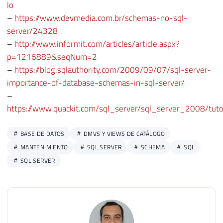
46
                C.[name] AS [schema_owner
lo
47
                ''USE [?]; ALTER USER [''
–
https://www.devmedia.com.br/schemas-no-sql-
48
                ''USE [?]; ALTER USER [''
server/24328
49
            FROM

–
http://www.informit.com/articles/article.aspx?
50
                [?].sys.database_principa
p=1216889&seqNum=2
51
                LEFT JOIN [?].sys.schemas
–
https://blog.sqlauthority.com/2009/09/07/sql-server-
52
                LEFT JOIN [?].sys.databas
importance-of-database-schemas-in-sql-server/
53
            WHERE

–
54
                A.[type] IN (''U'', ''S''
https://www.quackit.com/sql_server/sql_server_2008/tut
55
                AND A.principal_id > 4

56
                AND (B.[schema_id] IS NUL
BASE DE DATOS
DMVS Y VIEWS DE CATÁLOGO
57
58
        END'
MANTENIMIENTO
SQL SERVER
SCHEMA
SQL
59
SQL SERVER
60
61
SET
@Comando
=
''
62
63
SELECT
@Comando
+
=
 change_schema
64
FROM
#Usuarios