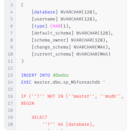
3
(
4
[
database
]
 NVARCHAR
(
128
)
,
5
[
username
]
 NVARCHAR
(
128
)
,
6
[
type
]
CHAR
(
1
)
,
7
[
default_schema
]
 NVARCHAR
(
128
)
,
8
[
schema_owner
]
 NVARCHAR
(
128
)
,
9
[
change_schema
]
 NVARCHAR
(
MAX
)
,
10
[
current_schema
]
 NVARCHAR
(
MAX
)
11
)
12
13
INSERT
INTO
#Dados
14
EXEC
 master
.
dbo
.
sp_MSforeachdb 
'

15
16
IF (''?'' NOT IN (''master'', ''msdb'', ''
17
BEGIN

18
19
    SELECT 

20
        ''?'' AS [database],
