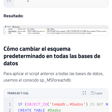
13
2
Resultado:
Cómo cambiar el esquema
predeterminado en todas las bases de
datos
Para aplicar el script anterior a todas las bases de datos,
usemos el conocido sp_MSforeachdb:
TRANSACT-SQL
Copiar
1
IF
(
OBJECT_ID
(
'tempdb..#Dados'
)
IS
NOT
NU
2
CREATE
TABLE
#Dados