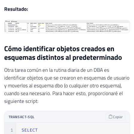
21
        A.[name] AS username,

22
        A.type,

Resultado:
23
        A.[default_schema_name] AS [defaul
24
        C.[name] AS [schema_owner],

25
        ''USE [?]; ALTER USER ['' + A.[nam
26
        ''USE [?]; ALTER USER ['' + A.[nam
27
    FROM

Cómo identificar objetos creados en
28
        [?].sys.database_principals A

esquemas distintos al predeterminado
29
        LEFT JOIN [?].sys.schemas B ON A.d
30
        LEFT JOIN [?].sys.database_princip
Otra tarea común en la rutina diaria de un DBA es
31
    WHERE

identificar objetos que se crearon en esquemas de usuario
32
        A.[type] IN (''U'', ''S'', ''G'')

y moverlos al esquema dbo (o cualquier otro esquema),
33
        AND A.principal_id > 4

cuando sea necesario. Para hacer esto, proporcionaré el
34
        AND (B.[schema_id] IS NULL OR B.[n
siguiente script:
35
36
END'
37
TRANSACT-SQL
Copiar
38
39
SELECT
*
FROM
#Dados
1
SELECT