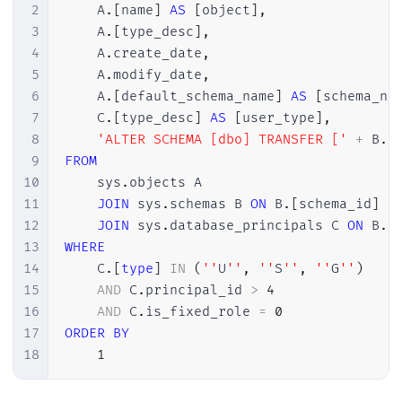
2
    A
.
[
name
]
AS
[
object
]
,
3
    A
.
[
type_desc
]
,
4
    A
.
create_date
,
5
    A
.
modify_date
,
6
    A
.
[
default_schema_name
]
AS
[
schema_na
7
    C
.
[
type_desc
]
AS
[
user_type
]
,
8
'ALTER SCHEMA [dbo] TRANSFER ['
+
 B
.
[
9
FROM
10
    sys
.
objects A

11
JOIN
 sys
.
schemas B 
ON
 B
.
[
schema_id
]
=
12
JOIN
 sys
.
database_principals C 
ON
 B
.
[
13
WHERE
14
    C
.
[
type
]
IN
(
''
U
''
,
''
S
''
,
''
G
''
)
15
AND
 C
.
principal_id 
>
4
16
AND
 C
.
is_fixed_role 
=
0
17
ORDER
BY
18
1