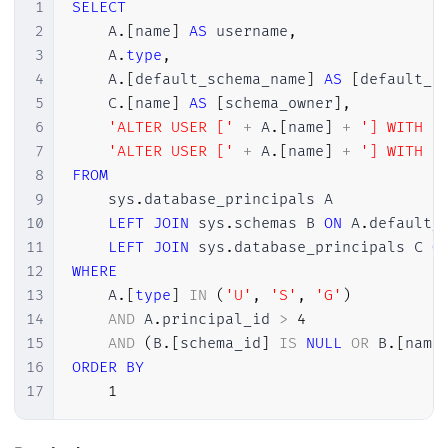
1
SELECT
2
    A
.
[
name
]
AS
 username
,
3
    A
.
type
,
4
    A
.
[
default_schema_name
]
AS
[
default_s
5
    C
.
[
name
]
AS
[
schema_owner
]
,
6
'ALTER USER ['
+
 A
.
[
name
]
+
'] WITH D
7
'ALTER USER ['
+
 A
.
[
name
]
+
'] WITH D
8
FROM
9
    sys
.
database_principals A

10
LEFT
JOIN
 sys
.
schemas B 
ON
 A
.
default_
11
LEFT
JOIN
 sys
.
database_principals C 
O
12
WHERE
13
    A
.
[
type
]
IN
(
'U'
,
'S'
,
'G'
)
14
AND
 A
.
principal_id 
>
4
15
AND
(
B
.
[
schema_id
]
IS
NULL
OR
 B
.
[
name
16
ORDER
BY
17
1