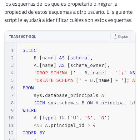
los esquemas de los que es propietario o migrar la
propiedad de estos esquemas a otro usuario. El siguiente
script le ayudará a identificar cuáles son estos esquemas:
TRANSACT-SQL
Copiar
1
SELECT
2
    B
.
[
name
]
AS
[
schema
]
,
3
    A
.
[
name
]
AS
[
schema_owner
]
,
4
'DROP SCHEMA ['
+
 B
.
[
name
]
+
'];'
AS
 
5
'CREATE SCHEMA ['
+
 B
.
[
name
]
+
']; AL
6
FROM
7
    sys
.
database_principals A

8
JOIN
 sys
.
schemas B 
ON
 A
.
principal_id 
9
WHERE
10
    A
.
[
type
]
IN
(
'U'
,
'S'
,
'G'
)
11
AND
 A
.
principal_id 
>
4
12
ORDER
BY