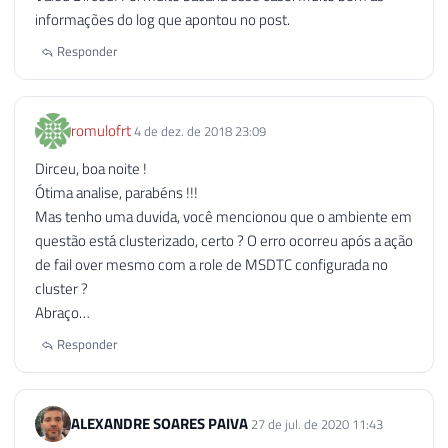
informações do log que apontou no post.
Responder
romulofrt
4 de dez. de 2018 23:09
Dirceu, boa noite !
Ótima analise, parabéns !!!
Mas tenho uma duvida, você mencionou que o ambiente em
questão está clusterizado, certo ? O erro ocorreu após a ação
de fail over mesmo com a role de MSDTC configurada no
cluster ?
Abraço…
Responder
ALEXANDRE SOARES PAIVA
27 de jul. de 2020 11:43