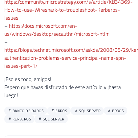
https://community.microstrategy.com/s/article/KB34369-
How-to-use-Wireshark-to-troubleshoot-Kerberos-
Issues
–
https://docs.microsoft.com/en-
us/windows/desktop/secauthn/microsoft-ntlm
–
https://blogs.technet.microsoft.com/askds/2008/05/29/ke
authentication-problems-service-principal-name-spn-
issues-part-1/
¡Eso es todo, amigos!
Espero que hayas disfrutado de este artículo y ¡hasta
luego!
BANCO DE DADOS
ERROS
SQL SERVER
ERROS
KERBEROS
SQL SERVER