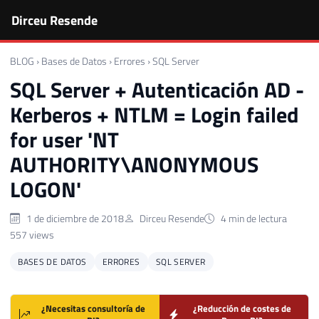
Dirceu Resende
BLOG
›
Bases de Datos
›
Errores
›
SQL Server
SQL Server + Autenticación AD -
Kerberos + NTLM = Login failed
for user 'NT
AUTHORITY\ANONYMOUS
LOGON'
1 de diciembre de 2018
Dirceu Resende
4 min de lectura
557 views
BASES DE DATOS
ERRORES
SQL SERVER
¿Necesitas consultoría de
¿Reducción de costes de