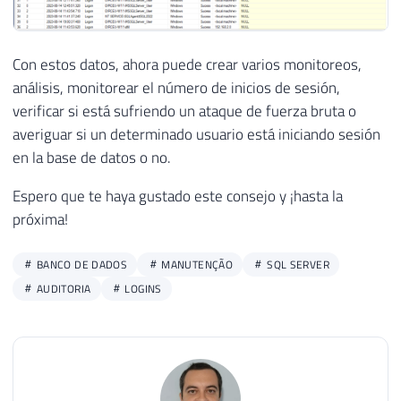
32
[
LogNumber
]
TINYINT
NOT
NULL
,
33
[
LogDate
]
DATETIME
NOT
NULL
,
34
[
ProcessInfo
]
 NVARCHAR
(
50
)
NOT
N
Con estos datos, ahora puede crear varios monitoreos,
35
[
Username
]
VARCHAR
(
200
)
NOT
NULL
análisis, monitorear el número de inicios de sesión,
36
[
AuthenticationType
]
VARCHAR
(
20
)
verificar si está sufriendo un ataque de fuerza bruta o
37
[
Result
]
VARCHAR
(
20
)
NULL
,
38
[
IP
]
VARCHAR
(
100
)
NOT
NULL
,
averiguar si un determinado usuario está iniciando sesión
39
[
Reason
]
VARCHAR
(
500
)
NULL
en la base de datos o no.
40
)
WITH
(
DATA_COMPRESSION
=
PAGE
)
Espero que te haya gustado este consejo y ¡hasta la
41
próxima!
42
CREATE
CLUSTERED
INDEX
 SK01_Login_Au
43
44
END
BANCO DE DADOS
MANUTENÇÃO
SQL SERVER
45
AUDITORIA
LOGINS
46
47
----------------------------------------
48
-- Importa os arquivos do ERRORLOG
49
----------------------------------------
50