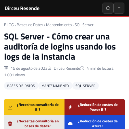
Dirceu Resende
BLOG
›
Bases de Datos
›
Mantenimiento
›
SQL Server
SQL Server - Cómo crear una
auditoría de logins usando los
logs de la instancia
15 de agosto de 2023
Dirceu Resende
4 min de lectura
1.001 views
BASES DE DATOS
MANTENIMIENTO
SQL SERVER
¿Necesitas consultoría de
¿Reducción de costes de
BI?
Power BI?
¿Necesitas consultoría en
¿Reducción de costes de
bases de datos?
Azure?