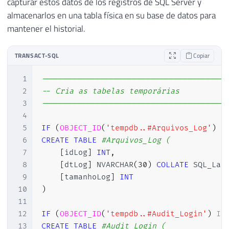
capturar estos datos de los registros de SQL Server y
almacenarlos en una tabla física en su base de datos para
mantener el historial.
TRANSACT-SQL
Copiar
1
----------------------------------------
2
-- Cria as tabelas temporárias
3
----------------------------------------
4
5
IF
(
OBJECT_ID
(
'tempdb..#Arquivos_Log'
)
I
6
CREATE
TABLE
#Arquivos_Log ( 
7
[
idLog
]
INT
,
8
[
dtLog
]
 NVARCHAR
(
30
)
COLLATE
 SQL_Lat
9
[
tamanhoLog
]
INT
10
)
11
12
IF
(
OBJECT_ID
(
'tempdb..#Audit_Login'
)
IS
13
CREATE
TABLE
#Audit_Login (