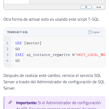
Otra forma de activar esto es usando este script T-SQL:
TRANSACT-SQL
Copiar
1
USE
[
master
]
2
3
EXEC
 xp_instance_regwrite N
'HKEY_LOCAL_MAC
4
GO
Después de realizar este cambio, reinicie el servicio SQL
Server a través del Administrador de configuración de SQL
Server.
Importante:
Si el Administrador de configuración
de SQL Server no aparece en el menú de inicio,