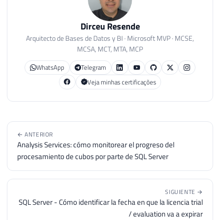
51
INSERT
INTO
#Arquivos_Log
52
EXEC
 sys
.
sp_enumerrorlogs

Dirceu Resende
53
Arquitecto de Bases de Datos y BI · Microsoft MVP · MCSE,
54
MCSA, MCT, MTA, MCP
55
----------------------------------------
56
-- Loop para procurar por tentativas de 
WhatsApp
Telegram
57
----------------------------------------
Veja minhas certificações
58
59
DECLARE
60
@Contador
INT
=
0
,
61
@Total
INT
=
(
SELECT
COUNT
(
*
)
FROM
#
← ANTERIOR
62
@Ultima_Hora
VARCHAR
(
19
)
=
FORMAT
(
IS
Analysis Services: cómo monitorear el progreso del
63
@Agora
VARCHAR
(
19
)
=
CONVERT
(
VARCHAR
procesamiento de cubos por parte de SQL Server
64
65
66
WHILE
(
@Contador
<
@Total
)
SIGUIENTE →
67
BEGIN
SQL Server - Cómo identificar la fecha en que la licencia trial
68
/ evaluation va a expirar
69