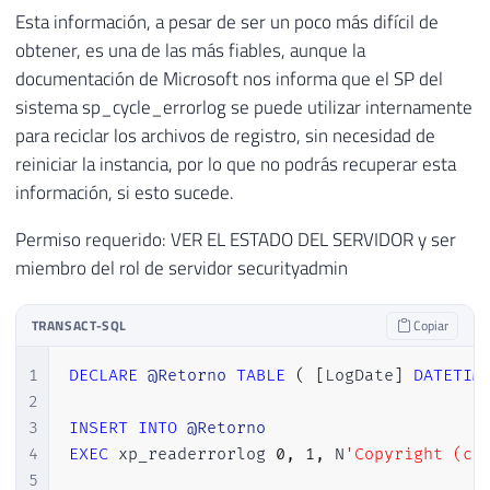
Esta información, a pesar de ser un poco más difícil de
obtener, es una de las más fiables, aunque la
documentación de Microsoft nos informa que el SP del
sistema sp_cycle_errorlog se puede utilizar internamente
para reciclar los archivos de registro, sin necesidad de
reiniciar la instancia, por lo que no podrás recuperar esta
información, si esto sucede.
Permiso requerido: VER EL ESTADO DEL SERVIDOR y ser
miembro del rol de servidor securityadmin
TRANSACT-SQL
Copiar
1
DECLARE
@Retorno
TABLE
(
[
LogDate
]
DATETIM
2
3
INSERT
INTO
@Retorno
4
EXEC
 xp_readerrorlog 
0
,
1
,
 N
'Copyright (c)
5