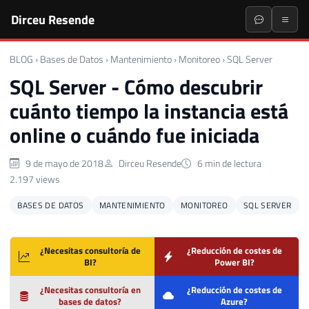
Dirceu Resende
BLOG
›
Bases de Datos
›
Mantenimiento
›
Monitoreo
›
SQL Server
SQL Server - Cómo descubrir
cuánto tiempo la instancia está
online o cuándo fue iniciada
9 de mayo de 2018
Dirceu Resende
6 min de lectura
2.197 views
BASES DE DATOS
MANTENIMIENTO
MONITOREO
SQL SERVER
¿Necesitas consultoría de
¿Reducción de costes de
BI?
Power BI?
¿Necesitas consultoría en
¿Reducción de costes de
bases de datos?
Azure?