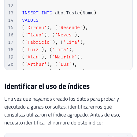
12
13
INSERT
INTO
 dbo
.
Teste
(
Nome
)
14
VALUES
15
(
'Dirceu'
)
,
(
'Resende'
)
,
16
(
'Tiago'
)
,
(
'Neves'
)
,
17
(
'Fabricio'
)
,
(
'Lima'
)
,
18
(
'Luiz'
)
,
(
'Lima'
)
,
19
(
'Alan'
)
,
(
'Mairink'
)
,
20
(
'Arthur'
)
,
(
'Luz'
)
,
21
(
'Fabiano'
)
,
(
'Amorim'
)
,
22
(
'Rodrigo'
)
,
(
'Ribeiro'
)
Identificar el uso de índices
23
24
Una vez que hayamos creado los datos para probar y
25
SELECT
*
FROM
 dbo
.
Teste 
WHERE
 Id 
=
2
-- D
ejecutado algunas consultas, identificaremos qué
26
SELECT
*
FROM
 dbo
.
Teste 
WHERE
 Id 
=
99
-- 
consultas utilizaron el índice agrupado. Antes de eso,
27
SELECT
*
FROM
 dbo
.
Teste 
WHERE
 Nome 
=
'Dir
necesito identificar el nombre de este índice:
28
SELECT
*
FROM
 dbo
.
Teste 
WHERE
 Nome 
=
'Res
29
SELECT
*
FROM
 dbo
.
Teste 
-- Deve utilizar 