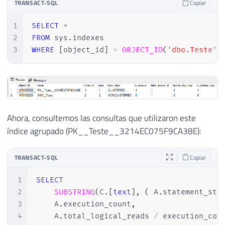
TRANSACT-SQL
Copiar
1
SELECT
*
2
FROM
 sys
.
3
WHERE
[
object_id
]
=
OBJECT_ID
(
'dbo.Teste'
)
Ahora, consultemos las consultas que utilizaron este
índice agrupado (PK__Teste__3214EC075F9CA38E):
TRANSACT-SQL
Copiar
1
SELECT
2
SUBSTRING
(
C
.
[
text
]
,
(
 A
.
statement_sta
3
    A
.
execution_count
,
4
    A
.
total_logical_reads 
/
 execution_cou