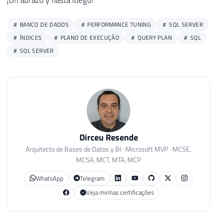
¡Un abrazo y hasta luego!
BANCO DE DADOS
PERFORMANCE TUNING
SQL SERVER
ÍNDICES
PLANO DE EXECUÇÃO
QUERY PLAN
SQL
SQL SERVER
Dirceu Resende
Arquitecto de Bases de Datos y BI · Microsoft MVP · MCSE,
MCSA, MCT, MTA, MCP
WhatsApp
Telegram
Veja minhas certificações