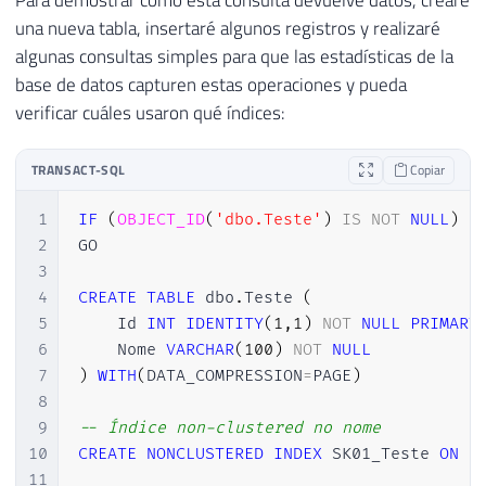
Para demostrar cómo esta consulta devuelve datos, crearé
una nueva tabla, insertaré algunos registros y realizaré
algunas consultas simples para que las estadísticas de la
base de datos capturen estas operaciones y pueda
verificar cuáles usaron qué índices:
TRANSACT-SQL
Copiar
1
IF
(
OBJECT_ID
(
'dbo.Teste'
)
IS
NOT
NULL
)
D
2
GO

3
4
CREATE
TABLE
 dbo
.
Teste 
(
5
    Id 
INT
IDENTITY
(
1
,
1
)
NOT
NULL
PRIMARY
6
    Nome 
VARCHAR
(
100
)
NOT
NULL
7
)
WITH
(
DATA_COMPRESSION
=
PAGE
)
8
9
-- Índice non-clustered no nome
10
CREATE
NONCLUSTERED
INDEX
 SK01_Teste 
ON
 d
11