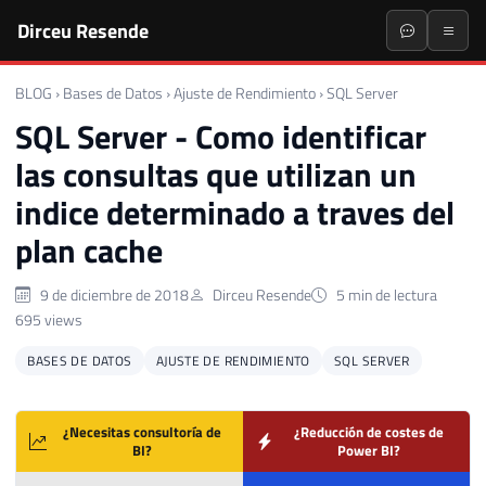
Dirceu Resende
BLOG
›
Bases de Datos
›
Ajuste de Rendimiento
›
SQL Server
SQL Server - Como identificar
las consultas que utilizan un
indice determinado a traves del
plan cache
9 de diciembre de 2018
Dirceu Resende
5 min de lectura
695 views
BASES DE DATOS
AJUSTE DE RENDIMIENTO
SQL SERVER
¿Necesitas consultoría de
¿Reducción de costes de
BI?
Power BI?