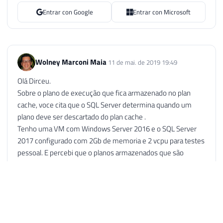
Entrar con Google
Entrar con Microsoft
Wolney Marconi Maia
11 de mai. de 2019 19:49
Olá Dirceu.
Sobre o plano de execução que fica armazenado no plan
cache, voce cita que o SQL Server determina quando um
plano deve ser descartado do plan cache .
Tenho uma VM com Windows Server 2016 e o SQL Server
2017 configurado com 2Gb de memoria e 2 vcpu para testes
pessoal. E percebi que o planos armazenados que são
visualizados pela DMVs sys.dm_exec_query_stats e
sys.dm_exec_procedure_stats somem depois de poucos
minutos (ou mesmo segundos) que acabo de executar uma
query ou um store procedures. Levando em consideração
que somente eu estou trabalhando, não deveria acontencer.