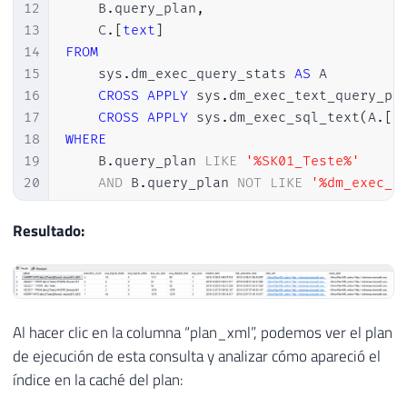
12
    B
.
query_plan
,
13
    C
.
[
text
]
14
FROM
15
    sys
.
dm_exec_query_stats 
AS
 A

16
CROSS
APPLY
 sys
.
dm_exec_text_query_pl
17
CROSS
APPLY
 sys
.
dm_exec_sql_text
(
A
.
[
s
18
WHERE
19
    B
.
query_plan 
LIKE
'%SK01_Teste%'
20
AND
 B
.
query_plan 
NOT
LIKE
'%dm_exec_t
21
ORDER
BY
22
    A
.
last_execution_time 
DESC
Resultado:
23
OPTION
(
RECOMPILE
)
Al hacer clic en la columna “plan_xml”, podemos ver el plan
de ejecución de esta consulta y analizar cómo apareció el
índice en la caché del plan: