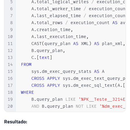
5
    A
.
total_logical_writes 
/
 execution_co
6
    A
.
total_worker_time 
/
 execution_count
7
    A
.
last_elapsed_time 
/
 execution_count
8
    A
.
total_rows 
/
 execution_count 
AS
 avg
9
    A
.
creation_time
,
10
    A
.
last_execution_time
,
11
    CAST
(
query_plan 
AS
 XML
)
AS
 plan_xml
,
12
    B
.
query_plan
,
13
    C
.
[
text
]
14
FROM
15
    sys
.
dm_exec_query_stats 
AS
 A

16
CROSS
APPLY
 sys
.
dm_exec_text_query_pl
17
CROSS
APPLY
 sys
.
dm_exec_sql_text
(
A
.
[
s
18
WHERE
19
    B
.
query_plan 
LIKE
'%PK__Teste__3214EC
20
AND
 B
.
query_plan 
NOT
LIKE
'%dm_exec_t
21
ORDER
BY
22
    A
.
last_execution_time 
DESC
Resultado:
23
OPTION
(
RECOMPILE
)