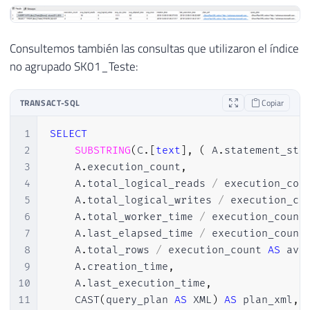
Consultemos también las consultas que utilizaron el índice
no agrupado SK01_Teste:
TRANSACT-SQL
Copiar
1
SELECT
2
SUBSTRING
(
C
.
[
text
]
,
(
 A
.
statement_sta
3
    A
.
execution_count
,
4
    A
.
total_logical_reads 
/
 execution_cou
5
    A
.
total_logical_writes 
/
 execution_co
6
    A
.
total_worker_time 
/
 execution_count
7
    A
.
last_elapsed_time 
/
 execution_count
8
    A
.
total_rows 
/
 execution_count 
AS
 avg
9
    A
.
creation_time
,
10
    A
.
last_execution_time
,
11
    CAST
(
query_plan 
AS
 XML
)
AS
 plan_xml
,