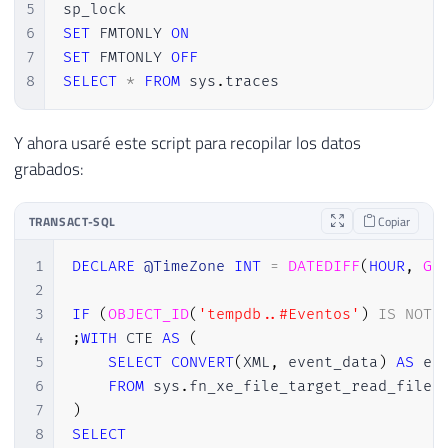
5
6
SET
 FMTONLY 
ON
7
SET
 FMTONLY 
OFF
8
SELECT
*
FROM
 sys
.
traces
Y ahora usaré este script para recopilar los datos
grabados:
TRANSACT-SQL
Copiar
1
DECLARE
@TimeZone
INT
=
DATEDIFF
(
HOUR
,
GE
2
3
IF
(
OBJECT_ID
(
'tempdb..#Eventos'
)
IS
NOT
4
;
WITH
 CTE 
AS
(
5
SELECT
CONVERT
(
XML
,
 event_data
)
AS
 eve
6
FROM
 sys
.
fn_xe_file_target_read_file
(
7
)
8
SELECT