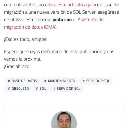
como obsoletos,
accede a este artículo aquí
y en caso de
28
    xed
.
event_data
.
value
(
'(data[@name="me
migración a una nueva versión de SQL Server, asegúrese
29
FROM
de utilizar este consejo
junto con
el
Asistente de
30
#Eventos A
31
CROSS
APPLY
 A
.
event_data
.
nodes
(
'//eve
migración de datos (DMA)
.
¡Eso es todo, amigos!
Espero que hayas disfrutado de esta publicación y nos
vemos la próxima.
¡Gran abrazo!
BASE DE DATOS
MANTENIMIENTO
SERVIDOR SQL
OBSOLETO
SQL
SERVIDOR SQL