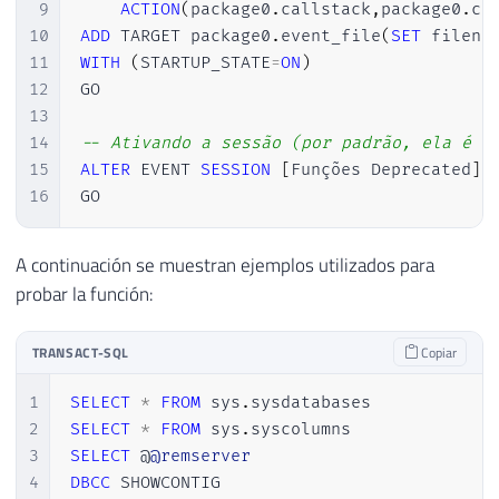
9
ACTION
(
package0
.
callstack
,
package0
.
co
10
ADD
 TARGET package0
.
event_file
(
SET
 filena
11
WITH
(
STARTUP_STATE
=
ON
)
12
GO

13
14
-- Ativando a sessão (por padrão, ela é c
15
ALTER
 EVENT 
SESSION
[
Funções Deprecated
]
16
GO
A continuación se muestran ejemplos utilizados para
probar la función:
TRANSACT-SQL
Copiar
1
SELECT
*
FROM
 sys
.
2
SELECT
*
FROM
 sys
.
3
SELECT
 @
@remserver
4
DBCC
 SHOWCONTIG
