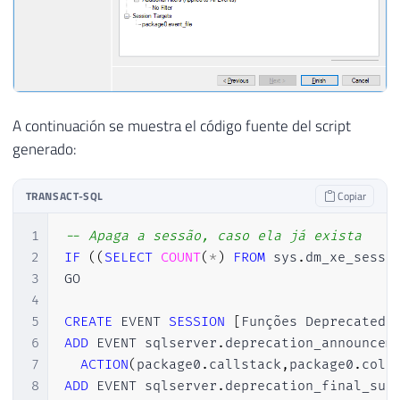
A continuación se muestra el código fuente del script
generado:
TRANSACT-SQL
Copiar
1
-- Apaga a sessão, caso ela já exista
2
IF
(
(
SELECT
COUNT
(
*
)
FROM
 sys
.
dm_xe_sessi
3
GO

4
5
CREATE
 EVENT 
SESSION
[
Funções Deprecated
]
6
ADD
 EVENT sqlserver
.
deprecation_announcem
7
ACTION
(
package0
.
callstack
,
package0
.
coll
8
ADD
 EVENT sqlserver
.
deprecation_final_sup