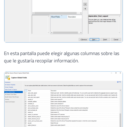
En esta pantalla puede elegir algunas columnas sobre las
que le gustaría recopilar información.