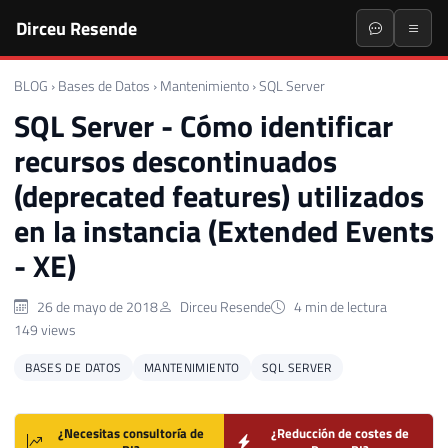
Dirceu Resende
BLOG
›
Bases de Datos
›
Mantenimiento
›
SQL Server
SQL Server - Cómo identificar
recursos descontinuados
(deprecated features) utilizados
en la instancia (Extended Events
- XE)
26 de mayo de 2018
Dirceu Resende
4 min de lectura
149 views
BASES DE DATOS
MANTENIMIENTO
SQL SERVER
¿Necesitas consultoría de
¿Reducción de costes de