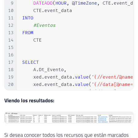
9
DATEADD
(
HOUR
,
@TimeZone
,
 CTE
.
event_da
10
    CTE
.
11
INTO
12
#Eventos
13
FROM
14
    CTE

15
16
17
SELECT
18
    A
.
Dt_Evento
,
19
    xed
.
event_data
.
value
(
'(//event/@name)
20
    xed
.
event_data
.
value
(
'(//data[@name="
21
    xed
.
event_data
.
value
(
'(//data[@name="
22
    xed
.
event_data
.
value
(
'(action[@name="
Viendo los resultados:
23
    xed
.
event_data
.
value
(
'(action[@name="
24
    xed
.
event_data
.
value
(
'(action[@name="
25
    xed
.
event_data
.
value
(
'(action[@name="
26
    xed
.
event_data
.
value
(
'(action[@name="
Si desea conocer todos los recursos que están marcados
27
    TRY_CAST
(
xed
.
event_data
.
value
(
'(actio