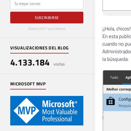
E-mail
SUSCRIBIRSE
¡¡Hola, chicos!
Únete a 657 suscriptores
En esta publi
cuando no pue
VISUALIZACIONES DEL BLOG
Administrador
la búsqueda:
4.133.184
visitas
MICROSOFT MVP