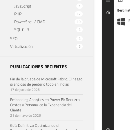
JavaScript
1
PHP
17
PowerShell / CMD
10
SQL CLR
4
SEO
4
Virtualización
5
PUBLICACIONES RECIENTES
Fin de la prueba de Microsoft Fabric: El riesgo
silencioso de perderlo todo en 7 días
17 de junio de 2026
Embedding Analytics en Power BI: Reduzca
Costos y Personalice la Experiencia del
Cliente
21 de mayo de 2026
Guía Definitiva: Optimizando el