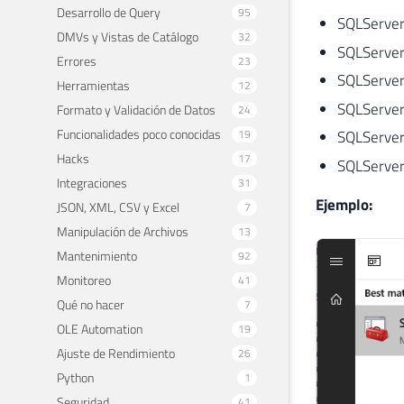
Desarrollo de Query
95
SQLServer
DMVs y Vistas de Catálogo
32
SQLServer
Errores
23
SQLServer
Herramientas
12
SQLServer
Formato y Validación de Datos
24
Funcionalidades poco conocidas
19
SQLServer
Hacks
17
SQLServer
Integraciones
31
Ejemplo:
JSON, XML, CSV y Excel
7
Manipulación de Archivos
13
Mantenimiento
92
Monitoreo
41
Qué no hacer
7
OLE Automation
19
Ajuste de Rendimiento
26
Python
1
Seguridad
41