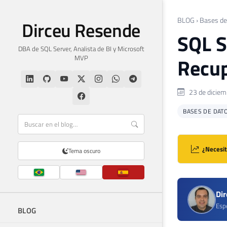
BLOG
›
Bases de
Dirceu Resende
SQL S
DBA de SQL Server, Analista de BI y Microsoft
MVP
Recup
23 de diciem
BASES DE DAT
¿Necesit
Tema oscuro
Di
Espe
BLOG