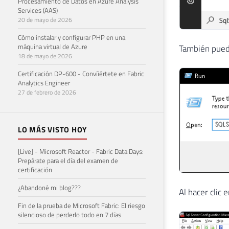
Procesamiento de Datos en Azure Analysis
Services (AAS)
20 de mayo de 2026
Cómo instalar y configurar PHP en una
máquina virtual de Azure
También puede
18 de mayo de 2026
Certificación DP-600 - Convíiértete en Fabric
Analytics Engineer
27 de febrero de 2026
LO MÁS VISTO HOY
[Live] - Microsoft Reactor - Fabric Data Days:
Prepárate para el día del examen de
certificación
¿Abandoné mi blog???
Al hacer clic 
Fin de la prueba de Microsoft Fabric: El riesgo
silencioso de perderlo todo en 7 días