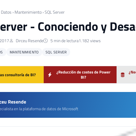
 Datos
›
Mantenimiento
›
SQL Server
erver - Conociendo y Des
 2017
Dirceu Resende
5 min de lectura
1.182 views
OS
MANTENIMIENTO
SQL SERVER
¿Reducción de costes de Power
¿Nec
as consultoría de BI?
BI?
rceu Resende
cialista en la plataforma de datos de Microsoft