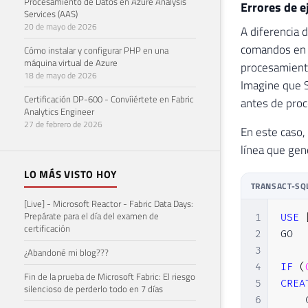
Procesamiento de Datos en Azure Analysis
Errores de e
Services (AAS)
20 de mayo de 2026
A diferencia 
comandos en l
Cómo instalar y configurar PHP en una
máquina virtual de Azure
procesamiento
18 de mayo de 2026
Imagine que S
Certificación DP-600 - Convíiértete en Fabric
antes de proc
Analytics Engineer
27 de febrero de 2026
En este caso,
línea que gene
LO MÁS VISTO HOY
TRANSACT-SQ
[Live] - Microsoft Reactor - Fabric Data Days:
Prepárate para el día del examen de
1
USE
certificación
2
GO

3
¿Abandoné mi blog???
4
IF
(
Fin de la prueba de Microsoft Fabric: El riesgo
5
CREA
silencioso de perderlo todo en 7 días
6
    