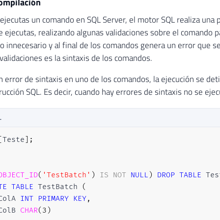
compilación
ejecutas un comando en SQL Server, el motor SQL realiza una p
ejecutas, realizando algunas validaciones sobre el comando p
 innecesario y al final de los comandos genera un error que s
validaciones es la sintaxis de los comandos.
 error de sintaxis en uno de los comandos, la ejecución se det
rucción SQL. Es decir, cuando hay errores de sintaxis no se ejec
L
[
Teste
]
;
OBJECT_ID
(
'TestBatch'
)
IS
NOT
NULL
)
DROP
TABLE
TE
TABLE
 TestBatch 
(
ColA 
INT
PRIMARY
KEY
,
ColB 
CHAR
(
3
)