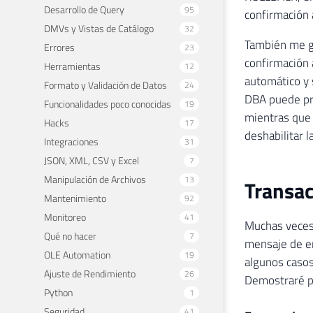
Desarrollo de Query
95
confirmación 
DMVs y Vistas de Catálogo
32
También me gu
Errores
23
confirmación 
Herramientas
12
automático y 
Formato y Validación de Datos
24
DBA puede pre
Funcionalidades poco conocidas
19
mientras que 
Hacks
17
deshabilitar 
Integraciones
31
JSON, XML, CSV y Excel
7
Manipulación de Archivos
13
Transac
Mantenimiento
92
Monitoreo
41
Muchas veces
Qué no hacer
7
mensaje de er
OLE Automation
19
algunos casos 
Ajuste de Rendimiento
26
Demostraré p
Python
1
Seguridad
41