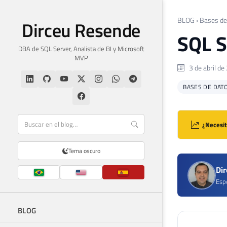
BLOG
›
Bases de
Dirceu Resende
SQL S
DBA de SQL Server, Analista de BI y Microsoft
MVP
3 de abril de
BASES DE DAT
¿Necesit
Tema oscuro
Di
Espe
BLOG