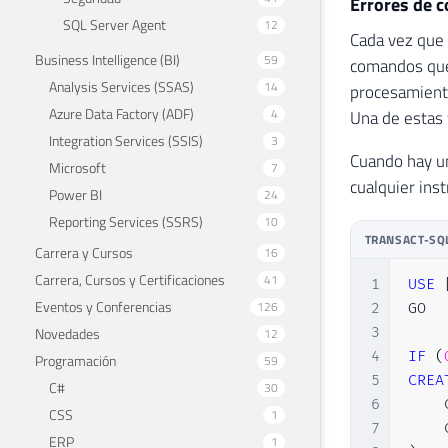
Errores de 
SQL Server Agent
12
Cada vez que 
Business Intelligence (BI)
59
comandos que 
Analysis Services (SSAS)
14
procesamiento
Azure Data Factory (ADF)
4
Una de estas 
Integration Services (SSIS)
3
Cuando hay un
Microsoft
7
cualquier inst
Power BI
24
Reporting Services (SSRS)
10
TRANSACT-SQ
Carrera y Cursos
16
Carrera, Cursos y Certificaciones
41
1
USE
Eventos y Conferencias
126
2
GO

Novedades
3
12
4
IF
(
Programación
59
5
CREA
C#
30
6
    
CSS
1
7
    
ERP
1