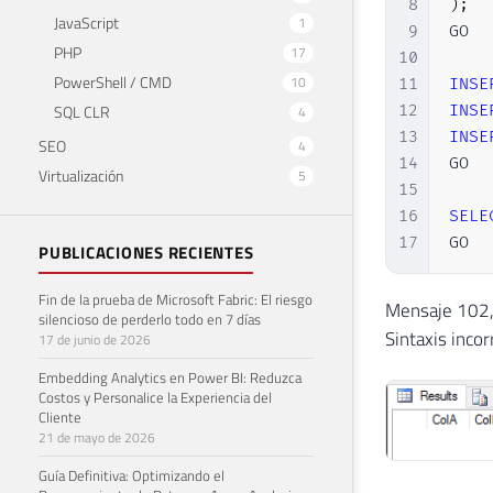
8
)
;
JavaScript
1
9
GO

PHP
17
10
PowerShell / CMD
10
11
INSE
SQL CLR
12
INSE
4
13
INSE
SEO
4
14
GO

Virtualización
5
15
16
SELE
17
GO
PUBLICACIONES RECIENTES
Fin de la prueba de Microsoft Fabric: El riesgo
Mensaje 102, 
silencioso de perderlo todo en 7 días
Sintaxis incor
17 de junio de 2026
Embedding Analytics en Power BI: Reduzca
Costos y Personalice la Experiencia del
Cliente
21 de mayo de 2026
Guía Definitiva: Optimizando el