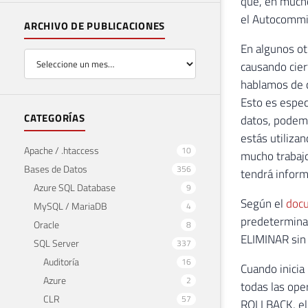
que, en mucho
el Autocommi
ARCHIVO DE PUBLICACIONES
En algunos ot
causando cier
hablamos de 
Esto es espec
CATEGORÍAS
datos, podem
estás utiliza
Apache / .htaccess
10
mucho trabajo
Bases de Datos
356
tendrá inform
Azure SQL Database
9
Según el
docu
MySQL / MariaDB
4
predetermina
Oracle
8
ELIMINAR sin 
SQL Server
337
Auditoría
16
Cuando inicia
Azure
2
todas las ope
CLR
57
ROLLBACK, el 