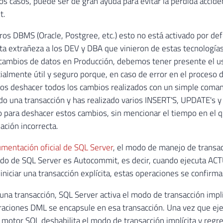
s casos, puede ser de gran ayuda para evitar la pérdida accide
t.
ros DBMS (Oracle, Postgree, etc.) esto no está activado por def
ta extrañeza a los DEV y DBA que vinieron de estas tecnología
cambios de datos en Producción, debemos tener presente el us
ialmente útil y seguro porque, en caso de error en el proceso d
os deshacer todos los cambios realizados con un simple coma
ndo una transacción y has realizado varios INSERT'S, UPDATE's 
 para deshacer estos cambios, sin mencionar el tiempo en el q
ación incorrecta.
mentación oficial de SQL Server
, el modo de manejo de transa
do de SQL Server es Autocommit, es decir, cuando ejecuta AC
iniciar una transacción explícita, estas operaciones se confir
 una transacción, SQL Server activa el modo de transacción implí
raciones DML se encapsule en esa transacción. Una vez que e
motor SQL deshabilita el modo de transacción implícita y regr