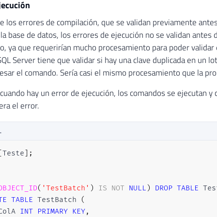
jecución
de los errores de compilación, que se validan previamente antes
a base de datos, los errores de ejecución no se validan antes de
, ya que requerirían mucho procesamiento para poder validar 
QL Server tiene que validar si hay una clave duplicada en un 
esar el comando. Sería casi el mismo procesamiento que la pro
 cuando hay un error de ejecución, los comandos se ejecutan y 
ra el error.
L
[
Teste
]
;
OBJECT_ID
(
'TestBatch'
)
IS
NOT
NULL
)
DROP
TABLE
TE
TABLE
 TestBatch 
(
ColA 
INT
PRIMARY
KEY
,