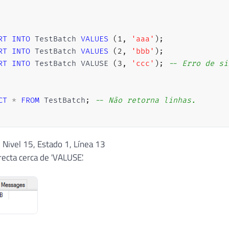
RT
INTO
 TestBatch 
VALUES
(
1
,
'aaa'
)
;
RT
INTO
 TestBatch 
VALUES
(
2
,
'bbb'
)
;
RT
INTO
 TestBatch VALUSE 
(
3
,
'ccc'
)
;
-- Erro de si
CT
*
FROM
 TestBatch
;
-- Não retorna linhas.
Nivel 15, Estado 1, Línea 13
recta cerca de 'VALUSE'.