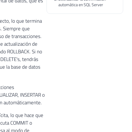
ntal de datos, que es
automática en SQL Server
ecto, lo que termina
s. Siempre que
o de transacciones.
e actualización de
ndo ROLLBACK. Si no
y DELETE's, tendrás
ue la base de datos
cciones
TUALIZAR, INSERTAR o
man automáticamente.
cita, lo que hace que
jecuta COMMIT o
esa al modo de