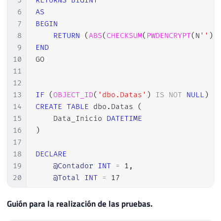
5
RETURNS
BIGINT
6
AS
7
BEGIN
8
RETURN
(
ABS
(
CHECKSUM
(
PWDENCRYPT
(
N
''
)
)
9
END
10
GO

11
12
13
IF
(
OBJECT_ID
(
'dbo.Datas'
)
IS
NOT
NULL
)
D
14
CREATE
TABLE
 dbo
.
Datas 
(
15
    Data_Inicio 
DATETIME
16
)
17
18
DECLARE
19
@Contador
INT
=
1
,
20
@Total
INT
=
17
21
22
Guión para la realización de las pruebas.
23
INSERT
INTO
 dbo
.
Datas 
(
 Data_Inicio 
)