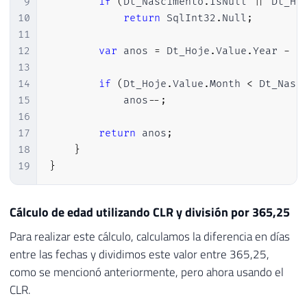
9
if
(
Dt_Nascimento
.
IsNull 
||
 Dt_Ho
10
return
 SqlInt32
.
Null
;
11
12
var
 anos 
=
 Dt_Hoje
.
Value
.
Year 
-
 D
13
14
if
(
Dt_Hoje
.
Value
.
Month 
<
 Dt_Nasc
15
            anos
--
;
16
17
return
 anos
;
18
}
19
}
Cálculo de edad utilizando CLR y división por 365,25
Para realizar este cálculo, calculamos la diferencia en días
entre las fechas y dividimos este valor entre 365,25,
como se mencionó anteriormente, pero ahora usando el
CLR.