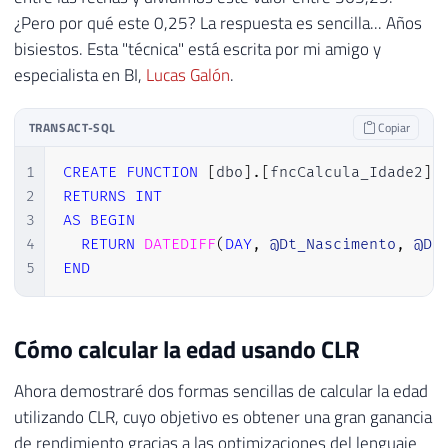
¿Pero por qué este 0,25? La respuesta es sencilla... Años
bisiestos. Esta "técnica" está escrita por mi amigo y
especialista en BI,
Lucas Galón
.
TRANSACT-SQL
Copiar
1
CREATE
FUNCTION
[
dbo
]
.
[
fncCalcula_Idade2
]
2
RETURNS
INT
3
AS
BEGIN
4
RETURN
DATEDIFF
(
DAY
,
@Dt_Nascimento
,
@Dt
5
END
Cómo calcular la edad usando CLR
Ahora demostraré dos formas sencillas de calcular la edad
utilizando CLR, cuyo objetivo es obtener una gran ganancia
de rendimiento gracias a las optimizaciones del lenguaje