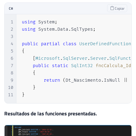
C#
Copiar
1
using
System
;
2
using
System
.
Data
.
SqlTypes
;
3
4
public
partial
class
UserDefinedFunctions
5
{
6
[
Microsoft
.
SqlServer
.
Server
.
SqlFuncti
7
public
static
SqlInt32
fncCalcula_Ida
8
{
9
return
(
Dt_Nascimento
.
IsNull 
||
 D
10
}
11
}
Resultados de las funciones presentadas.