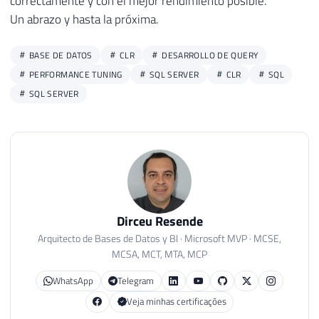
correctamente y con el mejor rendimiento posible.
Un abrazo y hasta la próxima.
BASE DE DATOS
CLR
DESARROLLO DE QUERY
PERFORMANCE TUNING
SQL SERVER
CLR
SQL
SQL SERVER
Dirceu Resende
Arquitecto de Bases de Datos y BI · Microsoft MVP · MCSE,
MCSA, MCT, MTA, MCP
WhatsApp
Telegram
Veja minhas certificações