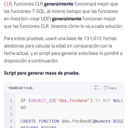
CLR
, funciones CLR
generalmente
funcionará mejor que
las funciones T-SQL, al mismo tiempo que las funciones
en línea (sin crear UDF)
generalmente
funcionan mejor
que las funciones CLR. Veamos cómo le va a cada solución.
Para estas pruebas, usaré una base de 131,072 fechas
aleatorias para calcular la edad en comparación con la
fecha actual, y el script para generar esta base lo pondré a
disposición a continuación:
Script para generar masa de prueba.
TRANSACT-SQL
Copiar
1
IF
(
OBJECT_ID
(
'dbo.fncRand'
)
IS
NOT
NULL
)
2
GO

3
4
CREATE
FUNCTION
 dbo
.
fncRand
(
@Numero
BIGIN