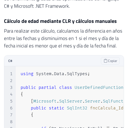
C# y Microsoft .NET Framework.
Cálculo de edad mediante CLR y cálculos manuales
Para realizar este cálculo, calculamos la diferencia en años
entre las fechas y disminuimos en 1 si el mes y día de la
fecha inicial es menor que el mes y día de la fecha final.
C#
Copiar
1
using
System
.
Data
.
SqlTypes
;
2
3
public
partial
class
UserDefinedFunctions
4
{
5
[
Microsoft
.
SqlServer
.
Server
.
SqlFuncti
6
public
static
SqlInt32
fncCalcula_Ida
7
{
8