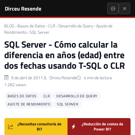
Dirceu Resende
BLOG
›
Bases de Datos
›
CLR
›
Desarrollo de Query
›
Ajuste de
Rendimiento
›
SQL Server
SQL Server - Cómo calcular la
diferencia en años (edad) entre
dos fechas usando T-SQL o CLR
9 de abril de 2017
Dirceu Resende
4 min de lectura
1.282 views
BASES DE DATOS
CLR
DESARROLLO DE QUERY
AJUSTE DE RENDIMIENTO
SQL SERVER
¿Necesitas consultoría de
¿Reducción de costes de
BI?
Power BI?