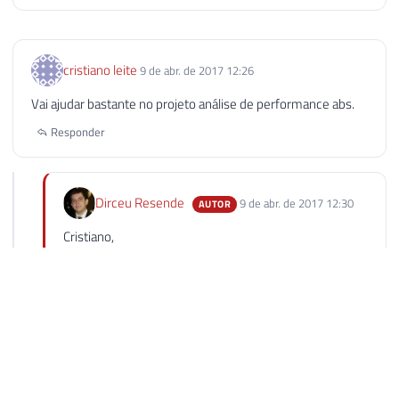
cristiano leite
9 de abr. de 2017 12:26
Vai ajudar bastante no projeto análise de performance abs.
Responder
Dirceu Resende
9 de abr. de 2017 12:30
AUTOR
Cristiano,
Obrigado pelo feedback!
Se você está estudando performance, dê uma lida no
post https://www.dirceuresende.com/blog/sql-
server-comparacao-de-performance-entre-scalar-
function-udf-e-clr-scalar-function/, que talvez te
ajude também.