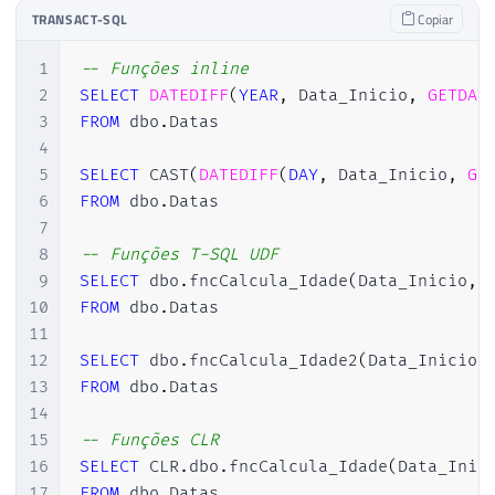
24
VALUES
(
'1970-01-01'
)
TRANSACT-SQL
Copiar
25
26
1
-- Funções inline
27
WHILE
(
@Contador
<=
@Total
)
2
SELECT
DATEDIFF
(
YEAR
,
 Data_Inicio
,
GETDAT
28
BEGIN
3
FROM
 dbo
.
Datas

29
4
30
5
SELECT
 CAST
(
DATEDIFF
(
DAY
,
 Data_Inicio
,
GE
31
INSERT
INTO
 dbo
.
Datas 
(
 Data_Inicio 
)
6
FROM
 dbo
.
Datas

32
SELECT
7
33
DATEADD
(
SECOND
,
 dbo
.
fncRand
(
14916
8
-- Funções T-SQL UDF
34
FROM
9
SELECT
 dbo
.
fncCalcula_Idade
(
Data_Inicio
,
35
        dbo
.
Datas

10
FROM
 dbo
.
Datas

36
11
37
12
SELECT
 dbo
.
fncCalcula_Idade2
(
Data_Inicio
,
38
SET
@Contador
+
=
1
13
FROM
 dbo
.
Datas

39
14
40
15
-- Funções CLR
41
END
16
SELECT
 CLR
.
dbo
.
fncCalcula_Idade
(
Data_Inic
17
FROM
 dbo
.
Datas
