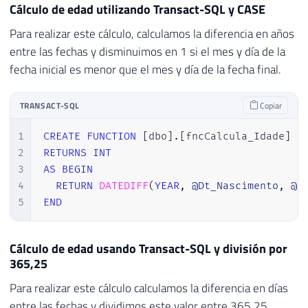
Cálculo de edad utilizando Transact-SQL y CASE
Para realizar este cálculo, calculamos la diferencia en años
entre las fechas y disminuimos en 1 si el mes y día de la
fecha inicial es menor que el mes y día de la fecha final.
TRANSACT-SQL
Copiar
1
CREATE
FUNCTION
[
dbo
]
.
[
fncCalcula_Idade
]
(
2
RETURNS
INT
3
AS
BEGIN
4
RETURN
DATEDIFF
(
YEAR
,
@Dt_Nascimento
,
@D
5
END
Cálculo de edad usando Transact-SQL y división por
365,25
Para realizar este cálculo calculamos la diferencia en días
entre las fechas y dividimos este valor entre 365,25.