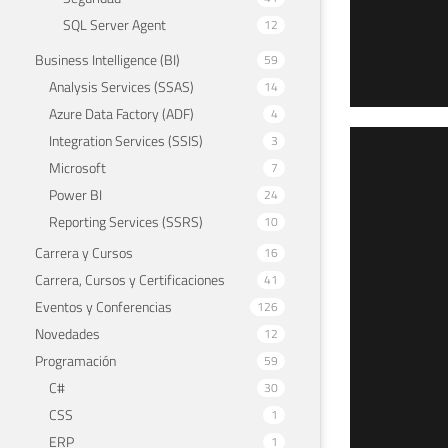
SQL Server Agent
12
Business Intelligence (BI)
59
Analysis Services (SSAS)
14
Azure Data Factory (ADF)
4
Integration Services (SSIS)
3
SQL
Microsoft
7
lis
Power BI
24
Reporting Services (SSRS)
10
2 de d
Carrera y Cursos
16
Carrera, Cursos y Certificaciones
41
Eventos y Conferencias
126
Novedades
12
Programación
59
C#
30
CSS
1
ERP
1