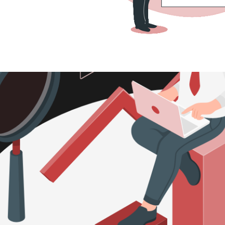
 Server - Cómo Validar el Emai
ndo SQLClr (C#)
mayo de 2022
14 min de lectura