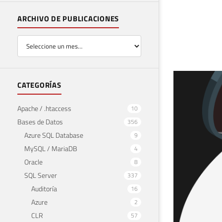
ARCHIVO DE PUBLICACIONES
SQL
CATEGORÍAS
Usa
Apache / .htaccess
10
Bases de Datos
356
26 de 
Azure SQL Database
9
MySQL / MariaDB
4
Oracle
8
SQL Server
337
Auditoría
16
Azure
2
CLR
57