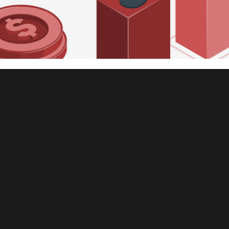
 Server - Cómo consultar la co
o (EUR), real (BRL) o cualqui
l con API y SQLCLR
junio de 2021
16 min de lectura