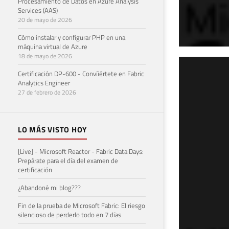
Procesamiento de Datos en Azure Analysis
Services (AAS)
20 de mayo de 2026
Cómo instalar y configurar PHP en una
máquina virtual de Azure
18 de mayo de 2026
SQL
Certificación DP-600 - Convíiértete en Fabric
Analytics Engineer
dir
27 de febrero de 2026
10 de 
LO MÁS VISTO HOY
[Live] - Microsoft Reactor - Fabric Data Days:
Prepárate para el día del examen de
certificación
¿Abandoné mi blog???
Fin de la prueba de Microsoft Fabric: El riesgo
silencioso de perderlo todo en 7 días