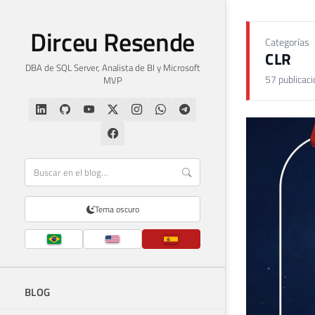
Dirceu Resende
Categorías
CLR
DBA de SQL Server, Analista de BI y Microsoft
57 publicac
MVP
Tema oscuro
BLOG