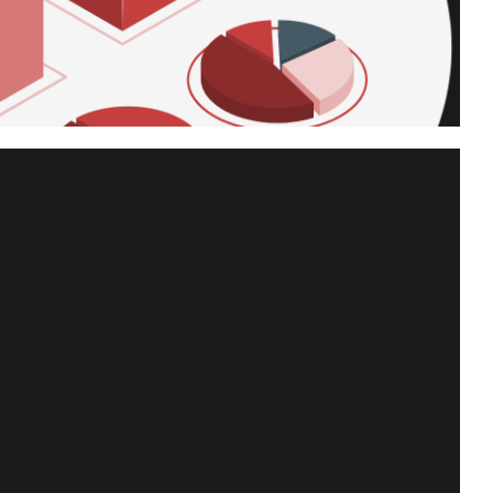
tización del dólar (USD),
er otra moneda en tiempo