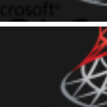
 Server - Como comprimir y d
ectorios usando 7-zip y xp_cm
junio de 2018
9 min de lectura