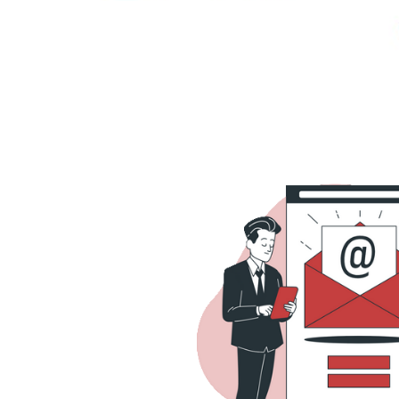
oce Power CLR: integración d
hivos, webservices, FTP y mu
ayo de 2023
3 min de lectura