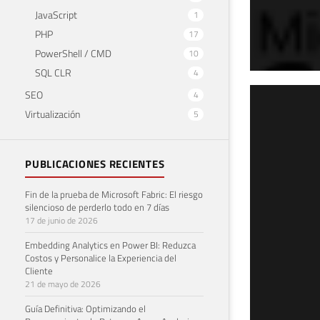
JavaScript
1
PHP
17
PowerShell / CMD
10
SQL CLR
4
SEO
4
[Vi
Virtualización
5
4 de a
PUBLICACIONES RECIENTES
Fin de la prueba de Microsoft Fabric: El riesgo
silencioso de perderlo todo en 7 días
17 de junio de 2026
Embedding Analytics en Power BI: Reduzca
Costos y Personalice la Experiencia del
Cliente
21 de mayo de 2026
Guía Definitiva: Optimizando el