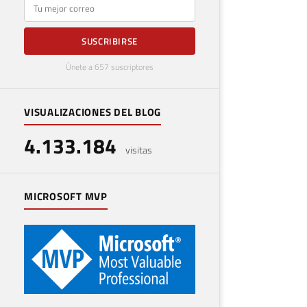
E-mail
SUSCRIBIRSE
Únete a 657 suscriptores
VISUALIZACIONES DEL BLOG
Con
4.133.184
arc
visitas
9 de m
MICROSOFT MVP