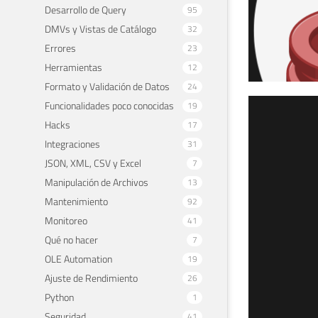
Desarrollo de Query
95
DMVs y Vistas de Catálogo
32
Errores
23
Herramientas
12
Formato y Validación de Datos
24
Funcionalidades poco conocidas
19
SQL
Hacks
17
eur
Integraciones
31
JSON, XML, CSV y Excel
7
rea
Manipulación de Archivos
13
Mantenimiento
92
11 de 
Monitoreo
41
Qué no hacer
7
OLE Automation
19
Ajuste de Rendimiento
26
Python
1
Seguridad
41