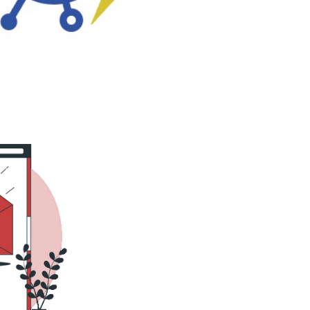
e SQL Server con APIs,
cho más!