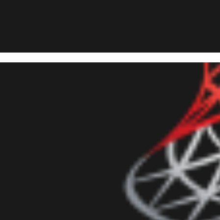
 Server - Cómo enviar mensaj
tas de difusión de WhatsApp ví
iciembre de 2019
35 min de lectura