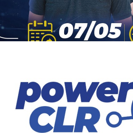
werLive] - Power CLR: APIs,
ecto en SQL Server
ayo de 2025
1 min de lectura