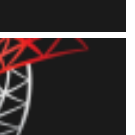
es a contactos, grupos y
a API