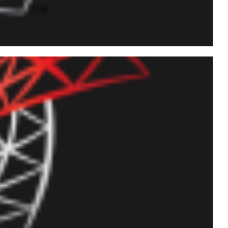
escomprimir archivos y
dshell o SQLCLR (C#)