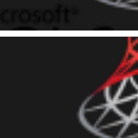
deo] - Introducción a SQLCLR
gosto de 2018
1 min de lectura