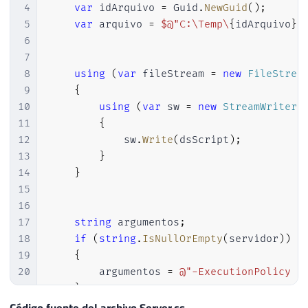
4
var
 idArquivo 
=
 Guid
.
NewGuid
(
)
;
5
var
 arquivo 
=
$@"C:\Temp\
{
idArquivo
}
.
6
7
8
using
(
var
 fileStream 
=
new
FileStrea
9
{
10
using
(
var
 sw 
=
new
StreamWriter
(
11
{
12
            sw
.
Write
(
dsScript
)
;
13
}
14
}
15
16
17
string
 argumentos
;
18
if
(
string
.
IsNullOrEmpty
(
servidor
)
)
19
{
20
        argumentos 
=
@"-ExecutionPolicy B
21
}
22
else
Código fuente del archivo Server.cs