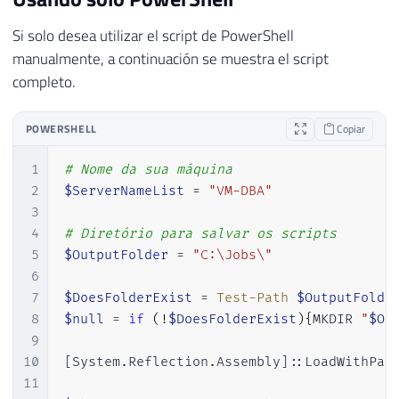
40
    # Um arquivo por job

Si solo desea utilizar el script de PowerShell
41
    $srv.JobServer.Jobs | foreach-object -
42
manualmente, a continuación se muestra el script
43
}'
completo.
44
45
POWERSHELL
Copiar
46
EXEC
 dbo
.
stpExecuta_Script_Powershell

47
@Ds_Script
=
@Script
,
-- varchar(max)
1
# Nome da sua máquina
48
@Fl_Apaga_Script
=
0
-- bit
2
$ServerNameList
 = 
"VM-DBA"
3
4
# Diretório para salvar os scripts
5
$OutputFolder
 = 
"C:\Jobs\"
6
7
$DoesFolderExist
 = 
Test-Path
$OutputFolde
8
$null
 = 
if
(
!
$DoesFolderExist
)
{
MKDIR 
"
$Ou
9
10
[System.Reflection.Assembly]
::LoadWithPar
11