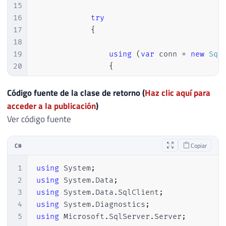
41
        output 
=
 scriptProc
.
StandardOutpu
15
42
16
try
43
        msgErro 
=
 scriptProc
.
StandardErro
17
{
44
}
18
45
19
using
(
var
 conn 
=
new
Sql
46
20
{
47
if
(
!
string
.
IsNullOrEmpty
(
msgErro
)
)
21
48
        output 
+=
"\nERRO: "
+
 msgErro
;
22
                    conn
.
Open
(
)
;
Código fuente de la clase de retorno (
Haz clic aquí para
49
23
acceder a la publicación
)
50
24
using
(
var
 cmd 
=
 conn
Ver código fuente
51
return
 output
;
25
{
52
26
                        cmd
.
CommandText 
=
C#
Copiar
53
}
27
                        NomeServidor 
=
(
s
28
}
1
using
System
;
29
2
using
System
.
Data
;
30
var
 partes 
=
 NomeServ
3
using
System
.
Data
.
SqlClient
;
31
4
using
System
.
Diagnostics
;
32
if
(
partes
.
Length 
<=
5
using
Microsoft
.
SqlServer
.
Server
;
33
if
(
string
.
Equals
(
par