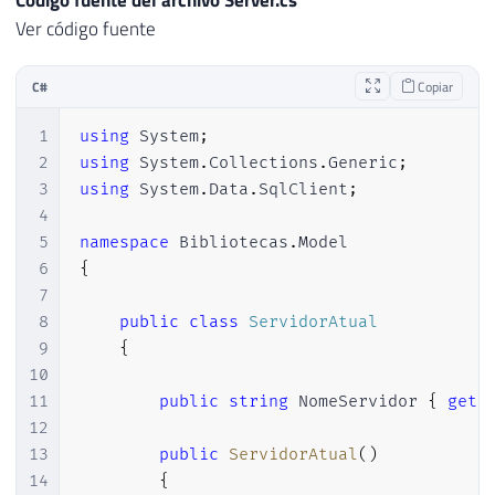
23
{
Ver código fuente
24
// Para funcionar, precisa execut
25
        argumentos 
=
@"-ExecutionPolicy B
C#
Copiar
26
}
27
1
using
System
;
28
2
using
System
.
Collections
.
Generic
;
29
string
 output
;
3
using
System
.
Data
.
SqlClient
;
30
string
 msgErro
;
4
31
5
namespace
Bibliotecas
.
Model
32
using
(
var
 scriptProc 
=
new
Process
{
6
{
33
{
7
34
8
public
class
ServidorAtual
35
        scriptProc
.
Start
(
)
;
9
{
36
        scriptProc
.
WaitForExit
(
1000
*
60
)
10
37
11
public
string
 NomeServidor 
{
get
;
38
        File
.
Delete
(
arquivo
)
;
12
39
//Retorno.Mensagem(argumentos);
13
public
ServidorAtual
(
)
40
14
{