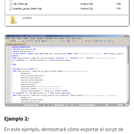
72
catch
(
Exception
 e
)
73
{
74
            Retorno
.
Erro
(
"Erro : "
+
 e
.
Me
75
}
76
}
77
78
}
;
Ejemplo 2:
En este ejemplo, demostraré cómo exportar el script de