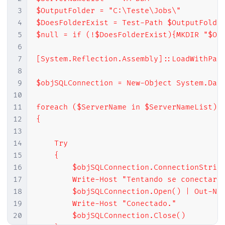
54
@objFileSystem
28
3
$OutputFolder = "C:\Teste\Jobs\"

55
29
    DECLARE @cmd VARCHAR(4000)

4
$DoesFolderExist = Test-Path $OutputFolder
56
30
    SET @cmd = '
powershell 
-
ExecutionPoli
5
$null = if (!$DoesFolderExist){MKDIR "$Out
57
END
31
6
32
7
[System.Reflection.Assembly]::LoadWithPart
33
DECLARE
@Retorno
TABLE
(
Ds_Texto 
VARC
8
34
9
$objSQLConnection = New-Object System.Data
35
INSERT
INTO
@Retorno
10
36
EXEC
 master
.
dbo
.
xp_cmdshell 
@cmd
11
foreach ($ServerName in $ServerNameList)

37
12
{

38
13
39
-- Apaga o script gerado
14
    Try

40
IF
(
@Fl_Apaga_Script
=
1
)
15
    {

41
BEGIN
16
        $objSQLConnection.ConnectionString
42
17
        Write-Host "Tentando se conectar n
43
EXEC
 dbo
.
stpApaga_Arquivo_FSO

18
        $objSQLConnection.Open() | Out-Nul
44
@strArquivo
=
@scriptPS
-- va
19
        Write-Host "Conectado."

45
20
        $objSQLConnection.Close()

46
END