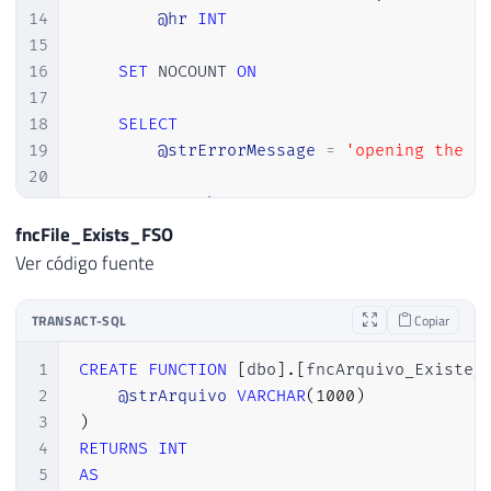
14
@hr
INT
15
16
SET
 NOCOUNT 
ON
17
18
SELECT
19
@strErrorMessage
=
'opening the F
20
21
EXECUTE
@hr
=
 sp_OACreate

22
'Scripting.FileSystemObject'
,
fncFile_Exists_FSO
23
@objFileSystem
OUT
Ver código fuente
24
25
TRANSACT-SQL
Copiar
26
IF
@HR
=
0
27
SELECT
1
CREATE
FUNCTION
[
dbo
]
.
[
fncArquivo_Existe_
28
@objErrorObject
=
@objFileSys
2
@strArquivo
VARCHAR
(
1000
)
29
@strErrorMessage
=
'Creating 
3
)
30
4
RETURNS
INT
31
5
AS