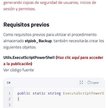
generando copias de seguridad de usuarios, inicios de
sesión y permisos
.
Requisitos previos
Como requisitos previos para utilizar el procedimiento
almacenado
stpJob_Backup
, también necesitarás crear los
siguientes objetos:
Utils.ExecutScriptPowerShell (
Haz clic aquí para acceder
a la publicación
)
Ver código fuente
C#
Copiar
1
public
static
string
ExecutaScriptPowerSh
2
{
3