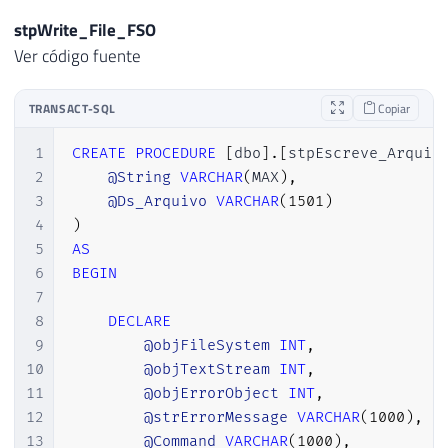
stpWrite_File_FSO
Ver código fuente
TRANSACT-SQL
Copiar
1
CREATE
PROCEDURE
[
dbo
]
.
[
stpEscreve_Arquiv
2
@String
VARCHAR
(
MAX
)
,
3
@Ds_Arquivo
VARCHAR
(
1501
)
4
)
5
AS
6
BEGIN
7
8
DECLARE
9
@objFileSystem
INT
,
10
@objTextStream
INT
,
11
@objErrorObject
INT
,
12
@strErrorMessage
VARCHAR
(
1000
)
,
13
@Command
VARCHAR
(
1000
)
,