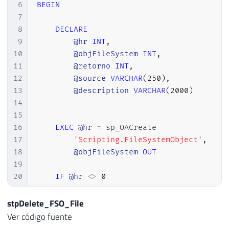
32
IF
@HR
=
0
6
BEGIN
33
EXECUTE
@hr
=
 sp_OAMethod

7
34
@objFileSystem
,
8
DECLARE
35
'CreateTextFile'
,
9
@hr
INT
,
36
@objTextStream
OUT
,
10
@objFileSystem
INT
,
37
@Ds_Arquivo
,
11
@retorno
INT
,
38
2
,
12
@source
VARCHAR
(
250
)
,
39
True
13
@description
VARCHAR
(
2000
)
40
14
41
IF
@HR
=
0
15
42
SELECT
16
EXEC
@hr
=
 sp_OACreate

43
@objErrorObject
=
@objTextStr
17
'Scripting.FileSystemObject'
,
44
@strErrorMessage
=
'writing t
18
@objFileSystem
OUT
45
19
46
20
IF
@hr
<>
0
47
IF
@HR
=
0
21
BEGIN
48
EXECUTE
@hr
=
 sp_OAMethod

22
stpDelete_FSO_File
49
@objTextStream
,
23
EXEC
 sp_OAGetErrorInfo

Ver código fuente
50
'Write'
,
24
@objFileSystem
,