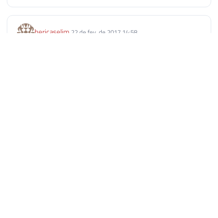
hericaselim
22 de fev. de 2017 14:58
Maravilha de post!!! Excelente para ser utilizado para guardar
reversa de create de usuários e respectivos grants também!
:)
Responder
Dirceu Resende
24 de fev. de 2017 06:49
AUTOR
Obrigado pelo feedback, Herica. Em breve teremos um
post de reversa de usuários e permissões salvando em
scripts sql para auxiliar em migrações :)
Responder