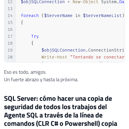
12
$objSQLConnection
 = 
New-Object
 System
.
Dat
13
14
foreach
(
$ServerName
 in 
$ServerNameList
)
15
{
16
17
Try
18
{
19
$objSQLConnection
.
ConnectionStrin
20
Write-Host
"Tentando se conectar 
21
$objSQLConnection
.
Open
(
)
|
Out-Nu
22
Write-Host
"Conectado."
Eso es todo, amigos.
23
$objSQLConnection
.
Close
(
)
Un fuerte abrazo y hasta la próxima.
24
}
25
Catch
SQL Server: cómo hacer una copia de
26
{
seguridad de todos los trabajos del
27
Write-Host
-
BackgroundColor Red 
-
28
$errText
 = 
$Error
[
0
]
.
ToString
(
)
Agente SQL a través de la línea de
29
if
(
$errText
.
Contains
(
"network-re
comandos (CLR C# o Powershell) copia
30
{
Write-Host
"Erro de conexão 