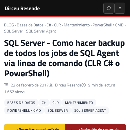
Dirceu Resende
BLOG
›
Bases de Datos
›
C#
›
CLR
›
Mantenimiento
›
PowerShell / CMD
›
SQL Server
›
SQL Server Agent
SQL Server - Como hacer backup
de todos los jobs de SQL Agent
via linea de comando (CLR C# o
PowerShell)
22 de febrero de 2017
Dirceu Resende
9 min de lectura
1.652 views
BASES DE DATOS
C#
CLR
MANTENIMIENTO
POWERSHELL / CMD
SQL SERVER
SQL SERVER AGENT
¿Necesitas consultoría de
¿Reducción de costes de