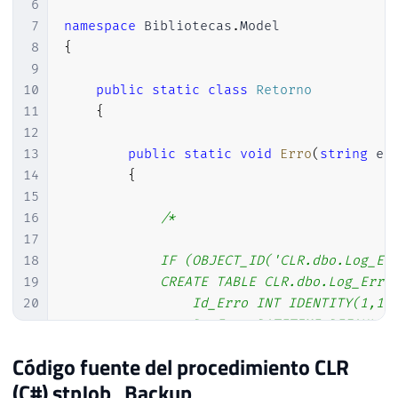
6
34
                        NomeServidor 
=
 pa
7
namespace
Bibliotecas
.
Model
35
}
8
{
36
9
37
}
10
public
static
class
Retorno
38
catch
(
Exception
 ex
)
11
{
39
{
12
40
throw
 ex
;
13
public
static
void
Erro
(
string
 er
41
}
14
{
42
}
15
43
16
/*

44
}
17
45
18
            IF (OBJECT_ID('CLR.dbo.Log_Err
46
19
            CREATE TABLE CLR.dbo.Log_Erro 
47
public
static
class
Servidor
20
	            Id_Erro INT IDENTITY(1,1),

48
{
21
	            Dt_Erro DATETIME DEFAULT GETDATE(),

49
22
	            Nm_Objeto VARCHAR(100),

50
public
static
string
 Ds_Usuario 
=
Código fuente del procedimiento CLR
23
	            Ds_Erro VARCHAR(MAX),

51
public
static
string
 Ds_Senha 
=>
(C#) stpJob_Backup
24
	            CONSTRAINT [PK_Log_Erro] PRIMARY KEY CLUSTERED (Id_Erro)
