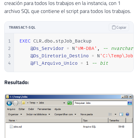
creación para todos los trabajos en la instancia, con 1
archivo SQL que contiene el script para todos los trabajos.
TRANSACT-SQL
Copiar
1
EXEC
 CLR
.
dbo
.
stpJob_Backup

2
@Ds_Servidor
=
 N
'VM-DBA'
,
-- nvarchar(
3
@Ds_Diretorio_Destino
=
 N
'C:\Temp\Jobs
4
@Fl_Arquivo_Unico
=
1
-- bit
Resultado: