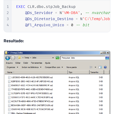
54
                comando 
+=
@"

1
EXEC
 CLR
.
dbo
.
stpJob_Backup

55
    $srv.JobServer.Jobs | foreach {$_.Scr
2
@Ds_Servidor
=
 N
'VM-DBA'
,
-- nvarchar(
56
}
3
@Ds_Diretorio_Destino
=
 N
'C:\Temp\Jobs
57
else
4
@Fl_Arquivo_Unico
=
0
-- bit
58
{
59
                comando 
+=
@"

Resultado:
60
    $srv.JobServer.Jobs | foreach-object 
61
}
62
63
            comando 
+=
@"

64
}"
;
65
66
67
var
 saida 
=
 Utils
.
ExecutaScri
68
            Retorno
.
Mensagem
(
saida
)
;
69
70
71
}