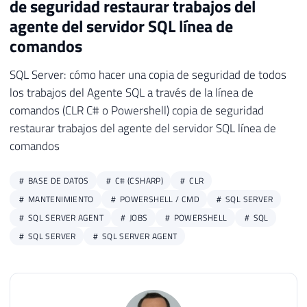
de seguridad restaurar trabajos del
31
agente del servidor SQL línea de
32
Write-Host
$errText
comandos
33
34
continue
SQL Server: cómo hacer una copia de seguridad de todos
35
los trabajos del Agente SQL a través de la línea de
36
}
comandos (CLR C# o Powershell) copia de seguridad
37
38
$srv
 = 
New-Object
"Microsoft.SqlServe
restaurar trabajos del agente del servidor SQL línea de
39
comandos
40
# Arquivo único com todos os jobs
41
# $srv.JobServer.Jobs | foreach {$_.S
BASE DE DATOS
C# (CSHARP)
CLR
42
MANTENIMIENTO
POWERSHELL / CMD
SQL SERVER
43
# Um arquivo por job
SQL SERVER AGENT
JOBS
POWERSHELL
SQL
44
$srv
.
JobServer
.
Jobs 
|
foreach-object
SQL SERVER
SQL SERVER AGENT
45
46
}