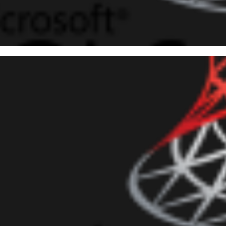
o listar Jobs (schedules, com
SQL Server
marzo de 2016
5 min de lectura