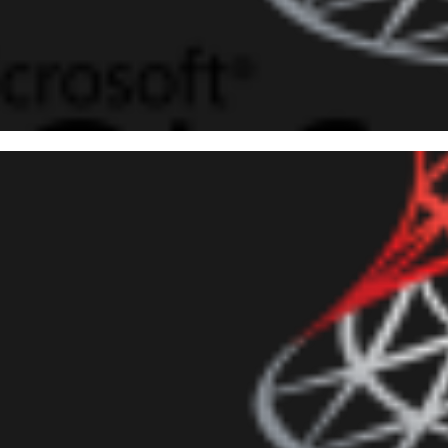
 Server - Cómo cambiar el due
s de un usuario en SQL Agent
octubre de 2018
3 min de lectura