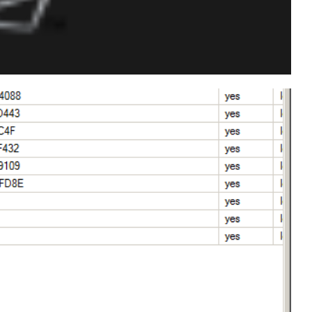
misos y Roles del SQL
gentReaderRole,