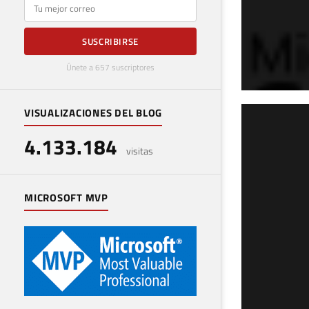
E-mail
SUSCRIBIRSE
Únete a 657 suscriptores
VISUALIZACIONES DEL BLOG
SQL
4.133.184
job
visitas
15 de 
MICROSOFT MVP