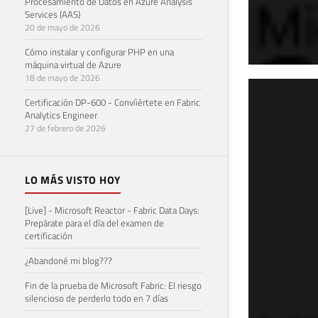
Procesamiento de Datos en Azure Analysis
Services (AAS)
20 de mayo de 2026
Cómo instalar y configurar PHP en una
máquina virtual de Azure
18 de mayo de 2026
Cóm
Certificación DP-600 - Convíiértete en Fabric
Analytics Engineer
en 
27 de febrero de 2026
28 de 
LO MÁS VISTO HOY
[Live] - Microsoft Reactor - Fabric Data Days:
Prepárate para el día del examen de
certificación
¿Abandoné mi blog???
Fin de la prueba de Microsoft Fabric: El riesgo
silencioso de perderlo todo en 7 días