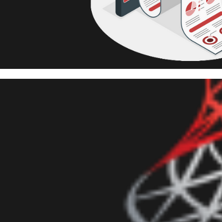
 Server - El Historial de Ejecu
nt Está Desapareciendo
mayo de 2023
7 min de lectura