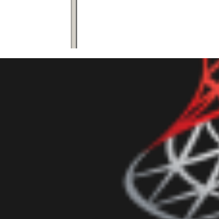
 Server - Como hacer backup d
nt via linea de comando (CLR 
febrero de 2017
9 min de lectura