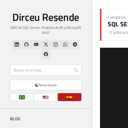
Dirceu Resende
Categorías
SQL S
DBA de SQL Server, Analista de BI y Microsoft
12 publicac
MVP
Tema oscuro
BLOG