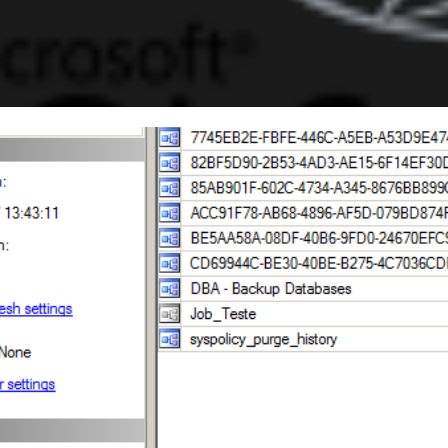
 Server - Entendiendo los Per
nt: SQLAgentUserRole, SQLA
AgentOperatorRole
febrero de 2017
7 min de lectura