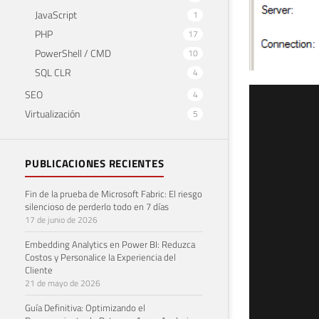
JavaScript
1
PHP
17
PowerShell / CMD
10
SQL CLR
4
SEO
4
SQL
Virtualización
5
Age
22 de 
PUBLICACIONES RECIENTES
Fin de la prueba de Microsoft Fabric: El riesgo
silencioso de perderlo todo en 7 días
17 de junio de 2026
Embedding Analytics en Power BI: Reduzca
Costos y Personalice la Experiencia del
Cliente
21 de mayo de 2026
Guía Definitiva: Optimizando el