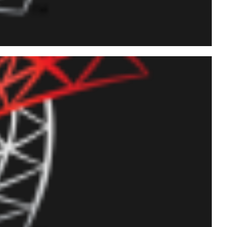
mands, steps) vía Query