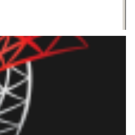
e todos los jobs de SQL
C# o PowerShell)