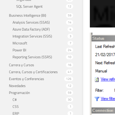
SQL Server Agent
12
Business Intelligence (BI)
59
Analysis Services (SSAS)
14
Azure Data Factory (ADF)
4
Integration Services (SSIS)
3
SQL
Microsoft
7
Age
Power BI
24
Reporting Services (SSRS)
10
SQL
Carrera y Cursos
16
28 de 
Carrera, Cursos y Certificaciones
41
Eventos y Conferencias
126
Novedades
12
Programación
59
C#
30
CSS
1
ERP
1