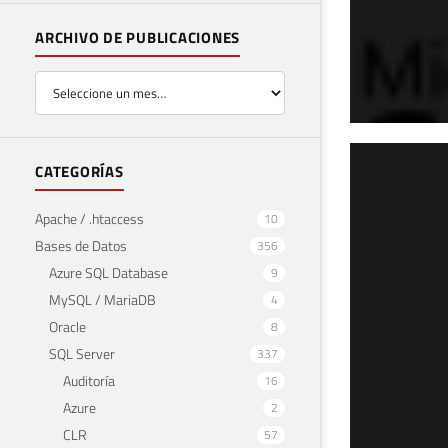
ARCHIVO DE PUBLICACIONES
SQL
CATEGORÍAS
de 
Apache / .htaccess
10
Bases de Datos
356
2 de m
Azure SQL Database
9
MySQL / MariaDB
4
Oracle
8
SQL Server
337
Auditoría
16
Azure
2
CLR
57