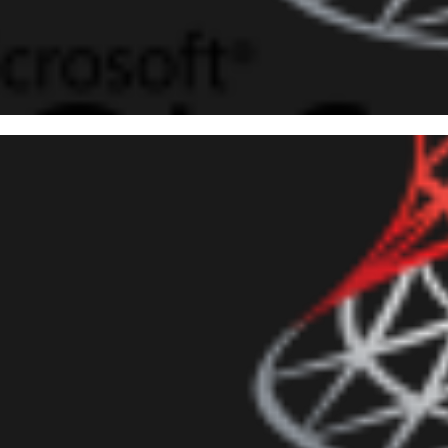
 Server - Cómo buscar una str
madas por jobs de SQL Agent
septiembre de 2017
5 min de lectura