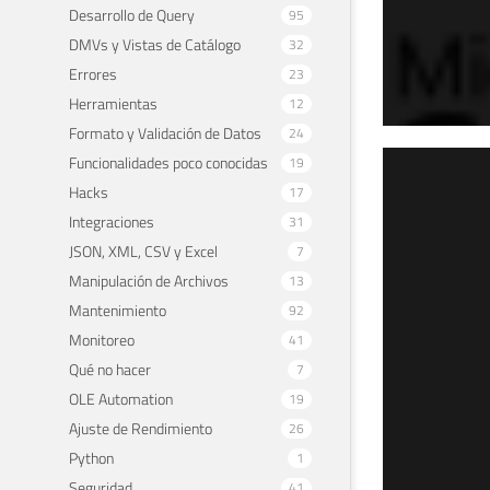
Desarrollo de Query
95
DMVs y Vistas de Catálogo
32
Errores
23
Herramientas
12
Formato y Validación de Datos
24
Funcionalidades poco conocidas
19
SQL
Hacks
17
lla
Integraciones
31
JSON, XML, CSV y Excel
7
17 de 
Manipulación de Archivos
13
Mantenimiento
92
Monitoreo
41
Qué no hacer
7
OLE Automation
19
Ajuste de Rendimiento
26
Python
1
Seguridad
41