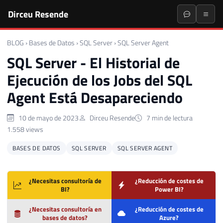
Dirceu Resende
BLOG
›
Bases de Datos
›
SQL Server
›
SQL Server Agent
SQL Server - El Historial de
Ejecución de los Jobs del SQL
Agent Está Desapareciendo
10 de mayo de 2023
Dirceu Resende
7 min de lectura
1.558 views
BASES DE DATOS
SQL SERVER
SQL SERVER AGENT
¿Necesitas consultoría de
¿Reducción de costes de
BI?
Power BI?
¿Necesitas consultoría en
¿Reducción de costes de
bases de datos?
Azure?