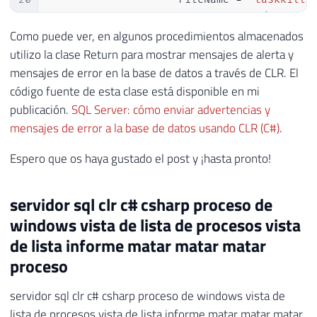
120
21
                    Arguments 
=
"/S "
+
 D
121
}
22
                    UseShellExecute 
=
fal
Como puede ver, en algunos procedimientos almacenados
122
23
                    CreateNoWindow 
=
true
utilizo la clase Return para mostrar mensajes de alerta y
123
}
24
}
mensajes de error en la base de datos a través de CLR. El
25
}
)
código fuente de esta clase está disponible en mi
26
{
publicación.
SQL Server: cómo enviar advertencias y
27
                scriptProc
.
Start
(
)
;
mensajes de error a la base de datos usando CLR (C#)
.
28
                scriptProc
.
WaitForExit
(
10
29
}
Espero que os haya gustado el post y ¡hasta pronto!
30
31
}
servidor sql clr c# csharp proceso de
32
catch
(
Exception
 e
)
windows vista de lista de procesos vista
33
{
34
            Retorno
.
Erro
(
"Erro : "
+
 e
.
Me
de lista informe matar matar matar
35
}
proceso
36
37
}
servidor sql clr c# csharp proceso de windows vista de
38
lista de procesos vista de lista informe matar matar matar