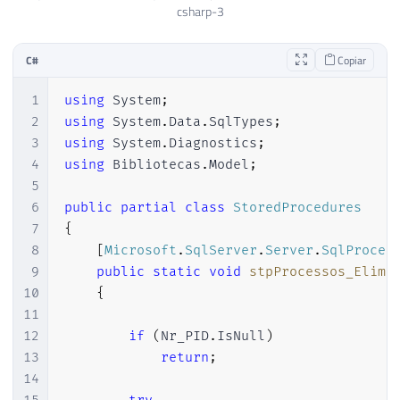
45
{
csharp-3
46
                FileName 
=
@"tasklist"
,
47
                Arguments 
=
"/S \""
+
 Ds
C#
Copiar
48
                UseShellExecute 
=
false
,
49
                RedirectStandardOutput 
=
1
using
System
;
50
                RedirectStandardError 
=
2
using
System
.
Data
.
SqlTypes
;
51
                StandardOutputEncoding 
=
3
using
System
.
Diagnostics
;
52
                CreateNoWindow 
=
true
//
4
using
Bibliotecas
.
Model
;
53
}
5
54
}
;
6
public
partial
class
StoredProcedures
55
7
{
56
        scriptProc
.
Start
(
)
;
8
[
Microsoft
.
SqlServer
.
Server
.
SqlProced
57
9
public
static
void
stpProcessos_Elimi
58
10
{
59
var
 output 
=
 scriptProc
.
Standard
11
60
12
if
(
Nr_PID
.
IsNull
)
61
var
 linhas 
=
 output
.
Split
(
'\n'
)
;
13
return
;
62
var
 Qt_Linhas 
=
(
linhas
.
Length 
-
14
63
var
 ProcessPropertiesCollection 