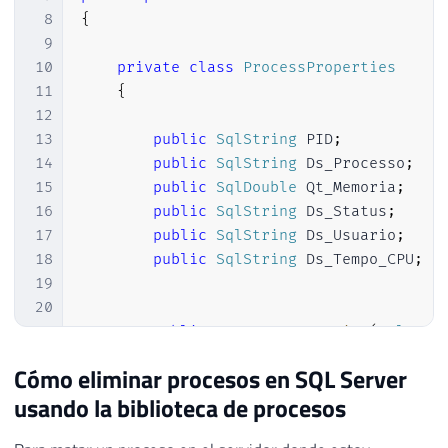
53
                linhaSQL
.
SetSqlDouble
(
11
,
8
{
54
                linhaSQL
.
SetSqlDouble
(
12
,
9
55
10
private
class
ProcessProperties
56
                pipe
.
SendResultsRow
(
linha
11
{
57
}
12
58
13
public
SqlString
 PID
;
59
            pipe
.
SendResultsEnd
(
)
;
14
public
SqlString
 Ds_Processo
;
60
15
public
SqlDouble
 Qt_Memoria
;
61
}
16
public
SqlString
 Ds_Status
;
62
catch
(
Exception
 e
)
17
public
SqlString
 Ds_Usuario
;
63
{
18
public
SqlString
 Ds_Tempo_CPU
;
64
            Retorno
.
Erro
(
"Erro : "
+
 e
.
Me
19
65
}
20
66
}
21
public
ProcessProperties
(
SqlStri
67
}
22
{
Cómo eliminar procesos en SQL Server
23
usando la biblioteca de procesos
24
            PID 
=
 pid
;
25
            Ds_Processo 
=
 processo
;