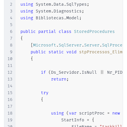
101
}
2
using
System
.
Data
.
SqlTypes
;
102
3
using
System
.
Diagnostics
;
103
}
4
using
Bibliotecas
.
Model
;
104
5
105
return
 ProcessPropertiesCollecti
6
public
partial
class
StoredProcedures
106
7
{
107
}
8
[
Microsoft
.
SqlServer
.
Server
.
SqlProced
108
9
public
static
void
stpProcessos_Elimi
109
protected
static
void
ListarProcesso
10
{
110
{
11
111
12
if
(
Ds_Servidor
.
IsNull 
||
 Nr_PID
.
112
var
 ProcessProperties 
=
(
Process
13
return
;
113
14
114
        pid 
=
 ProcessProperties
.
PID
;
15
try
115
        processo 
=
 ProcessProperties
.
Ds_
16
{
116
        memoria 
=
 ProcessProperties
.
Qt_M
17
117
        status 
=
 ProcessProperties
.
Ds_St
18
using
(
var
 scriptProc 
=
new
P
118
        usuario 
=
 ProcessProperties
.
Ds_U
19
                StartInfo 
=
{
119
        cpu 
=
 ProcessProperties
.
Ds_Tempo
20
                    FileName 
=
"taskkill.