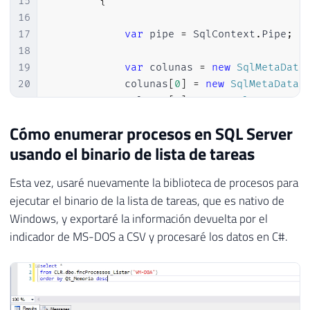
15
{
16
17
var
 pipe 
=
 SqlContext
.
Pipe
;
18
19
var
 colunas 
=
new
SqlMetaData
20
            colunas
[
0
]
=
new
SqlMetaData
(
21
            colunas
[
1
]
=
new
SqlMetaData
(
22
            colunas
[
2
]
=
new
SqlMetaData
(
Cómo enumerar procesos en SQL Server
23
            colunas
[
3
]
=
new
SqlMetaData
(
usando el binario de lista de tareas
24
            colunas
[
4
]
=
new
SqlMetaData
(
25
            colunas
[
5
]
=
new
SqlMetaData
(
Esta vez, usaré nuevamente la biblioteca de procesos para
26
            colunas
[
6
]
=
new
SqlMetaData
(
ejecutar el binario de la lista de tareas, que es nativo de
27
            colunas
[
7
]
=
new
SqlMetaData
(
Windows, y exportaré la información devuelta por el
28
            colunas
[
8
]
=
new
SqlMetaData
(
29
            colunas
[
9
]
=
new
SqlMetaData
(
indicador de MS-DOS a CSV y procesaré los datos en C#.
30
            colunas
[
10
]
=
new
SqlMetaData
31
            colunas
[
11
]
=
new
SqlMetaData
32
            colunas
[
12
]
=
new
SqlMetaData
33