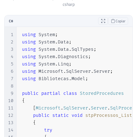
csharp
C#
Copiar
1
using
System
;
2
using
System
.
Data
;
3
using
System
.
Data
.
SqlTypes
;
4
using
System
.
Diagnostics
;
5
using
System
.
Linq
;
6
using
Microsoft
.
SqlServer
.
Server
;
7
using
Bibliotecas
.
Model
;
8
9
public
partial
class
StoredProcedures
10
{
11
[
Microsoft
.
SqlServer
.
Server
.
SqlProced
12
public
static
void
stpProcessos_Lista
13
{
14
try