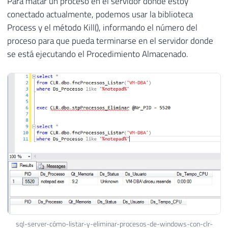
Para matar un proceso en el servidor donde estoy
26
            Qt_Memoria 
=
 memoria
;
conectado actualmente, podemos usar la biblioteca
27
            Ds_Status 
=
 status
;
Process y el método Kill(), informando el número del
28
            Ds_Usuario 
=
 usuario
;
29
            Ds_Tempo_CPU 
=
 cpu
;
proceso para que pueda terminarse en el servidor donde
30
se está ejecutando el Procedimiento Almacenado.
31
}
32
}
33
34
35
[
Microsoft
.
SqlServer
.
Server
.
SqlFunct
36
        FillRowMethodName 
=
"ListarProce
37
        TableDefinition 
=
"PID nvarchar(
38
)
]
39
public
static
IEnumerable
fncProcess
40
{
41
42
var
 scriptProc 
=
new
Process
43
{
44
            StartInfo 
=
sql-server-cómo-listar-y-eliminar-procesos-de-windows-con-clr-