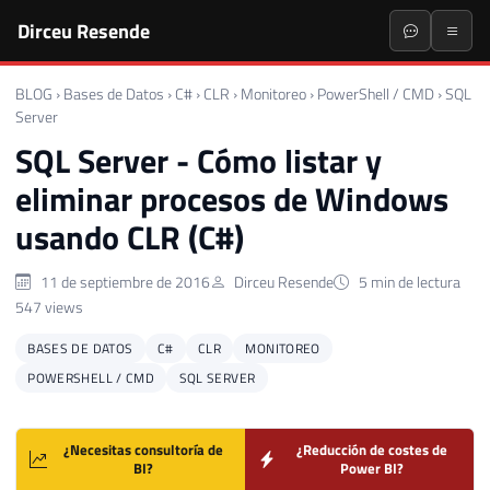
Dirceu Resende
BLOG
›
Bases de Datos
›
C#
›
CLR
›
Monitoreo
›
PowerShell / CMD
›
SQL
Server
SQL Server - Cómo listar y
eliminar procesos de Windows
usando CLR (C#)
11 de septiembre de 2016
Dirceu Resende
5 min de lectura
547 views
BASES DE DATOS
C#
CLR
MONITOREO
POWERSHELL / CMD
SQL SERVER
¿Necesitas consultoría de
¿Reducción de costes de
BI?
Power BI?