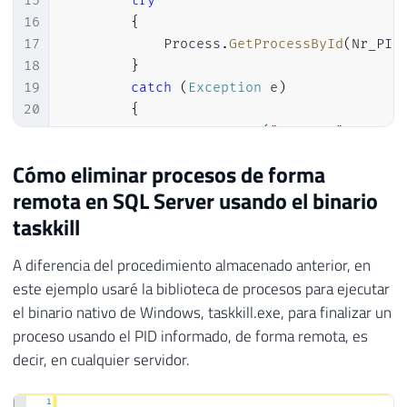
15
try
64
16
{
65
for
(
var
 i 
=
1
;
 i 
<
 Qt_Linhas
;
 i
17
            Process
.
GetProcessById
(
Nr_PID
66
{
18
}
67
19
catch
(
Exception
 e
)
68
var
 linha 
=
 linhas
[
i
]
;
20
{
69
21
            Retorno
.
Erro
(
"Erro : "
+
 e
.
Me
70
if
(
linha
.
Trim
(
)
.
Length 
<=
0
22
}
Cómo eliminar procesos de forma
71
23
72
var
 registro 
=
 linha
.
Replace
remota en SQL Server usando el binario
24
}
73
if
(
registro
.
Length 
<=
4
)
co
25
taskkill
74
26
}
75
A diferencia del procedimiento almacenado anterior, en
76
if
(
registro
.
Length 
>
7
)
este ejemplo usaré la biblioteca de procesos para ejecutar
77
{
el binario nativo de Windows, taskkill.exe, para finalizar un
78
proceso usando el PID informado, de forma remota, es
79
                ProcessPropertiesCollect
decir, en cualquier servidor.
80
                    registro
[
1
]
,
81
                    registro
[
0
]
,