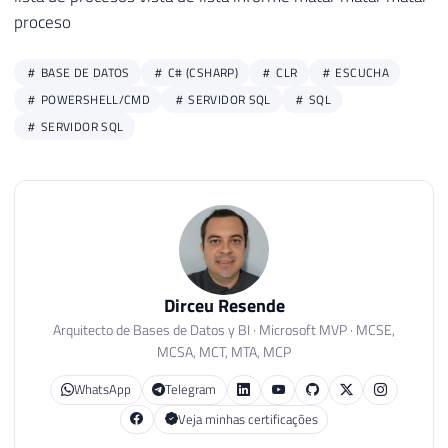
39
}
proceso
BASE DE DATOS
C# (CSHARP)
CLR
ESCUCHA
POWERSHELL/CMD
SERVIDOR SQL
SQL
SERVIDOR SQL
Dirceu Resende
Arquitecto de Bases de Datos y BI · Microsoft MVP · MCSE,
MCSA, MCT, MTA, MCP
WhatsApp
Telegram
Veja minhas certificações