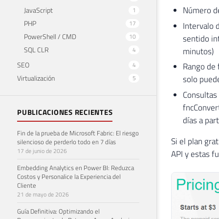
Número de
JavaScript
1
PHP
17
Intervalo 
PowerShell / CMD
10
sentido in
SQL CLR
4
minutos)
SEO
4
Rango de 
Virtualización
solo puede
5
Consultas 
fncConver
PUBLICACIONES RECIENTES
días a part
Fin de la prueba de Microsoft Fabric: El riesgo
Si el plan gr
silencioso de perderlo todo en 7 días
17 de junio de 2026
API y estas f
Embedding Analytics en Power BI: Reduzca
Costos y Personalice la Experiencia del
Cliente
21 de mayo de 2026
Guía Definitiva: Optimizando el