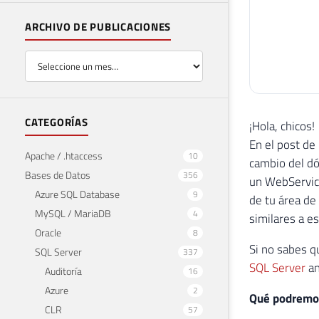
ARCHIVO DE PUBLICACIONES
CATEGORÍAS
¡Hola, chicos!
En el post de
Apache / .htaccess
10
cambio del dó
Bases de Datos
356
un WebService
Azure SQL Database
9
de tu área de
MySQL / MariaDB
4
similares a es
Oracle
8
Si no sabes q
SQL Server
337
SQL Server
an
Auditoría
16
Azure
2
Qué podremos 
CLR
57