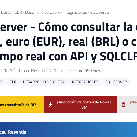
 Datos
›
CLR
›
Desarrollo de Query
›
Integraciones
›
SQL Server
erver - Cómo consultar la 
, euro (EUR), real (BRL) o
empo real con API y SQLCL
de 2021
Dirceu Resende
16 min de lectura
493 views
OS
CLR
DESARROLLO DE QUERY
INTEGRACIONES
SQL SERVER
¿Reducción de costes de Power
¿Nec
as consultoría de BI?
BI?
rceu Resende