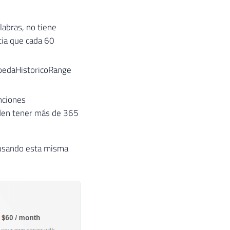
labras, no tiene
cia que cada 60
oedaHistoricoRange
nciones
den tener más de 365
r usando esta misma