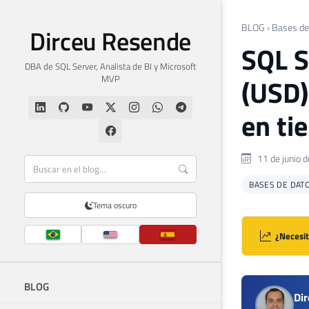
BLOG
›
Bases de
Dirceu Resende
SQL S
DBA de SQL Server, Analista de BI y Microsoft
MVP
(USD)
en ti
11 de junio 
BASES DE DAT
Tema oscuro
¿Necesit
BLOG
Di