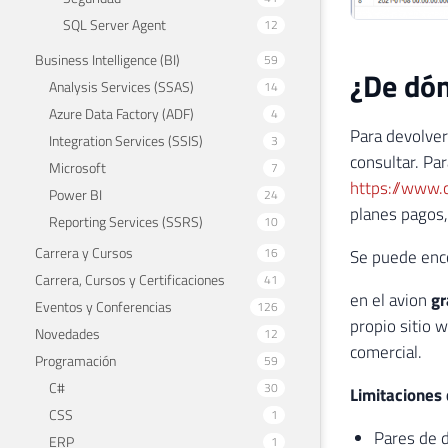
SQL Server Agent
12
Business Intelligence (BI)
59
¿De dón
Analysis Services (SSAS)
14
Azure Data Factory (ADF)
4
Para devolver
Integration Services (SSIS)
3
consultar. Par
Microsoft
7
https://www.
Power BI
24
planes pagos,
Reporting Services (SSRS)
10
Carrera y Cursos
16
Se puede enc
Carrera, Cursos y Certificaciones
41
en el avion
gr
Eventos y Conferencias
126
propio sitio 
Novedades
12
comercial.
Programación
59
C#
30
Limitaciones 
CSS
1
Pares de d
ERP
1