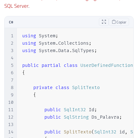
SQL Server
.
C#
Copiar
1
using
System
;
2
using
System
.
Collections
;
3
using
System
.
Data
.
SqlTypes
;
4
5
public
partial
class
UserDefinedFunctions
6
{
7
8
private
class
SplitTexto
9
{
10
11
public
SqlInt32
 Id
;
12
public
SqlString
 Ds_Palavra
;
13
14
public
SplitTexto
(
SqlInt32
 id
,
Sq