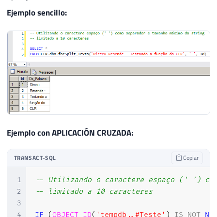
Ejemplo sencillo:
Ejemplo con APLICACIÓN CRUZADA:
TRANSACT-SQL
Copiar
1
-- Utilizando o caractere espaço (' ') co
2
-- limitado a 10 caracteres
3
4
IF
(
OBJECT_ID
(
'tempdb..#Teste'
)
IS
NOT
NU