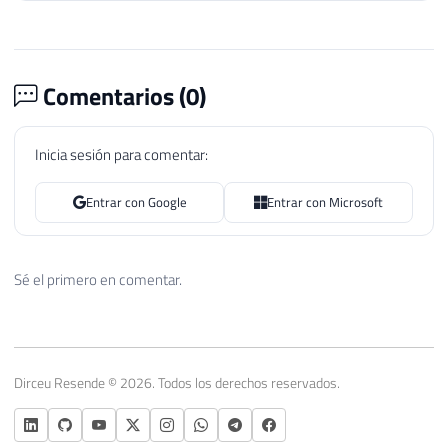
53
                palavra 
=
 substring
;
54
                contador
++
;
55
Comentarios (
0
)
56
}
57
else
58
{
Inicia sesión para comentar:
59
                palavra 
=
 palavra 
==
" "
60
}
Entrar con Google
Entrar con Microsoft
61
62
            Ds_Texto 
=
 Ds_Texto
.
Substring
63
Sé el primero en comentar.
64
}
65
66
67
if
(
palavra
.
Trim
(
)
.
Length 
>
0
)
68
{
Dirceu Resende © 2026. Todos los derechos reservados.
69
70
            splitTextoCollection
.
Add
(
new