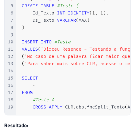
5
CREATE
TABLE
#Teste (
6
    Id_Texto 
INT
IDENTITY
(
1
,
1
)
,
7
    Ds_Texto 
VARCHAR
(
MAX
)
8
)
9
10
INSERT
INTO
#Teste
11
VALUES
(
'Dirceu Resende - Testando a funçã
12
(
'No caso de uma palavra ficar maior que 
13
(
'Para saber mais sobre CLR, acesse o meu
14
15
SELECT
16
*
17
FROM
18
#Teste A
19
CROSS
APPLY
 CLR
.
dbo
.
fncSplit_Texto
(
A
.
Resultado: