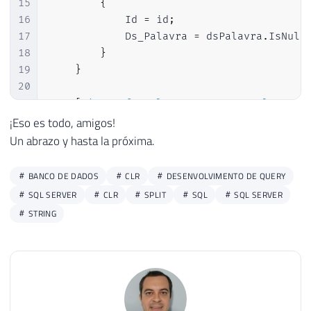
15
{
16
            Id 
=
 id
;
17
            Ds_Palavra 
=
 dsPalavra
.
IsNull
18
}
19
}
20
21
[
Microsoft
.
SqlServer
.
Server
.
SqlFuncti
22
            FillRowMethodName 
=
"FillSpli
¡Eso es todo, amigos!
23
            TableDefinition 
=
"Id INT, Ds
Un abrazo y hasta la próxima.
24
)
]
25
public
static
IEnumerable
fncSplit_Te
BANCO DE DADOS
CLR
DESENVOLVIMENTO DE QUERY
26
{
SQL SERVER
CLR
SPLIT
SQL
SQL SERVER
27
STRING
28
var
 splitTextoCollection 
=
new
Ar
29
30
if
(
string
.
IsNullOrEmpty
(
Ds_Texto
31
return
 splitTextoCollection
;
32
33
var
 contador 
=
1
;