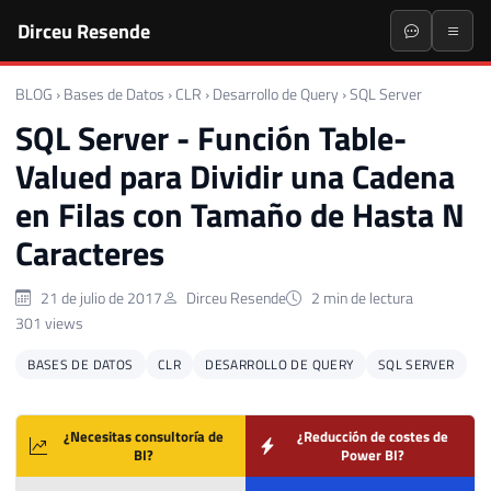
Dirceu Resende
BLOG
›
Bases de Datos
›
CLR
›
Desarrollo de Query
›
SQL Server
SQL Server - Función Table-
Valued para Dividir una Cadena
en Filas con Tamaño de Hasta N
Caracteres
21 de julio de 2017
Dirceu Resende
2 min de lectura
301 views
BASES DE DATOS
CLR
DESARROLLO DE QUERY
SQL SERVER
¿Necesitas consultoría de
¿Reducción de costes de
BI?
Power BI?