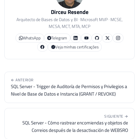
34
var
 palavra 
=
""
;
Dirceu Resende
35
        Ds_Texto 
=
 Ds_Texto 
+
 Ds_Separado
36
Arquitecto de Bases de Datos y BI · Microsoft MVP · MCSE,
MCSA, MCT, MTA, MCP
37
while
(
Ds_Texto
.
Length 
>
0
)
38
{
WhatsApp
Telegram
39
Veja minhas certificações
40
var
 substring 
=
 Ds_Texto
.
Subs
41
42
if
(
palavra 
==
" "
)
43
                palavra 
=
""
;
44
← ANTERIOR
45
if
(
(
palavra 
+
" "
+
 substrin
SQL Server - Trigger de Auditoría de Permisos y Privilegios a
46
{
Nivel de Base de Datos e Instancia (GRANT / REVOKE)
47
48
                splitTextoCollection
.
Add
(
49
                    contador
,
SIGUIENTE →
SQL Server - Cómo rastrear encomiendas y objetos de
50
                    palavra
.
Trim
(
)
Correios después de la desactivación de WEBSRO
51
)
)
;
52