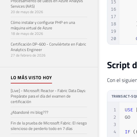
Procesamiento de Datos en Azure Analysis
15
    
Services (AAS)
16
    
20 de mayo de 2026
17
    
Cómo instalar y configurar PHP en una
18
máquina virtual de Azure
19
18 de mayo de 2026
20
Certificación DP-600 - Convíiértete en Fabric
21
Analytics Engineer
22
END
27 de febrero de 2026
Script 
LO MÁS VISTO HOY
Con el siguien
[Live] - Microsoft Reactor - Fabric Data Days:
Prepárate para el día del examen de
TRANSACT-SQ
certificación
1
USE
¿Abandoné mi blog???
2
GO

Fin de la prueba de Microsoft Fabric: El riesgo
3
silencioso de perderlo todo en 7 días
4
IF
(