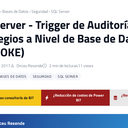
›
Bases de Datos
›
Seguridad
›
SQL Server
erver - Trigger de Auditor
legios a Nivel de Base de 
VOKE)
e 2017
Dirceu Resende
2 min de lectura
411 views
BASES DE DATOS
SEGURIDAD
SQL SERVER
¿Reducción de costes de Power
¿Nec
as consultoría de BI?
BI?
rceu Resende