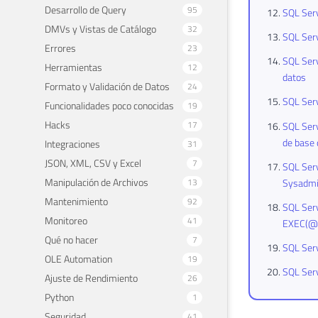
Desarrollo de Query
95
SQL Serv
DMVs y Vistas de Catálogo
32
SQL Serv
Errores
23
SQL Serv
Herramientas
12
datos
Formato y Validación de Datos
24
SQL Serv
Funcionalidades poco conocidas
19
Hacks
17
SQL Ser
de base 
Integraciones
31
JSON, XML, CSV y Excel
7
SQL Serv
Manipulación de Archivos
13
Sysadm
Mantenimiento
92
SQL Ser
Monitoreo
41
EXEC(@Q
Qué no hacer
7
SQL Ser
OLE Automation
19
SQL Serv
Ajuste de Rendimiento
26
Python
1
Seguridad
41