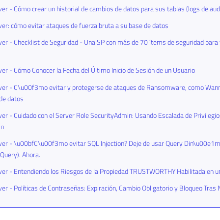
er - Cómo crear un historial de cambios de datos para sus tablas (logs de audi
er: cómo evitar ataques de fuerza bruta a su base de datos
er - Checklist de Seguridad - Una SP con más de 70 ítems de seguridad para 
er - Cómo Conocer la Fecha del Último Inicio de Sesión de un Usuario
ver - C\u00f3mo evitar y protegerse de ataques de Ransomware, como Wanna
de datos
er - Cuidado con el Server Role SecurityAdmin: Usando Escalada de Privilegi
in
ver - \u00bfC\u00f3mo evitar SQL Injection? Deje de usar Query Din\u00e1
uery). Ahora.
ver - Entendiendo los Riesgos de la Propiedad TRUSTWORTHY Habilitada en u
er - Políticas de Contraseñas: Expiración, Cambio Obligatorio y Bloqueo Tras 