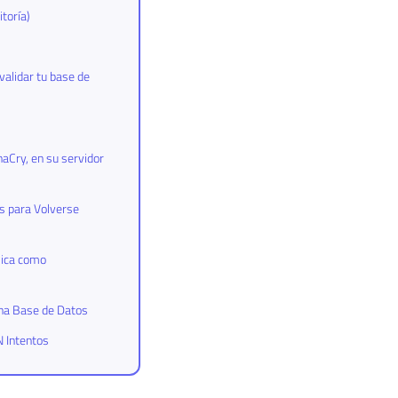
toría)
validar tu base de
Cry, en su servidor
os para Volverse
mica como
na Base de Datos
N Intentos