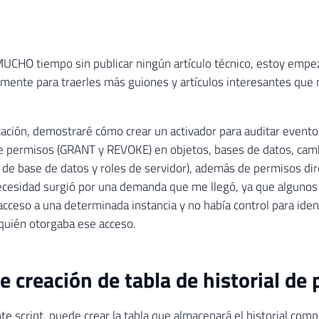
CHO tiempo sin publicar ningún artículo técnico, estoy empe
ente para traerles más guiones y artículos interesantes que 
cación, demostraré cómo crear un activador para auditar evento
e permisos (GRANT y REVOKE) en objetos, bases de datos, camb
s de base de datos y roles de servidor), además de permisos di
ecesidad surgió por una demanda que me llegó, ya que algunos
acceso a una determinada instancia y no había control para iden
quién otorgaba ese acceso.
de creación de tabla de historial de
nte script, puede crear la tabla que almacenará el historial com