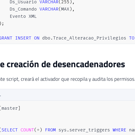
    Ds_Usuario 
VARCHAR
(
255
)
,
    Ds_Comando 
VARCHAR
(
MAX
)
,
    Evento XML

)
;
GRANT
INSERT
ON
 dbo
.
Trace_Alteracao_Privilegios 
TO
de creación de desencadenadores
te script, creará el activador que recopila y audita los permisos
L
[
master
]
(
SELECT
COUNT
(
*
)
FROM
 sys
.
server_triggers 
WHERE
 na