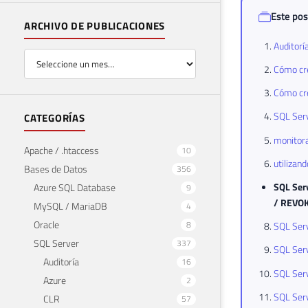
Este pos
ARCHIVO DE PUBLICACIONES
Auditorí
Cómo cre
Cómo cre
SQL Serv
CATEGORÍAS
monitora
Apache / .htaccess
10
utilizan
Bases de Datos
356
SQL Serv
Azure SQL Database
9
/ REVO
MySQL / MariaDB
4
Oracle
8
SQL Serv
SQL Server
337
SQL Serv
Auditoría
16
SQL Serv
Azure
2
SQL Serv
CLR
57