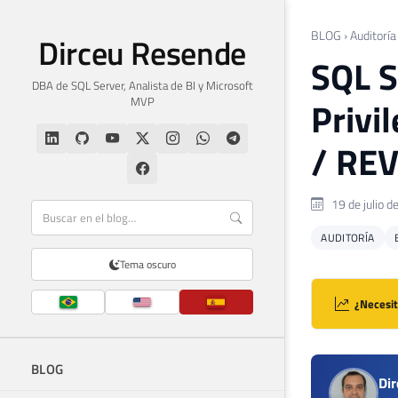
BLOG
›
Auditoría
Dirceu Resende
SQL S
DBA de SQL Server, Analista de BI y Microsoft
MVP
Privi
/ RE
19 de julio d
AUDITORÍA
Tema oscuro
¿Necesit
BLOG
Di