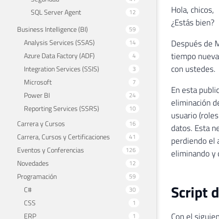
Hola, chicos,
SQL Server Agent
12
¿Estás bien?
Business Intelligence (BI)
59
Analysis Services (SSAS)
Después de MU
14
tiempo nuevam
Azure Data Factory (ADF)
4
con ustedes.
Integration Services (SSIS)
3
Microsoft
7
En esta publi
Power BI
24
eliminación d
Reporting Services (SSRS)
10
usuario (role
Carrera y Cursos
16
datos. Esta n
Carrera, Cursos y Certificaciones
41
perdiendo el 
Eventos y Conferencias
126
eliminando y 
Novedades
12
Programación
59
Script 
C#
30
CSS
1
Con el siguie
ERP
1