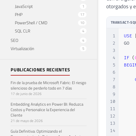
otorgados y e
JavaScript
1
PHP
17
TRANSACT-SQ
PowerShell / CMD
10
SQL CLR
4
1
USE
SEO
4
2
GO

Virtualización
5
3
4
IF
(
5
BEGI
PUBLICACIONES RECIENTES
6
7
Fin de la prueba de Microsoft Fabric: El riesgo
8
    
silencioso de perderlo todo en 7 días
17 de junio de 2026
9
    
10
    
Embedding Analytics en Power BI: Reduzca
11
    
Costos y Personalice la Experiencia del
Cliente
12
    
21 de mayo de 2026
13
    
14
    
Guía Definitiva: Optimizando el