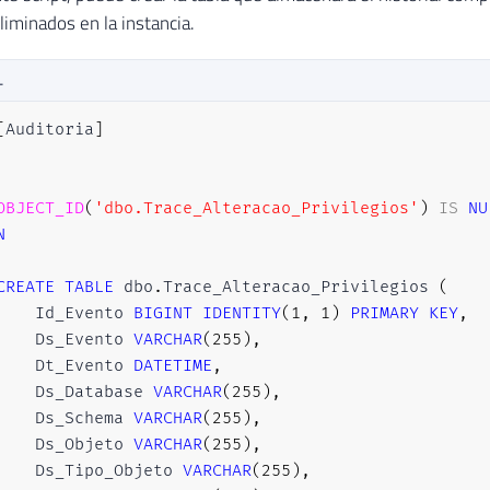
liminados en la instancia.
L
[
Auditoria
]
OBJECT_ID
(
'dbo.Trace_Alteracao_Privilegios'
)
IS
NU
N
CREATE
TABLE
 dbo
.
Trace_Alteracao_Privilegios 
(
    Id_Evento 
BIGINT
IDENTITY
(
1
,
1
)
PRIMARY
KEY
,
    Ds_Evento 
VARCHAR
(
255
)
,
    Dt_Evento 
DATETIME
,
    Ds_Database 
VARCHAR
(
255
)
,
    Ds_Schema 
VARCHAR
(
255
)
,
    Ds_Objeto 
VARCHAR
(
255
)
,
    Ds_Tipo_Objeto 
VARCHAR
(
255
)
,