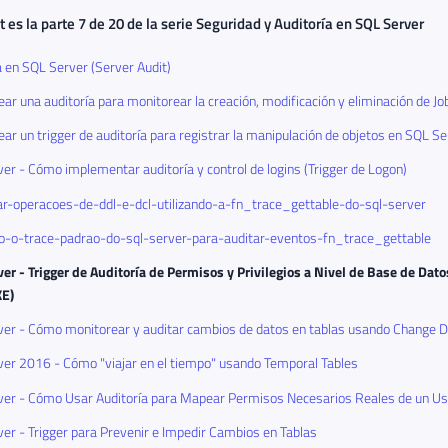
t es la parte 7 de 20 de la serie
Seguridad y Auditoría en SQL Server
a en SQL Server (Server Audit)
ar una auditoría para monitorear la creación, modificación y eliminación de J
ar un trigger de auditoría para registrar la manipulación de objetos en SQL S
er - Cómo implementar auditoría y control de logins (Trigger de Logon)
r-operacoes-de-ddl-e-dcl-utilizando-a-fn_trace_gettable-do-sql-server
do-o-trace-padrao-do-sql-server-para-auditar-eventos-fn_trace_gettable
er - Trigger de Auditoría de Permisos y Privilegios a Nivel de Base de Dat
KE)
er - Cómo monitorear y auditar cambios de datos en tablas usando Change D
er 2016 - Cómo "viajar en el tiempo" usando Temporal Tables
er - Cómo Usar Auditoría para Mapear Permisos Necesarios Reales de un Us
er - Trigger para Prevenir e Impedir Cambios en Tablas